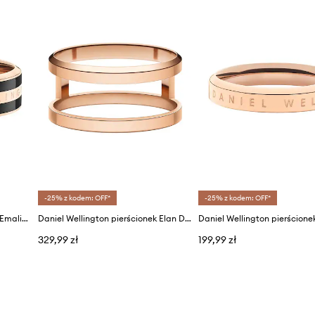
-25% z kodem: OFF*
-25% z kodem: OFF*
Daniel Wellington pierścionek Emalie Ring Black RG 52
Daniel Wellington pierścionek Elan Dual Ring RG 48
Daniel Wellington pierścione
329,99 zł
199,99 zł