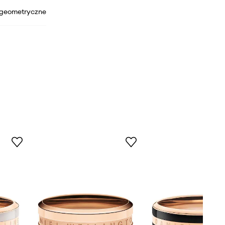
geometryczne
DW00400126
Rosegold
różowy
iel Wellington