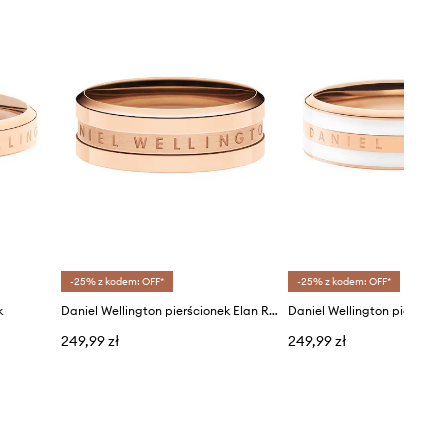
-25% z kodem: OFF*
-25% z kodem: OFF*
k
Daniel Wellington pierścionek Elan Ring RG 48
Daniel Wellington pierścion
249,99 zł
249,99 zł