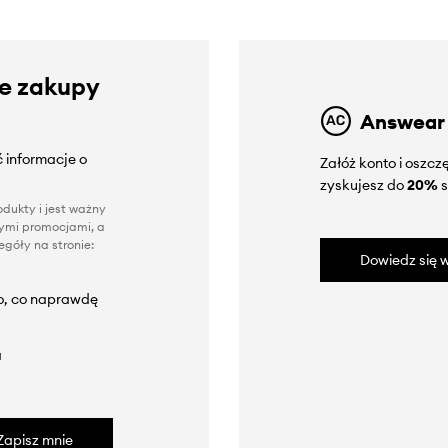
ze zakupy
Answear
 informacje o
Załóż konto i oszc
zyskujesz do
20%
s
dukty i jest ważny
nnymi promocjami, a
góły na stronie:
Dowiedz się w
to, co naprawdę
a
Zapisz mnie