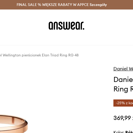
szczędzaj z Answear Club >
FINAL SALE % WIĘKSZE RABATY W APPCE
Dostawa nawet w 24h >
Szczegóły
News
l Wellington pierścionek Elan Triad Ring RG 48
Daniel W
Danie
Ring 
-25% z ko
369,99 
Kolor:
ró