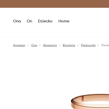
Premium Fashion Benefits >
O
Ona
On
Dziecko
Home
Answear
Ona
Akcesoria
Biżuteria
Pierścionki
Danie