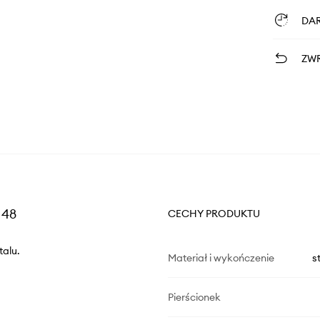
DA
ZWR
 48
CECHY PRODUKTU
talu.
Materiał i wykończenie
s
Pierścionek