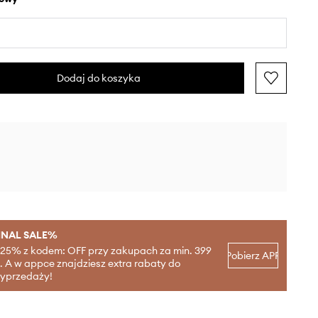
Dodaj do koszyka
INAL SALE%
-25% z kodem: OFF przy zakupach za min. 399
Pobierz APP
ł. A w appce znajdziesz extra rabaty do
yprzedaży!