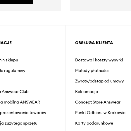
MACJE
OBSŁUGA KLIENTA
in sklepu
Dostawa i koszty wysyłki
łe regulaminy
Metody płatności
Zwroty/odstąp od umowy
 Answear Club
Reklamacje
cja mobilna ANSWEAR
Concept Store Answear
prezentowania towarów
Punkt Odbioru w Krakowie
cja zużytego sprzętu
Karty podarunkowe