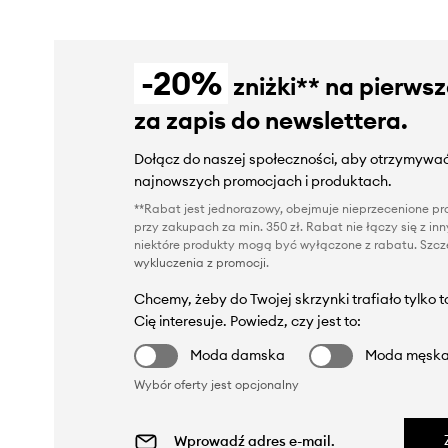
-20%
zniżki** na pierws
za zapis do newslettera.
Dołącz do naszej społeczności, aby otrzymywać
najnowszych promocjach i produktach.
**Rabat jest jednorazowy, obejmuje nieprzecenione pro
przy zakupach za min. 350 zł. Rabat nie łączy się z i
niektóre produkty mogą być wyłączone z rabatu. Szcze
wykluczenia z promocji
.
Chcemy, żeby do Twojej skrzynki trafiało tylko 
Cię interesuje. Powiedz, czy jest to:
Moda damska
Moda męsk
Wybór oferty jest opcjonalny