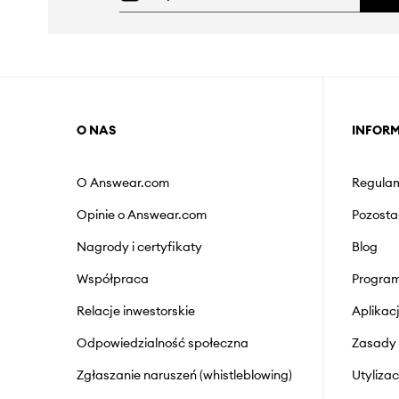
O NAS
INFOR
O Answear.com
Regulam
Opinie o Answear.com
Pozosta
Nagrody i certyfikaty
Blog
Współpraca
Program
Relacje inwestorskie
Aplika
Odpowiedzialność społeczna
Zasady 
Zgłaszanie naruszeń (whistleblowing)
Utyliza