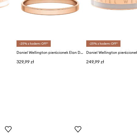
-25% z kodem: OFF*
-25% z kodem: OFF*
Daniel Wellington pierścionek Elan Dual Ring RG 50
Daniel Wellington pierścione
329,99 zł
249,99 zł