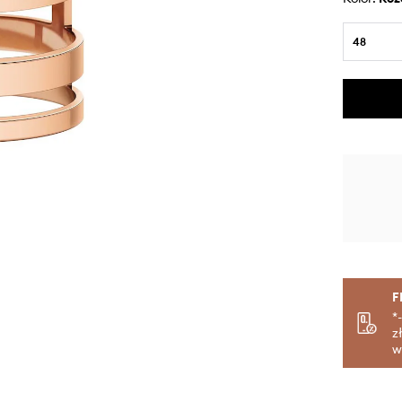
48
F
*
z
w