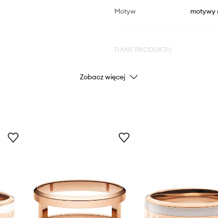
Motyw
motywy 
DANE PRODUKTU
Zobacz więcej
Kod producenta
Kolor producenta
Kolor
Marka
Dan
ID Produktu