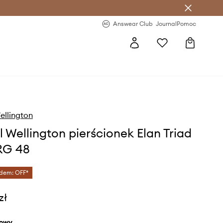
letter >
Regularne nowości >
Answear Club
Journal
Pomoc
ellington
l Wellington pierścionek Elan Triad
RG 48
dem: OFF*
zł
żowy