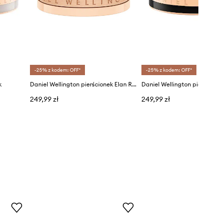
-25% z kodem: OFF*
-25% z kodem: OFF*
k
Daniel Wellington pierścionek Elan Ring RG 48
249,99 zł
249,99 zł