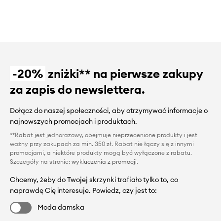
-20%
zniżki** na pierwsze zakupy
za zapis do newslettera.
Dołącz do naszej społeczności, aby otrzymywać informacje o
najnowszych promocjach i produktach.
**Rabat jest jednorazowy, obejmuje nieprzecenione produkty i jest
ważny przy zakupach za min. 350 zł. Rabat nie łączy się z innymi
promocjami, a niektóre produkty mogą być wyłączone z rabatu.
Szczegóły na stronie:
wykluczenia z promocji
.
Chcemy, żeby do Twojej skrzynki trafiało tylko to, co
naprawdę Cię interesuje. Powiedz, czy jest to:
Moda damska