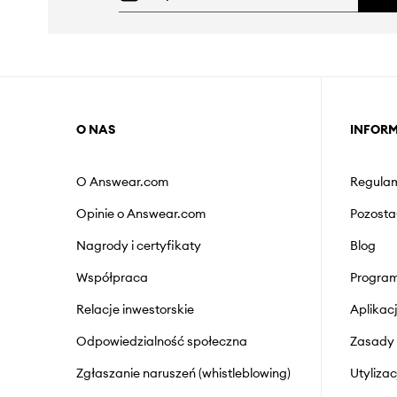
O NAS
INFOR
O Answear.com
Regulam
Opinie o Answear.com
Pozosta
Nagrody i certyfikaty
Blog
Współpraca
Program
Relacje inwestorskie
Aplika
Odpowiedzialność społeczna
Zasady 
Zgłaszanie naruszeń (whistleblowing)
Utyliza