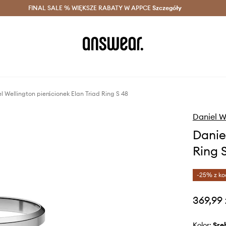
szczędzaj z Answear Club >
FINAL SALE % WIĘKSZE RABATY W APPCE
Dostawa nawet w 24h >
Szczegóły
News
l Wellington pierścionek Elan Triad Ring S 48
Daniel W
Danie
Ring 
-25% z ko
369,99 
Kolor:
sr