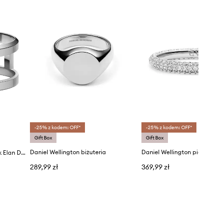
-25% z kodem: OFF*
-25% z kodem: OFF*
Gift Box
Gift Box
Daniel Wellington biżuteria
Daniel Wellington pierścion
Daniel Wellington pierścionek Elan Dual Ring S 50
289,99 zł
369,99 zł