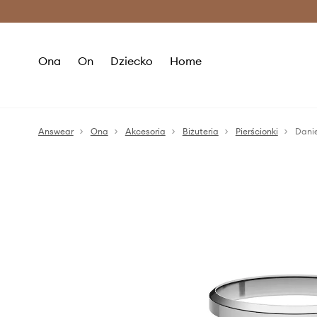
Premium Fashion Benefits >
O
Ona
On
Dziecko
Home
Answear
Ona
Akcesoria
Biżuteria
Pierścionki
Danie