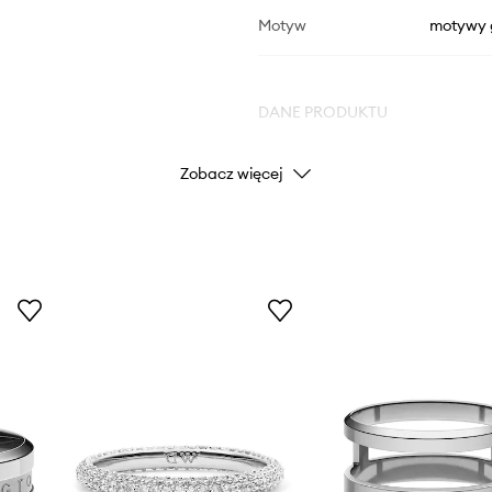
Motyw
motywy 
DANE PRODUKTU
Zobacz więcej
Kod producenta
Kolor producenta
Kolor
Marka
Dan
ID Produktu