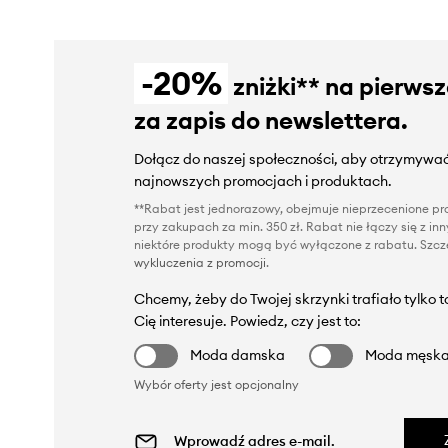
-20%
zniżki** na pierws
za zapis do newslettera.
Dołącz do naszej społeczności, aby otrzymywać
najnowszych promocjach i produktach.
**Rabat jest jednorazowy, obejmuje nieprzecenione pro
przy zakupach za min. 350 zł. Rabat nie łączy się z i
niektóre produkty mogą być wyłączone z rabatu. Szcze
wykluczenia z promocji
.
Chcemy, żeby do Twojej skrzynki trafiało tylko 
Cię interesuje. Powiedz, czy jest to:
Moda damska
Moda męsk
Wybór oferty jest opcjonalny