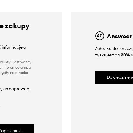
ze zakupy
Answear
 informacje o
Załóż konto i oszc
zyskujesz do
20%
s
dukty i jest ważny
nnymi promocjami, a
góły na stronie:
Dowiedz się w
to, co naprawdę
a
Zapisz mnie