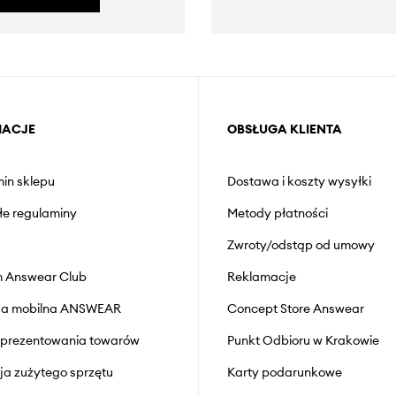
MACJE
OBSŁUGA KLIENTA
in sklepu
Dostawa i koszty wysyłki
łe regulaminy
Metody płatności
Zwroty/odstąp od umowy
 Answear Club
Reklamacje
cja mobilna ANSWEAR
Concept Store Answear
prezentowania towarów
Punkt Odbioru w Krakowie
cja zużytego sprzętu
Karty podarunkowe