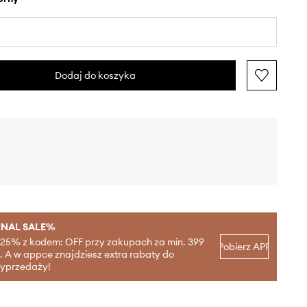
Dodaj do koszyka
INAL SALE%
-25% z kodem: OFF przy zakupach za min. 399
Pobierz APP
ł. A w appce znajdziesz extra rabaty do
yprzedaży!