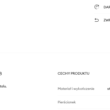
DA
ZWR
8
CECHY PRODUKTU
talu.
Materiał i wykończenie
s
Pierścionek