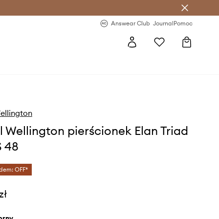
letter >
Regularne nowości >
Answear Club
Journal
Pomoc
ellington
l Wellington pierścionek Elan Triad
S 48
dem: OFF*
zł
ebrny