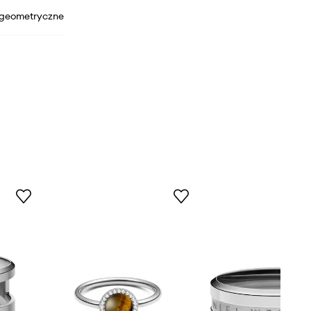
geometryczne
DW00400133
Silver
srebrny
iel Wellington