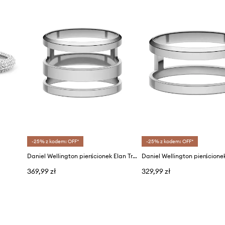
-25% z kodem: OFF*
-25% z kodem: OFF*
Daniel Wellington pierścionek Elan Triad Ring S 52
369,99 zł
329,99 zł