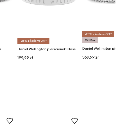
-25% z kodem: OFF*
Gift Box
-25% z kodem: OFF*
k
Daniel Wellington pierścion
Daniel Wellington pierścionek Classic Ring
369,99 zł
199,99 zł