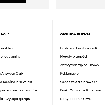
MACJE
OBSŁUGA KLIENTA
in sklepu
Dostawa i koszty wysyłki
łe regulaminy
Metody płatności
Zwroty/odstąp od umowy
 Answear Club
Reklamacje
cja mobilna ANSWEAR
Concept Store Answear
prezentowania towarów
Punkt Odbioru w Krakowie
cja zużytego sprzętu
Karty podarunkowe