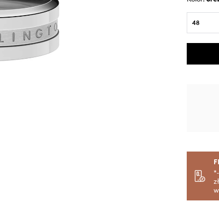
48
F
*
z
w