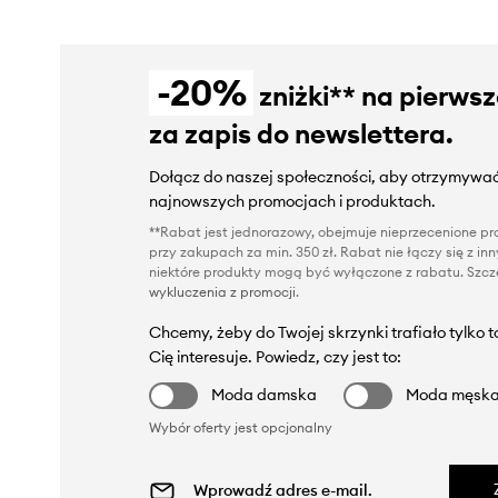
-20%
zniżki** na pierws
za zapis do newslettera.
Dołącz do naszej społeczności, aby otrzymywać
najnowszych promocjach i produktach.
**Rabat jest jednorazowy, obejmuje nieprzecenione pro
przy zakupach za min. 350 zł. Rabat nie łączy się z i
niektóre produkty mogą być wyłączone z rabatu. Szcze
wykluczenia z promocji
.
Chcemy, żeby do Twojej skrzynki trafiało tylko 
Cię interesuje. Powiedz, czy jest to:
Moda damska
Moda męsk
Wybór oferty jest opcjonalny