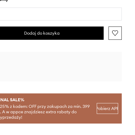
Dodaj do koszyka
INAL SALE%
-25% z kodem: OFF przy zakupach za min. 399
Pobierz APP
ł. A w appce znajdziesz extra rabaty do
yprzedaży!