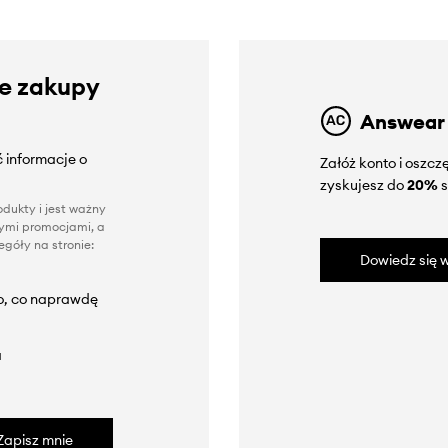
ze zakupy
Answear
 informacje o
Załóż konto i oszc
zyskujesz do
20%
s
dukty i jest ważny
nnymi promocjami, a
góły na stronie:
Dowiedz się w
to, co naprawdę
a
Zapisz mnie