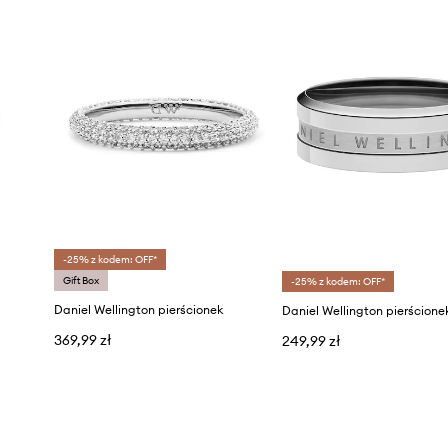
-25% z kodem: OFF*
Gift Box
-25% z kodem: OFF*
Daniel Wellington pierścionek
369,99 zł
249,99 zł