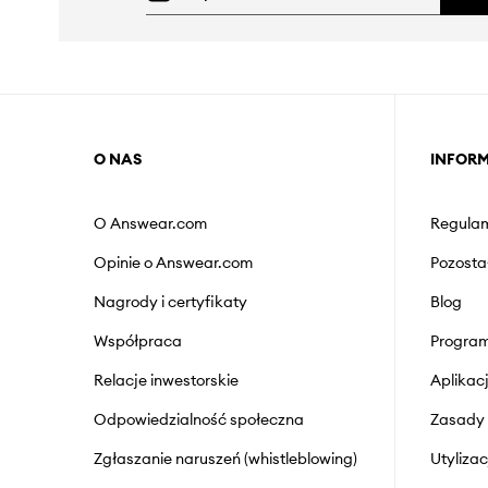
O NAS
INFOR
O Answear.com
Regulam
Opinie o Answear.com
Pozosta
Nagrody i certyfikaty
Blog
Współpraca
Program
Relacje inwestorskie
Aplika
Odpowiedzialność społeczna
Zasady 
Zgłaszanie naruszeń (whistleblowing)
Utyliza