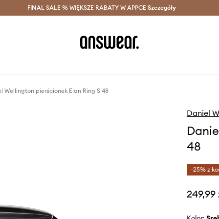
szczędzaj z Answear Club >
FINAL SALE % WIĘKSZE RABATY W APPCE
Dostawa nawet w 24h >
Szczegóły
News
l Wellington pierścionek Elan Ring S 48
Daniel W
Danie
48
-25% z ko
249,99 
Kolor:
sr