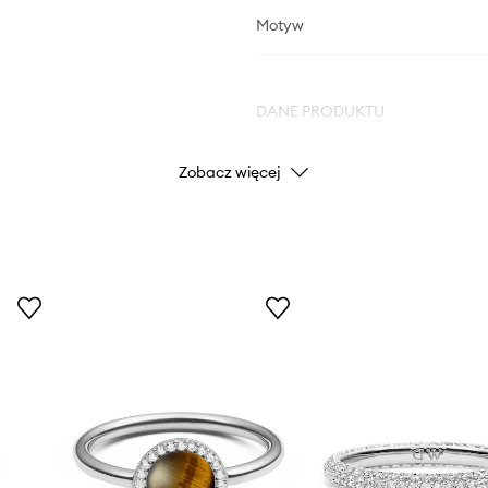
Motyw
DANE PRODUKTU
Zobacz więcej
Kod producenta
Kolor producenta
Kolor
Marka
Dan
ID Produktu