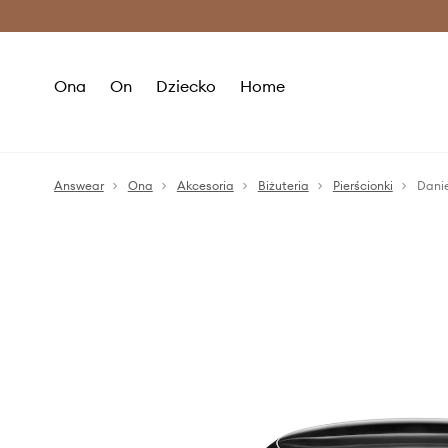
Premium Fashion Benefits >
O
Ona
On
Dziecko
Home
Answear
Ona
Akcesoria
Biżuteria
Pierścionki
Danie