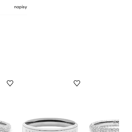
napisy
DW00400100
Silver
srebrny
iel Wellington