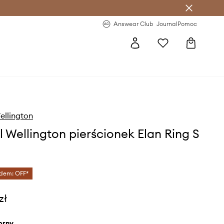
letter >
Regularne nowości >
Answear Club
Journal
Pomoc
ellington
l Wellington pierścionek Elan Ring S
dem: OFF*
zł
ebrny