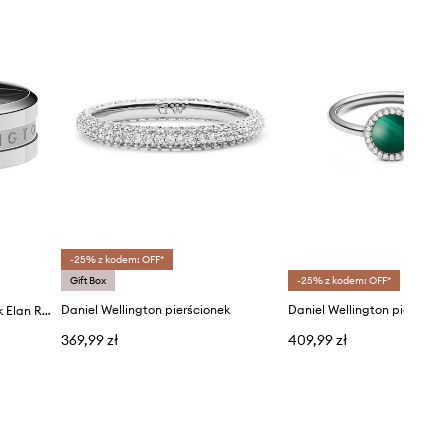
-25% z kodem: OFF*
Gift Box
-25% z kodem: OFF*
Daniel Wellington pierścionek
Daniel Wellington pierścionek Elan Ring S 54
369,99 zł
409,99 zł