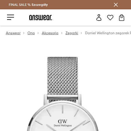
FINAL SALE %
Szczegóły
Oszczędzaj z Answear Club >
Answear
Ona
Akcesoria
Zegarki