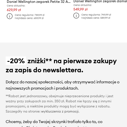
Daniel Wellington zegarek dams
Daniel Wellington zegarek Petite 32 Ashfield
Cena aktualna:
Cena aktualna:
549,99 zł
629,99 zł
Cena regularna:
749,99 zł
Cena regularna:
789,99 zł
Najniższa cena:
589,99 zł
Najniższa cena:
659,99 zł
-20%
zniżki** na pierwsze zakupy
za zapis do newslettera.
Dołącz do naszej społeczności, aby otrzymywać informacje o
najnowszych promocjach i produktach.
**Rabat jest jednorazowy, obejmuje nieprzecenione produkty i jest
ważny przy zakupach za min. 350 zł. Rabat nie łączy się z innymi
promocjami, a niektóre produkty mogą być wyłączone z rabatu.
Szczegóły na stronie:
wykluczenia z promocji
.
Chcemy, żeby do Twojej skrzynki trafiało tylko to, co