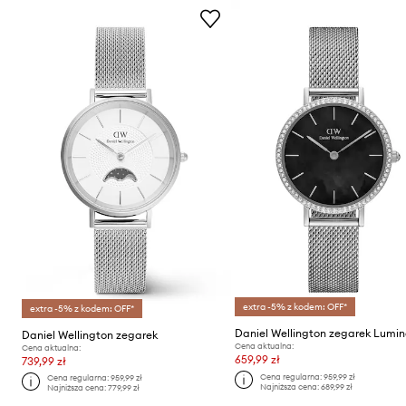
extra -5% z kodem: OFF*
extra -5% z kodem: OFF*
Daniel Wellington zegarek
Cena aktualna:
Cena aktualna:
659,99 zł
739,99 zł
Cena regularna:
959,99 zł
Cena regularna:
959,99 zł
Najniższa cena:
689,99 zł
Najniższa cena:
779,99 zł