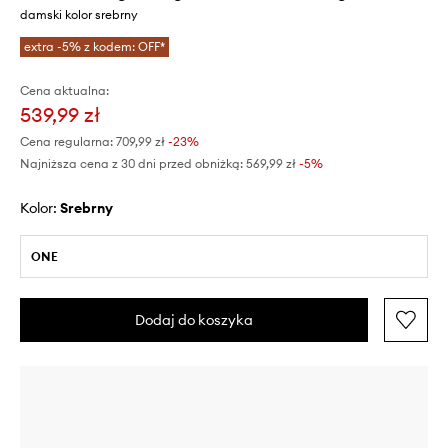
damski kolor srebrny
extra -5% z kodem: OFF*
Cena aktualna:
539,99 zł
Cena regularna:
709,99 zł
-23%
Najniższa cena z 30 dni przed obniżką:
569,99 zł
 -5%
Kolor:
srebrny
ONE
Dodaj do koszyka