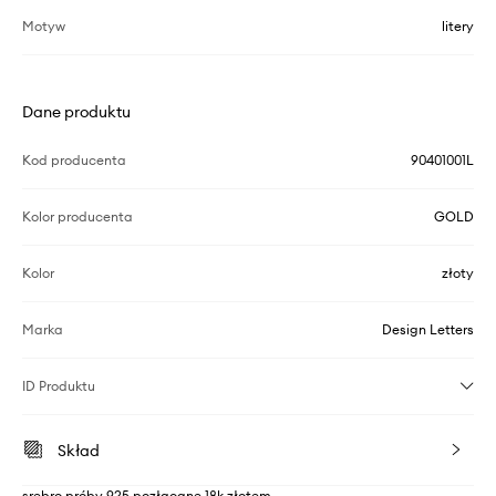
Motyw
litery
Dane produktu
Kod producenta
90401001L
Kolor producenta
GOLD
Kolor
złoty
Marka
Design Letters
ID Produktu
Skład
srebro próby 925 pozłacane 18k złotem