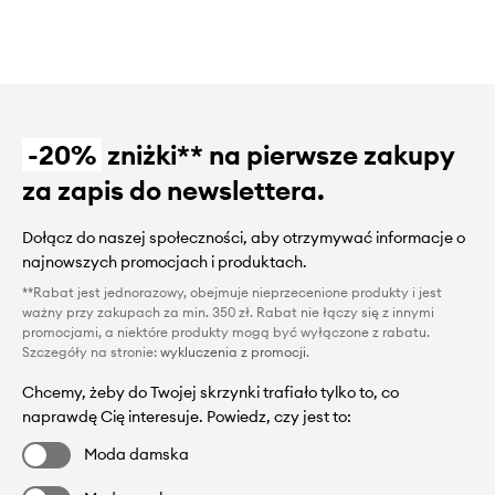
-20%
zniżki** na pierwsze zakupy
za zapis do newslettera.
Dołącz do naszej społeczności, aby otrzymywać informacje o
najnowszych promocjach i produktach.
**Rabat jest jednorazowy, obejmuje nieprzecenione produkty i jest
ważny przy zakupach za min. 350 zł. Rabat nie łączy się z innymi
promocjami, a niektóre produkty mogą być wyłączone z rabatu.
Szczegóły na stronie:
wykluczenia z promocji
.
Chcemy, żeby do Twojej skrzynki trafiało tylko to, co
naprawdę Cię interesuje. Powiedz, czy jest to:
Moda damska