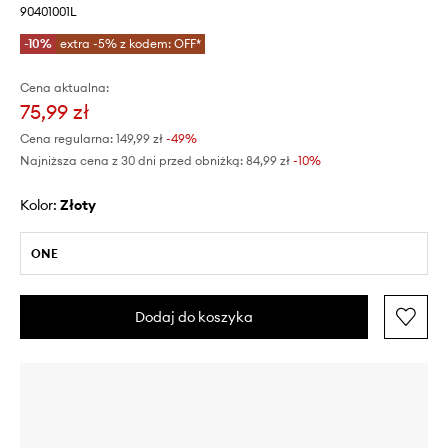
90401001L
-10%
extra -5% z kodem: OFF*
Cena aktualna:
75,99 zł
Cena regularna:
149,99 zł
-49%
Najniższa cena z 30 dni przed obniżką:
84,99 zł
 -10%
Kolor:
złoty
ONE
Dodaj do koszyka