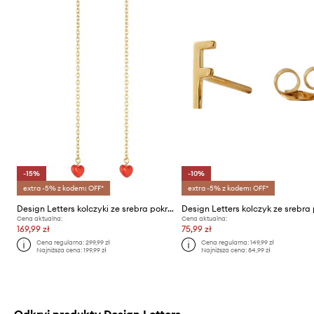
-15%
-10%
extra -5% z kodem: OFF*
extra -5% z kodem: OFF*
Design Letters kolczyki ze srebra pokrytego złotem
Cena aktualna:
Cena aktualna:
169,99 zł
75,99 zł
Cena regularna:
299,99 zł
Cena regularna:
149,99 zł
Najniższa cena:
199,99 zł
Najniższa cena:
84,99 zł