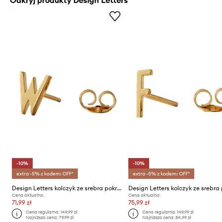
Odkryj produkty Design Letters
-10%
-10%
extra -5% z kodem: OFF*
extra -5% z kodem: OFF*
Design Letters kolczyk ze srebra pokrytego złotem
Cena aktualna:
Cena aktualna:
71,99 zł
75,99 zł
Cena regularna:
149,99 zł
Cena regularna:
149,99 zł
Najniższa cena:
79,99 zł
Najniższa cena:
84,99 zł