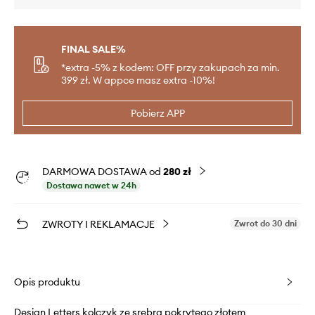
FINAL SALE%
*extra -5% z kodem: OFF przy zakupach za min.
399 zł. W appce masz extra -10%!
Pobierz APP
DARMOWA DOSTAWA od
280 zł
Dostawa nawet w 24h
ZWROTY I REKLAMACJE
Zwrot do 30 dni
Opis produktu
Design Letters kolczyk ze srebra pokrytego złotem