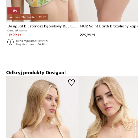
-11%
extra -5% z kodem: OFF*
Desigual biustonosz kąpielowy BELICE TOP
MC2 Saint Barth brazyliany kąp
Cena aktualna:
119,99 zł
229,99 zł
Cena regularna:
219,99 zł
Najniższa cena:
134,99 zł
Odkryj produkty Desigual