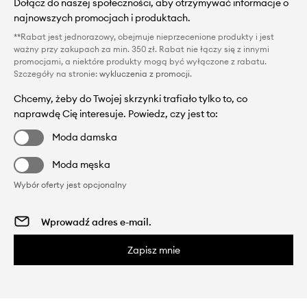
Dołącz do naszej społeczności, aby otrzymywać informacje o
najnowszych promocjach i produktach.
**Rabat jest jednorazowy, obejmuje nieprzecenione produkty i jest
ważny przy zakupach za min. 350 zł. Rabat nie łączy się z innymi
promocjami, a niektóre produkty mogą być wyłączone z rabatu.
Szczegóły na stronie:
wykluczenia z promocji
.
Chcemy, żeby do Twojej skrzynki trafiało tylko to, co
naprawdę Cię interesuje. Powiedz, czy jest to:
Moda damska
Moda męska
Wybór oferty jest opcjonalny
Zapisz mnie