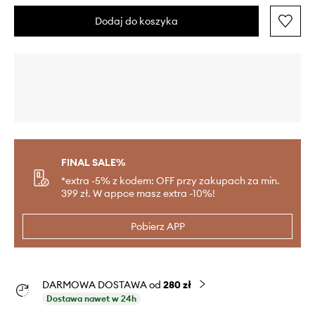
Dodaj do koszyka
FINAL SALE%
*extra -5% z kodem: OFF przy zakupach za min.
399 zł. W appce masz extra -10%!
Pobierz APP
DARMOWA DOSTAWA od
280 zł
Dostawa nawet w 24h