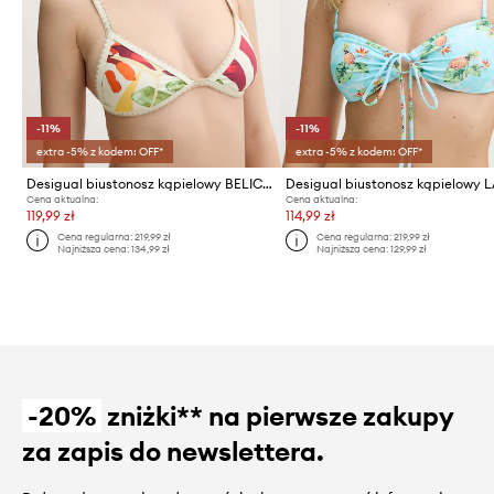
-11%
-11%
extra -5% z kodem: OFF*
extra -5% z kodem: OFF*
Desigual biustonosz kąpielowy BELICE TOP
Cena aktualna:
Cena aktualna:
119,99 zł
114,99 zł
Cena regularna:
219,99 zł
Cena regularna:
219,99 zł
Najniższa cena:
134,99 zł
Najniższa cena:
129,99 zł
-20%
zniżki** na pierwsze zakupy
za zapis do newslettera.