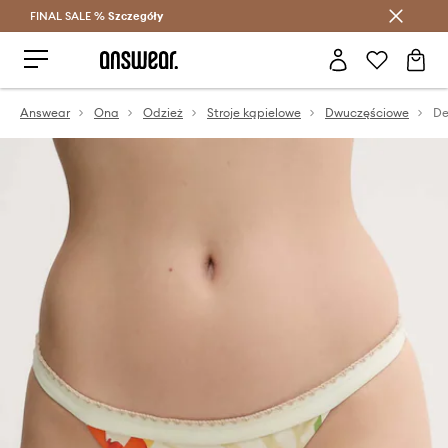
FINAL SALE %
Szczegóły
Oszczędzaj z Answear Club >
Answear
Ona
Odzież
Stroje kąpielowe
Dwuczęściowe