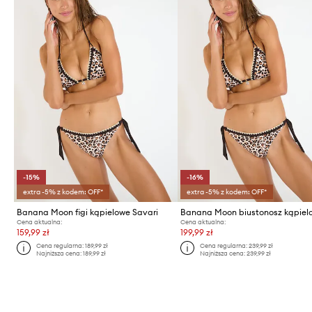
-15%
-16%
extra -5% z kodem: OFF*
extra -5% z kodem: OFF*
Banana Moon figi kąpielowe Savari
Cena aktualna:
Cena aktualna:
159,99 zł
199,99 zł
Cena regularna:
189,99 zł
Cena regularna:
239,99 zł
Najniższa cena:
189,99 zł
Najniższa cena:
239,99 zł