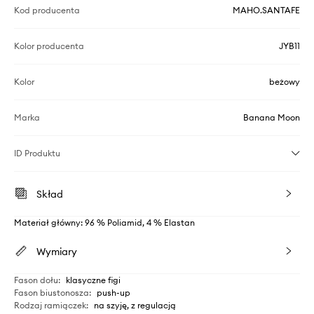
Kod producenta
MAHO.SANTAFE
Kolor producenta
JYB11
Kolor
beżowy
Marka
Banana Moon
ID Produktu
Skład
Materiał główny: 96 % Poliamid, 4 % Elastan
Wymiary
Fason dołu
:
klasyczne figi
Fason biustonosza
:
push-up
Rodzaj ramiączek
:
na szyję, z regulacją