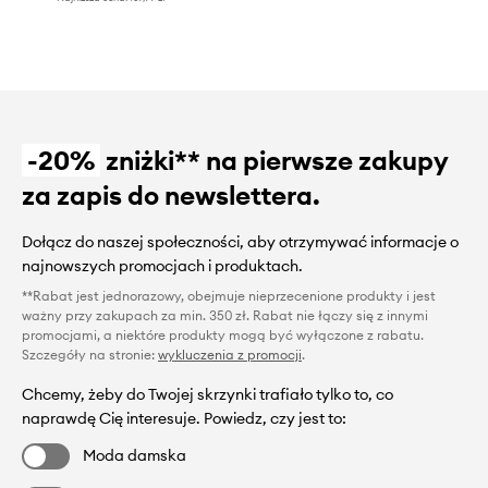
-20%
zniżki** na pierwsze zakupy
za zapis do newslettera.
Dołącz do naszej społeczności, aby otrzymywać informacje o
najnowszych promocjach i produktach.
**Rabat jest jednorazowy, obejmuje nieprzecenione produkty i jest
ważny przy zakupach za min. 350 zł. Rabat nie łączy się z innymi
promocjami, a niektóre produkty mogą być wyłączone z rabatu.
Szczegóły na stronie:
wykluczenia z promocji
.
Chcemy, żeby do Twojej skrzynki trafiało tylko to, co
naprawdę Cię interesuje. Powiedz, czy jest to:
Moda damska