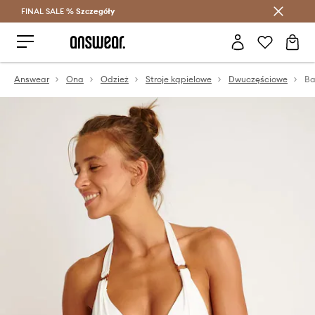
FINAL SALE %
Szczegóły
Oszczędzaj z Answear Club >
Answear
Ona
Odzież
Stroje kąpielowe
Dwuczęściowe