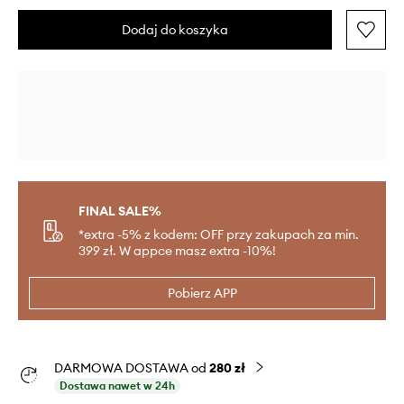
Dodaj do koszyka
FINAL SALE%
*extra -5% z kodem: OFF przy zakupach za min.
399 zł. W appce masz extra -10%!
Pobierz APP
DARMOWA DOSTAWA od
280 zł
Dostawa nawet w 24h