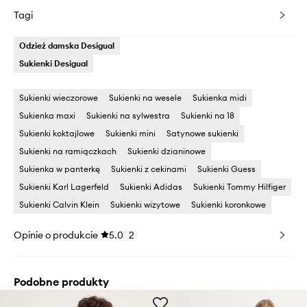
Tagi
Odzież damska Desigual
Sukienki Desigual
Sukienki wieczorowe
Sukienki na wesele
Sukienka midi
Sukienka maxi
Sukienki na sylwestra
Sukienki na 18
Sukienki koktajlowe
Sukienki mini
Satynowe sukienki
Sukienki na ramiączkach
Sukienki dzianinowe
Sukienka w panterkę
Sukienki z cekinami
Sukienki Guess
Sukienki Karl Lagerfeld
Sukienki Adidas
Sukienki Tommy Hilfiger
Sukienki Calvin Klein
Sukienki wizytowe
Sukienki koronkowe
Opinie o produkcie
5.0
2
Podobne produkty