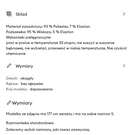
Skład
Materiał zasadniczy: 93 % Poliester, 7 % Elastan
Podszewka: 95 % Wiskoza, 5 % Elastan
Wskazówki pielęgnacyjne:
prać w pralce w temperaturze 30 stopni, nie suszyć w suszarce
bębnowej, nie wybielać, prasować w niskiej temperaturze, Nie czyścić
chemicznie
Wymiary
Dekolt
:
okrągły
Rękaw
:
bez rękawów
Krój modelu
:
dopasowana
Wymiary
Modelka ze zdjęcia ma 177 cm wzrostu i ma na sobie rozmiar S.
Rozmiarówka standardowa
Zalecamy wybór rozmiaru, jaki nosisz zazwyczaj.