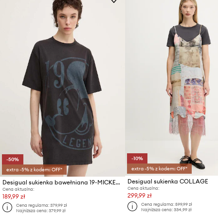
-10%
-50%
extra -5% z kodem: OFF*
extra -5% z kodem: OFF*
Desigual sukienka COLLAGE
Desigual sukienka bawełniana 19-MICKEY x Disney
Cena aktualna:
Cena aktualna:
299,99 zł
189,99 zł
Cena regularna:
599,99 zł
Cena regularna:
379,99 zł
Najniższa cena:
334,99 zł
Najniższa cena:
379,99 zł