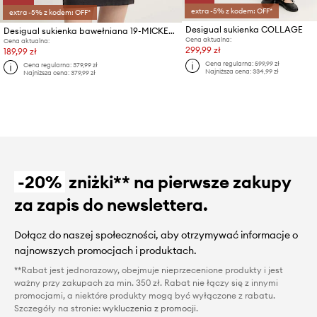
extra -5% z kodem: OFF*
extra -5% z kodem: OFF*
Desigual sukienka COLLAGE
Desigual sukienka bawełniana 19-MICKEY x Disney
Cena aktualna:
Cena aktualna:
299,99 zł
189,99 zł
Cena regularna:
599,99 zł
Cena regularna:
379,99 zł
Najniższa cena:
334,99 zł
Najniższa cena:
379,99 zł
-20%
zniżki** na pierwsze zakupy
za zapis do newslettera.
Dołącz do naszej społeczności, aby otrzymywać informacje o
najnowszych promocjach i produktach.
**Rabat jest jednorazowy, obejmuje nieprzecenione produkty i jest
ważny przy zakupach za min. 350 zł. Rabat nie łączy się z innymi
promocjami, a niektóre produkty mogą być wyłączone z rabatu.
Szczegóły na stronie:
wykluczenia z promocji
.