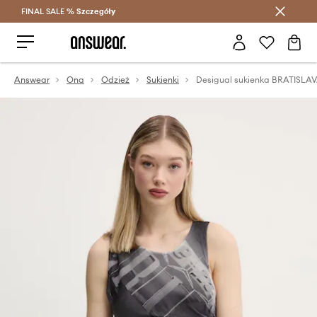
FINAL SALE %
Szczegóły
Oszczędzaj z Answear Club >
Answear
Ona
Odzież
Sukienki
Desigual sukienka BRATISLA