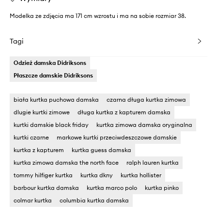
Modelka ze zdjęcia ma 171 cm wzrostu i ma na sobie rozmiar 38.
Tagi
Odzież damska Didriksons
Płaszcze damskie Didriksons
biała kurtka puchowa damska
czarna długa kurtka zimowa
dlugie kurtki zimowe
długa kurtka z kapturem damska
kurtki damskie black friday
kurtka zimowa damska oryginalna
kurtki czarne
markowe kurtki przeciwdeszczowe damskie
kurtka z kapturem
kurtka guess damska
kurtka zimowa damska the north face
ralph lauren kurtka
tommy hilfiger kurtka
kurtka dkny
kurtka hollister
barbour kurtka damska
kurtka marco polo
kurtka pinko
colmar kurtka
columbia kurtka damska