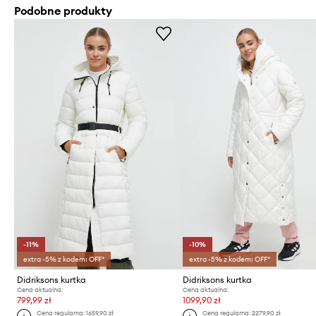
Podobne produkty
-11%
-10%
extra -5% z kodem: OFF*
extra -5% z kodem: OFF*
Didriksons kurtka
Didriksons kurtka
Cena aktualna:
Cena aktualna:
799,99 zł
1099,90 zł
Cena regularna:
1659,90 zł
Cena regularna:
2279,90 zł