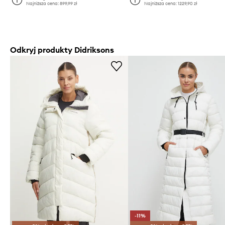
Najniższa cena:
899,99 zł
Najniższa cena:
1229,90 zł
Odkryj produkty Didriksons
-11%