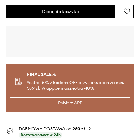
Dodaj do koszyka
FINAL SALE%
*extra -5% z kodem: OFF przy zakupach za min.
399 zł. W appce masz extra -10%!
Pobierz APP
DARMOWA DOSTAWA od
280 zł
Dostawa nawet w 24h