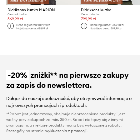
extra -5% z kodem: OFF*
extra -5% z kodem: OFF*
Didriksons kurtka MARION
Didriksons kurtka
Cena aktualna:
Cena aktualna:
569,99 zł
799,99 zł
Cena regularna:
1099,90 zł
Cena regularna:
1659,90 zł
Najniższa cena:
629,99 zł
Najniższa cena:
899,99 zł
-20%
zniżki** na pierwsze zakupy
za zapis do newslettera.
Dołącz do naszej społeczności, aby otrzymywać informacje o
najnowszych promocjach i produktach.
**Rabat jest jednorazowy, obejmuje nieprzecenione produkty i jest
ważny przy zakupach za min. 350 zł. Rabat nie łączy się z innymi
promocjami, a niektóre produkty mogą być wyłączone z rabatu.
Szczegóły na stronie:
wykluczenia z promocji
.