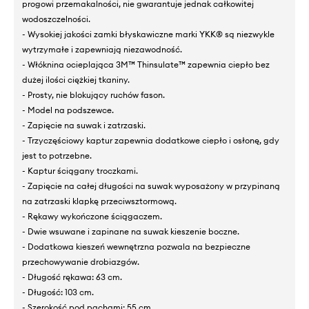
progowi przemakalności, nie gwarantuje jednak całkowitej
wodoszczelności.
- Wysokiej jakości zamki błyskawiczne marki YKK® są niezwykle
wytrzymałe i zapewniają niezawodność.
- Włóknina ocieplająca 3M™ Thinsulate™ zapewnia ciepło bez
dużej ilości ciężkiej tkaniny.
- Prosty, nie blokujący ruchów fason.
- Model na podszewce.
- Zapięcie na suwak i zatrzaski.
- Trzyczęściowy kaptur zapewnia dodatkowe ciepło i osłonę, gdy
jest to potrzebne.
- Kaptur ściągany troczkami.
- Zapięcie na całej długości na suwak wyposażony w przypinaną
na zatrzaski klapkę przeciwsztormową.
- Rękawy wykończone ściągaczem.
- Dwie wsuwane i zapinane na suwak kieszenie boczne.
- Dodatkowa kieszeń wewnętrzna pozwala na bezpieczne
przechowywanie drobiazgów.
- Długość rękawa: 63 cm.
- Długość: 103 cm.
- Szerokość pod pachami: 55 cm.