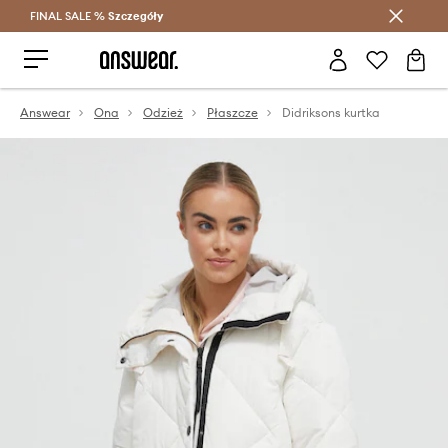
FINAL SALE %
Szczegóły
Oszczędzaj z Answear Club >
Answear
Ona
Odzież
Płaszcze
Didriksons kurtka