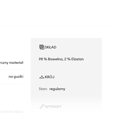
SKŁAD
98 % Bawełna, 2 % Elastan
yczny materiał
na guziki
KRÓJ
Stan
:
regularny
WYMIARY
A10229.0KIAJ