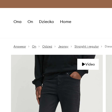
Premium Fashion Benefits >
O
Ona
On
Dziecko
Home
Answear
On
Odzież
Jeansy
Straight i regular
Dies
Video