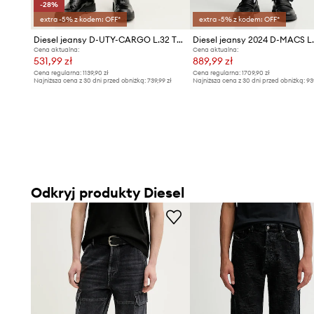
-28%
extra -5% z kodem: OFF*
extra -5% z kodem: OFF*
Diesel jeansy D-UTY-CARGO L.32 TROUSERS
Diesel jeansy 2024 D-MACS L
Cena aktualna:
Cena aktualna:
531,99 zł
889,99 zł
Cena regularna:
1139,90 zł
Cena regularna:
1709,90 zł
Najniższa cena z 30 dni przed obniżką:
739,99 zł
Najniższa cena z 30 dni przed obniżką:
93
Odkryj produkty Diesel