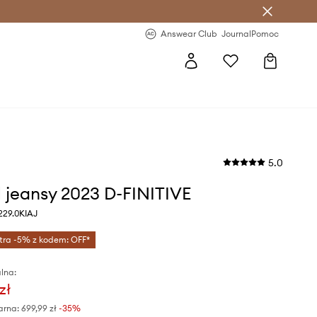
letter >
Regularne nowości >
Answear Club
Journal
Pomoc
5.0
l jeansy 2023 D-FINITIVE
229.0KIAJ
tra -5% z kodem: OFF*
lna:
zł
arna:
699,99 zł
-35%