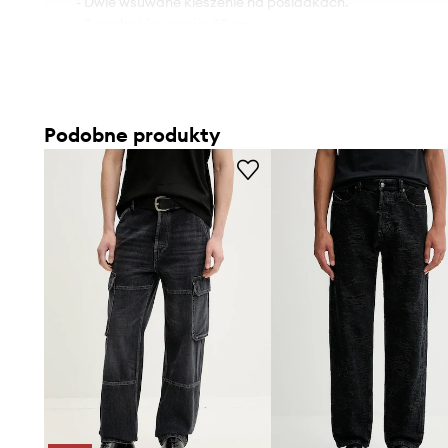
- Dwie wsuwane kieszenie na pośladkach.
- Szerokość w pasie: 43 cm.
- Szerokość w biodrach: 48 cm.
- Wysokość stanu: 28 cm.
- Szerokość nogawki: 26 cm.
- Szerokość nogawki na dole: 17 cm.
Podobne produkty
- Długość zewnętrzna nogawki: 103 cm.
- Wymiary podane dla rozmiaru: 31.