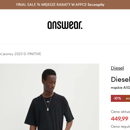
szczędzaj z Answear Club >
FINAL SALE % WIĘKSZE RABATY W APPCE
Dostawa nawet w 24h >
Szczegóły
News
el jeansy 2023 D-FINITIVE
Diesel
Diese
męskie A10
-10%
ex
Cena aktua
449,99 
Cena regul