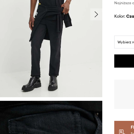
Najniższa c
Kolor:
cz
Wybierz 
F
*