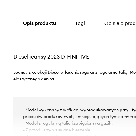
Opis produktu
Tagi
Opinie o prod
Diesel jeansy 2023 D-FINITIVE
Jeansy z kolekcji Diesel w fasonie regular z regularną talią. 
elastycznego denimu.
- Model wykonany z włókien, wyprodukowanych przy uż
procesów produkcyjnych, zmniejszających tym samym i
- Model z regularną talią i zapięciem na guziki.
- Z przodu trzy wsuwane kieszenie.