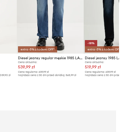
-18%
extra -5% z kodem: OFF*
extra -5% z kodem: OFF*
Diesel jeansy regular męskie 1985 LARKEEL L.32
Diesel jeansy 1985 LARKEEL
Cena aktualna:
Cena aktualna:
539,99 zł
519,99 zł
Cena regularna:
639,99 zł
Cena regularna:
639,99 zł
039,90 zł
Najniższa cena z 30 dni przed obniżką:
565,99 zł
Najniższa cena z 30 dni przed obniżką