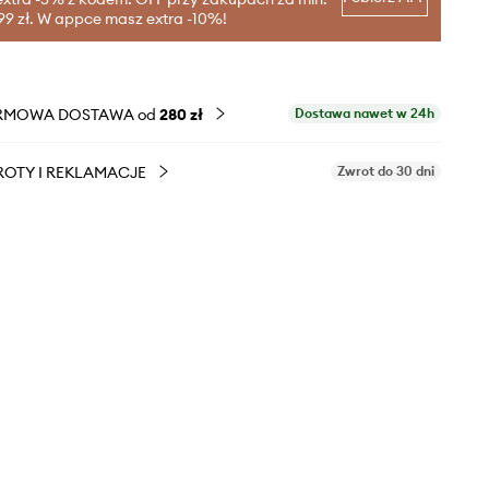
99 zł. W appce masz extra -10%!
RMOWA DOSTAWA od
280 zł
Dostawa nawet w 24h
OTY I REKLAMACJE
Zwrot do 30 dni