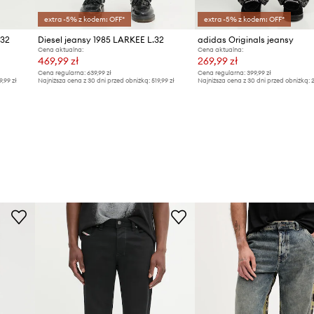
extra -5% z kodem: OFF*
extra -5% z kodem: OFF*
.32
Diesel jeansy 1985 LARKEE L.32
adidas Originals jeansy
Cena aktualna:
Cena aktualna:
469,99 zł
269,99 zł
Cena regularna:
639,99 zł
Cena regularna:
399,99 zł
9,99 zł
Najniższa cena z 30 dni przed obniżką:
519,99 zł
Najniższa cena z 30 dni przed obniżką:
2