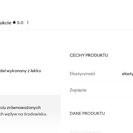
ukcie
5.0
1
CECHY PRODUKTU
Model wykonany z lekko
Elastyczność
elast
Zapięcie
yciu zrównoważonych
DANE PRODUKTU
ch wpływ na środowisko.
Kod producenta