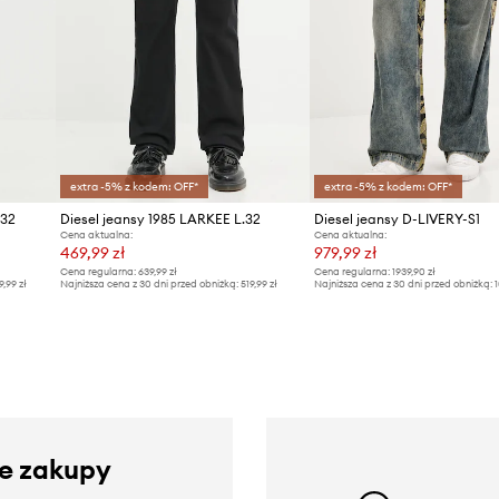
extra -5% z kodem: OFF*
extra -5% z kodem: OFF*
.32
Diesel jeansy 1985 LARKEE L.32
Diesel jeansy D-LIVERY-S1
Cena aktualna:
Cena aktualna:
469,99 zł
979,99 zł
Cena regularna:
639,99 zł
Cena regularna:
1939,90 zł
9,99 zł
Najniższa cena z 30 dni przed obniżką:
519,99 zł
Najniższa cena z 30 dni przed obniżką:
1
ze zakupy