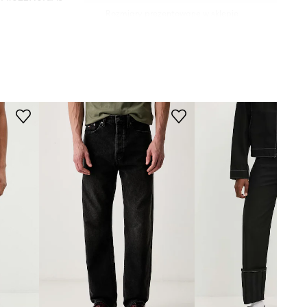
Rozmiary prezentowane w sklepie
zostały przeliczone na standardową,
02
europejską tabelę rozmiarową. Na
metce dostarczonego produktu
znajduje się oryginalne oznaczenie
czarny
producenta.
Tabela rozmiarów
Diesel