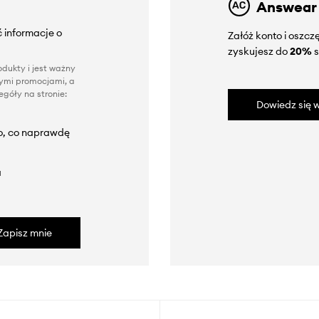
Answear
 informacje o
Załóż konto i oszc
zyskujesz do
20%
s
dukty i jest ważny
nnymi promocjami, a
góły na stronie:
Dowiedz się w
to, co naprawdę
a
Zapisz mnie