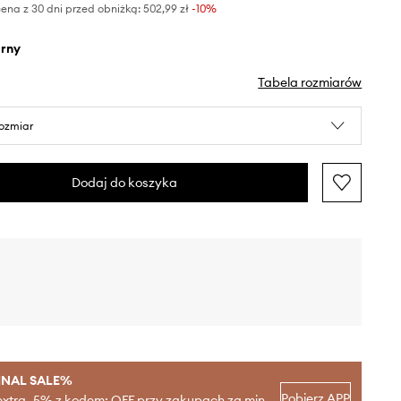
ena z 30 dni przed obniżką:
502,99 zł
 -10%
arny
Tabela rozmiarów
rozmiar
Dodaj do koszyka
INAL SALE%
Pobierz APP
extra -5% z kodem: OFF przy zakupach za min.