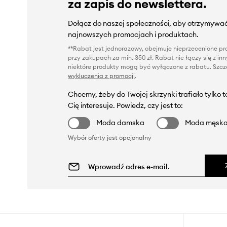
za zapis do newslettera.
Dołącz do naszej społeczności, aby otrzymywać
najnowszych promocjach i produktach.
**Rabat jest jednorazowy, obejmuje nieprzecenione pro
przy zakupach za min. 350 zł. Rabat nie łączy się z i
niektóre produkty mogą być wyłączone z rabatu. Szcze
wykluczenia z promocji
.
Chcemy, żeby do Twojej skrzynki trafiało tylko 
Cię interesuje. Powiedz, czy jest to:
Moda damska
Moda męsk
Wybór oferty jest opcjonalny