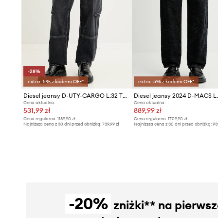
-28%
extra -5% z kodem: OFF*
extra -5% z kodem: OFF*
Diesel jeansy D-UTY-CARGO L.32 TROUSERS
Diesel jeansy 2024 D-MACS L
Cena aktualna:
Cena aktualna:
531,99 zł
889,99 zł
Cena regularna:
1139,90 zł
Cena regularna:
1709,90 zł
Najniższa cena z 30 dni przed obniżką:
739,99 zł
Najniższa cena z 30 dni przed obniżką:
93
-20%
zniżki** na pierws