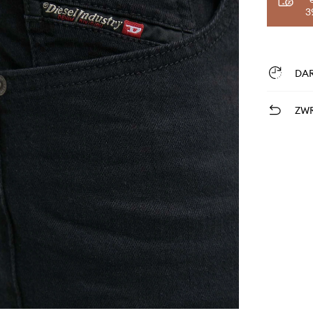
3
DA
ZWR