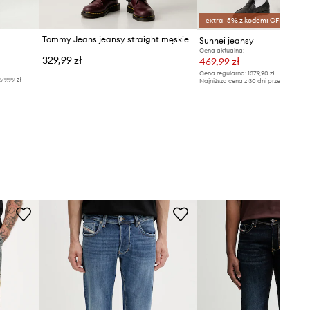
extra -5% z kodem: OFF*
Tommy Jeans jeansy straight męskie
Sunnei jeansy
Cena aktualna:
329,99 zł
469,99 zł
Cena regularna:
1379,90 zł
79,99 zł
Najniższa cena z 30 dni przed obniżką