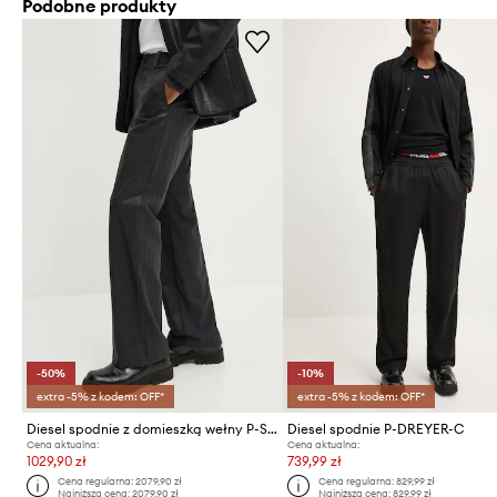
Podobne produkty
-50%
-10%
extra -5% z kodem: OFF*
extra -5% z kodem: OFF*
Diesel spodnie z domieszką wełny P-STANLEY
Diesel spodnie P-DREYER-C
Cena aktualna:
Cena aktualna:
1029,90 zł
739,99 zł
Cena regularna:
2079,90 zł
Cena regularna:
829,99 zł
Najniższa cena:
2079,90 zł
Najniższa cena:
829,99 zł