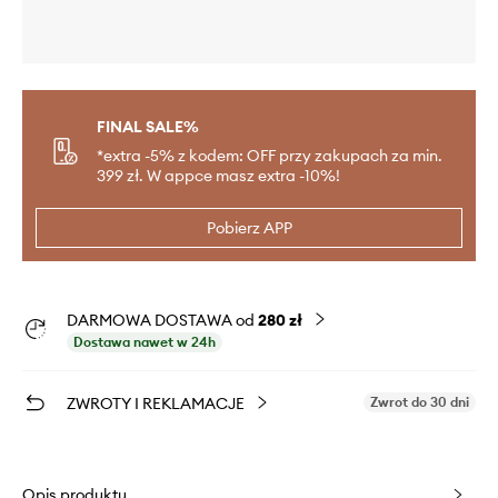
FINAL SALE%
*extra -5% z kodem: OFF przy zakupach za min.
399 zł. W appce masz extra -10%!
Pobierz APP
DARMOWA DOSTAWA od
280 zł
Dostawa nawet w 24h
ZWROTY I REKLAMACJE
Zwrot do 30 dni
Opis produktu