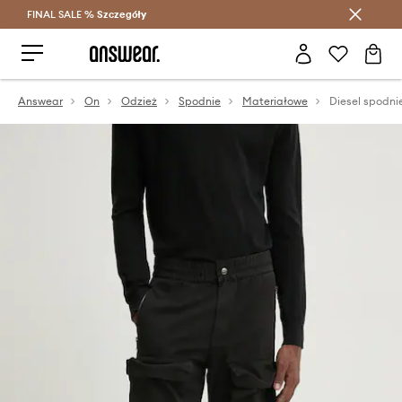
FINAL SALE %
Szczegóły
Oszczędzaj z Answear Club >
Answear
On
Odzież
Spodnie
Materiałowe