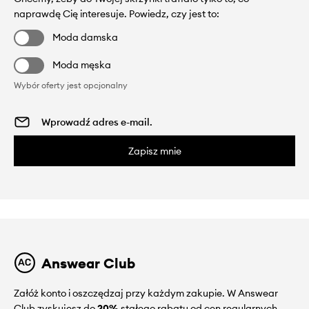
naprawdę Cię interesuje. Powiedz, czy jest to:
Moda damska
Moda męska
Wybór oferty jest opcjonalny
Zapisz mnie
Answear Club
Załóż konto i oszczędzaj przy każdym zakupie. W Answear
Club zyskujesz do
20%
stałego rabatu od cen regularnych.