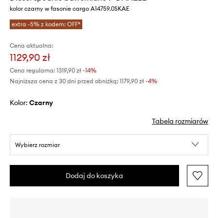
kolor czarny w fasonie cargo A14759.0SKAE
extra -5% z kodem: OFF*
Cena aktualna:
1129,90 zł
Cena regularna:
1319,90 zł
-14%
Najniższa cena z 30 dni przed obniżką:
1179,90 zł
 -4%
Kolor:
czarny
Tabela rozmiarów
Wybierz rozmiar
Dodaj do koszyka