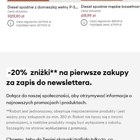
Diesel spodnie z domieszką wełny P-STANLEY
Cena aktualna:
Cena aktualna:
619,99 zł
1029,90 zł
Cena regularna:
889,99 zł
Cena regularna:
2079,90 zł
Najniższa cena:
679,99 zł
Najniższa cena:
2079,90 zł
-20%
zniżki** na pierwsze zakupy
za zapis do newslettera.
Dołącz do naszej społeczności, aby otrzymywać informacje o
najnowszych promocjach i produktach.
**Rabat jest jednorazowy, obejmuje nieprzecenione produkty i jest
ważny przy zakupach za min. 350 zł. Rabat nie łączy się z innymi
promocjami, a niektóre produkty mogą być wyłączone z rabatu.
Szczegóły na stronie:
wykluczenia z promocji
.
Chcemy, żeby do Twojej skrzynki trafiało tylko to, co