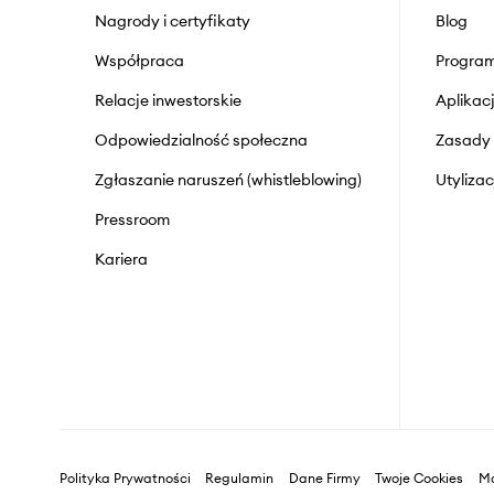
Nagrody i certyfikaty
Blog
Współpraca
Program
Relacje inwestorskie
Aplika
Odpowiedzialność społeczna
Zasady 
Zgłaszanie naruszeń (whistleblowing)
Utyliza
Pressroom
Kariera
Polityka Prywatności
Regulamin
Dane Firmy
Twoje Cookies
Ma