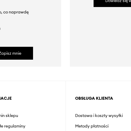
Dowiedz się w
to, co naprawdę
a
Zapisz mnie
MACJE
OBSŁUGA KLIENTA
in sklepu
Dostawa i koszty wysyłki
łe regulaminy
Metody płatności