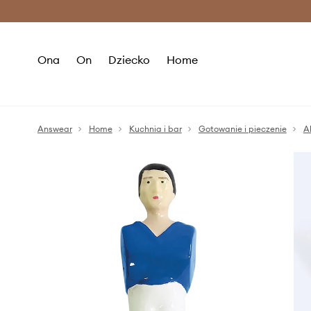
Premium Fashion Benefits >
O
Ona
On
Dziecko
Home
Answear
Home
Kuchnia i bar
Gotowanie i pieczenie
A