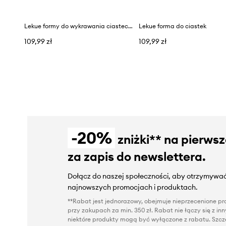
Lekue formy do wykrawania ciasteczek
Lekue forma do ciastek
109,99 zł
109,99 zł
-20%
zniżki** na pierws
za zapis do newslettera.
Dołącz do naszej społeczności, aby otrzymywać
najnowszych promocjach i produktach.
**Rabat jest jednorazowy, obejmuje nieprzecenione pro
przy zakupach za min. 350 zł. Rabat nie łączy się z i
niektóre produkty mogą być wyłączone z rabatu. Szcze