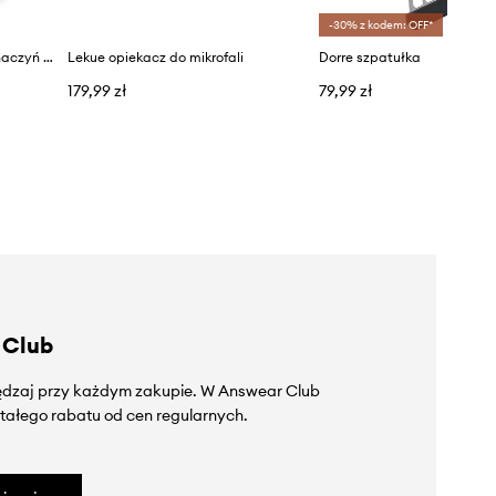
-30% z kodem: OFF*
Joseph Joseph szczotka do naczyń z dozownikiem i stojakiem Palm Scrub™
Lekue opiekacz do mikrofali
Dorre szpatułka
179,99 zł
79,99 zł
 Club
zędzaj przy każdym zakupie. W Answear Club
tałego rabatu od cen regularnych.