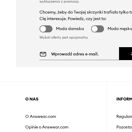
wykluczenia z promocji
.
Chcemy, żeby do Twojej skrzynki trafiało tylko 
Cię interesuje. Powiedz, czy jest to:
Moda damska
Moda męsk
Wybór oferty jest opcjonalny
O NAS
INFOR
O Answear.com
Regulam
Opinie o Answear.com
Pozosta