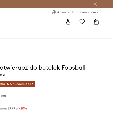
letter >
Regularne nowości >
Answear Club
Journal
Pomoc
otwieracz do butelek Foosball
olor
xtra -5% z kodem: OFF*
lna:
arna:
89,99 zł
-20%