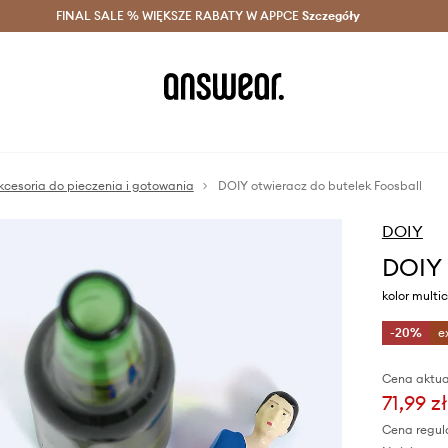
szczędzaj z Answear Club >
FINAL SALE % WIĘKSZE RABATY W APPCE
Dostawa nawet w 24h >
Szczegóły
News
kcesoria do pieczenia i gotowania
DOIY otwieracz do butelek Foosball
DOIY
DOIY 
kolor multic
-20%
e
Cena aktua
71,99 zł
Cena regul