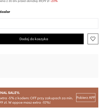
ena z 30 dni przed obniżką:
89,99 zł
 -20%
lticolor
Dodaj do koszyka
INAL SALE%
Pobierz APP
extra -5% z kodem: OFF przy zakupach za min.
99 zł. W appce masz extra -10%!