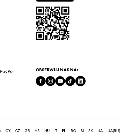
OBSERWUJ NAS NA:
z PayPo
G
CY
CZ
GR
HR
HU
IT
PL
RO
SI
SK
UA
UA(RU)