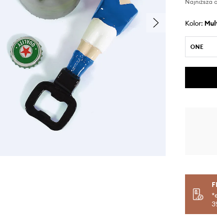
Najniższa c
Kolor:
mu
ONE
F
*
3