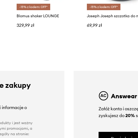
-15% z kodem: OFF*
-15% z kodem: OFF*
Blomus shaker LOUNGE
329,99 zł
69,99 zł
ze zakupy
Answear
 informacje o
Załóż konto i oszc
zyskujesz do
20%
s
dukty i jest ważny
nnymi promocjami, a
góły na stronie: