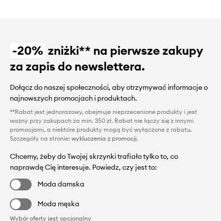
-20%
zniżki** na pierwsze zakupy
za zapis do newslettera.
Dołącz do naszej społeczności, aby otrzymywać informacje o
najnowszych promocjach i produktach.
**Rabat jest jednorazowy, obejmuje nieprzecenione produkty i jest
ważny przy zakupach za min. 350 zł. Rabat nie łączy się z innymi
promocjami, a niektóre produkty mogą być wyłączone z rabatu.
Szczegóły na stronie:
wykluczenia z promocji
.
Chcemy, żeby do Twojej skrzynki trafiało tylko to, co
naprawdę Cię interesuje. Powiedz, czy jest to:
Moda damska
Moda męska
Wybór oferty jest opcjonalny