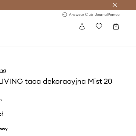
letter >
Regularne nowości >
Answear Club
Journal
Pomoc
ing
LIVING taca dekoracyjna Mist 20
wy
zł
żowy