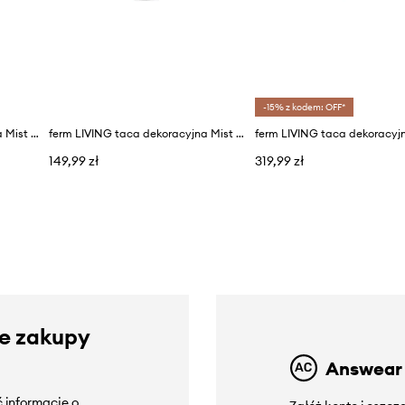
-15% z kodem: OFF*
ferm LIVING taca dekoracyjna Mist 20 cm
ferm LIVING taca dekoracyjna Mist 20 cm
149,99 zł
319,99 zł
ze zakupy
Answear
 informacje o