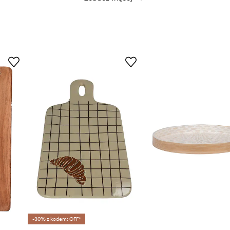
eży jej stosować z
-30% z kodem: OFF*