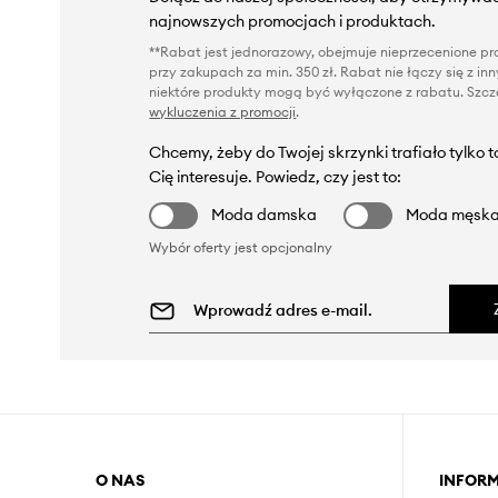
najnowszych promocjach i produktach.
**Rabat jest jednorazowy, obejmuje nieprzecenione pro
przy zakupach za min. 350 zł. Rabat nie łączy się z i
niektóre produkty mogą być wyłączone z rabatu. Szcze
wykluczenia z promocji
.
Chcemy, żeby do Twojej skrzynki trafiało tylko 
Cię interesuje. Powiedz, czy jest to:
Moda damska
Moda męsk
Wybór oferty jest opcjonalny
O NAS
INFOR