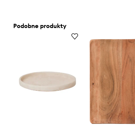
upuszczona lub uderzona o twardą powierzchnię. Nie nal
gorącymi potrawami lub gorącymi płynami.
- Wymiary: 20 cm.
Podobne produkty