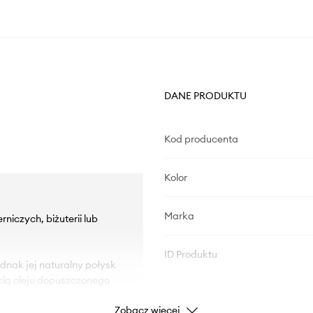
DANE PRODUKTU
Kod producenta
Kolor
Marka
niczych, biżuterii lub
ID Produktu
dnak jej naturalny połysk
ścią oleju dopuszczonego
Zobacz więcej
rozbić, jeśli zostanie