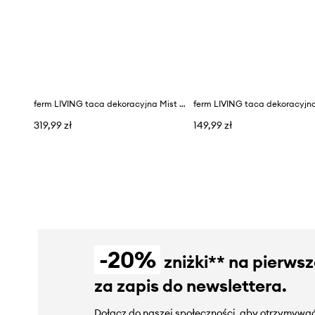
ferm LIVING taca dekoracyjna Mist 30 cm
319,99 zł
149,99 zł
-20%
zniżki** na pierws
za zapis do newslettera.
Dołącz do naszej społeczności, aby otrzymywać