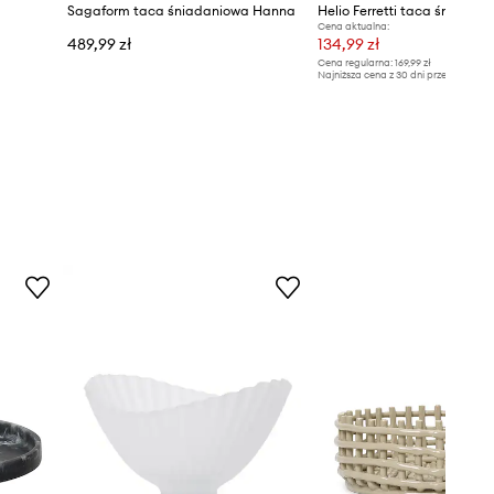
Sagaform taca śniadaniowa Hanna
Helio Ferretti taca śniadan
Cena aktualna:
489,99 zł
134,99 zł
Cena regularna:
169,99 zł
Najniższa cena z 30 dni przed obniżką