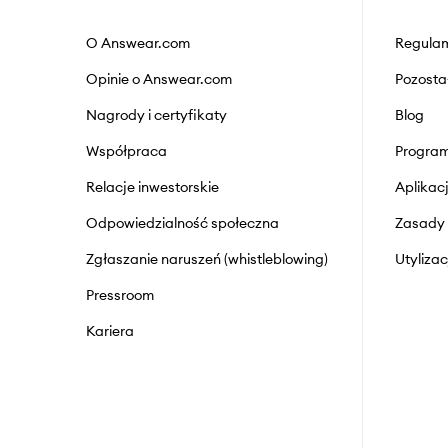
O Answear.com
Regulam
Opinie o Answear.com
Pozosta
Nagrody i certyfikaty
Blog
Współpraca
Program
Relacje inwestorskie
Aplika
Odpowiedzialność społeczna
Zasady 
Zgłaszanie naruszeń (whistleblowing)
Utyliza
Pressroom
Kariera