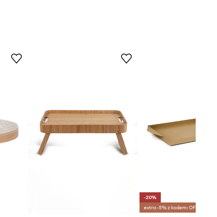
-20%
extra -5% z kodem: OFF*