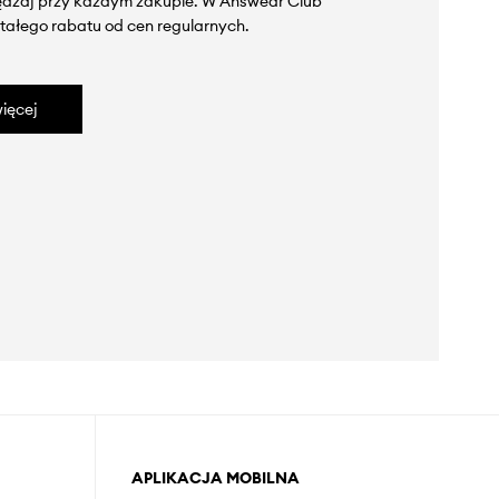
zędzaj przy każdym zakupie. W Answear Club
tałego rabatu od cen regularnych.
ięcej
APLIKACJA MOBILNA