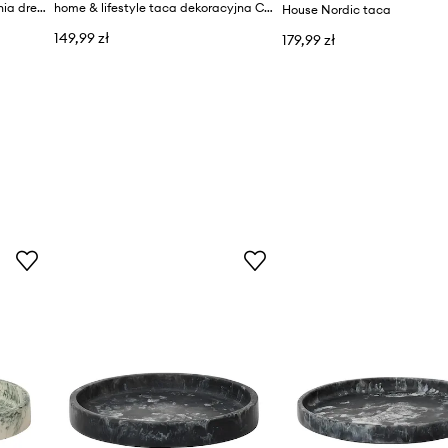
Au Maison deska do serwowania drewniana 45 x 28 cm
home & lifestyle taca dekoracyjna Croissant 1,5 x 23 x 40,5 cm
House Nordic taca
149,99 zł
179,99 zł