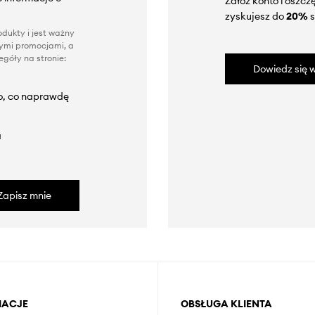
Załóż konto i oszc
zyskujesz do
20%
s
dukty i jest ważny
nnymi promocjami, a
góły na stronie:
Dowiedz się w
to, co naprawdę
a
Zapisz mnie
MACJE
OBSŁUGA KLIENTA