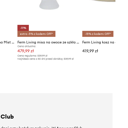
-11%
extra -5% z kodem: OFF*
-15% z kodem: OFF*
ferm LIVING taca dekoracyjna Mist 30 cm
Ferm Living misa na owoce ze szkła dmuchanego 19 x 29 x 23 cm
Cena aktualna:
479,99 zł
419,99 zł
Cena regularna:
539,99 zł
Najniższa cena z 30 dni przed obniżką:
539,99 zł
 Club