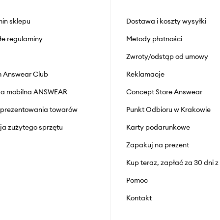
in sklepu
Dostawa i koszty wysyłki
łe regulaminy
Metody płatności
Zwroty/odstąp od umowy
 Answear Club
Reklamacje
cja mobilna ANSWEAR
Concept Store Answear
prezentowania towarów
Punkt Odbioru w Krakowie
cja zużytego sprzętu
Karty podarunkowe
Zapakuj na prezent
Kup teraz, zapłać za 30 dni 
Pomoc
Kontakt