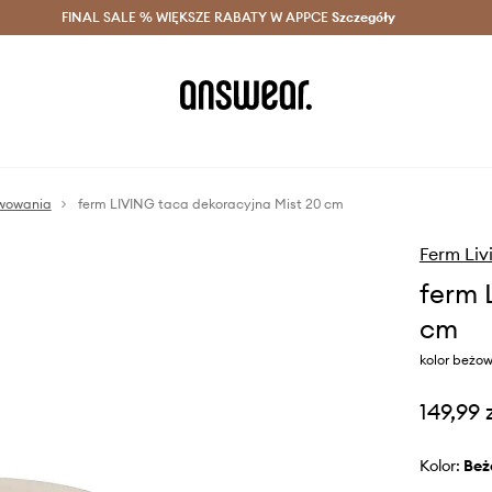
szczędzaj z Answear Club >
FINAL SALE % WIĘKSZE RABATY W APPCE
Dostawa nawet w 24h >
Szczegóły
News
rwowania
ferm LIVING taca dekoracyjna Mist 20 cm
Ferm Liv
ferm 
cm
kolor beżo
149,99 
Kolor:
be