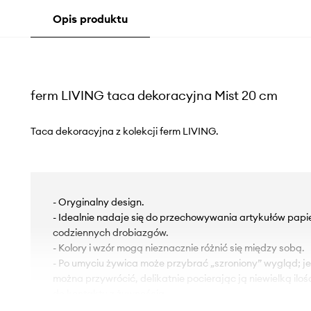
Opis produktu
ferm LIVING taca dekoracyjna Mist 20 cm
Taca dekoracyjna z kolekcji ferm LIVING.
- Oryginalny design.
- Idealnie nadaje się do przechowywania artykułów papier
codziennych drobiazgów.
- Kolory i wzór mogą nieznacznie różnić się między sobą.
- Po umyciu żywica może przybrać „szroniony” wygląd; je
można przywrócić, delikatnie pocierając ją niewielką ilo
do kontaktu z żywnością
- Ostrożnie obchodzić się z żywicą, ponieważ może się ona 