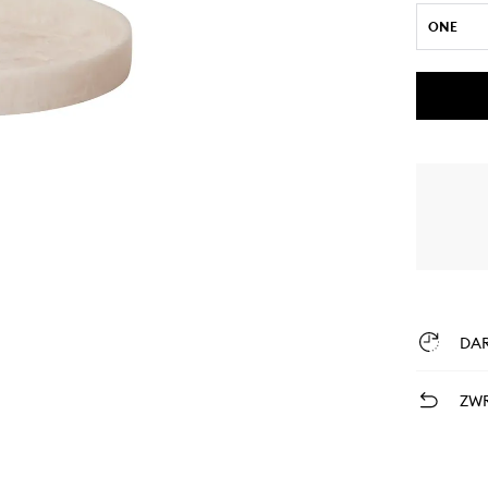
ONE
DA
ZWR