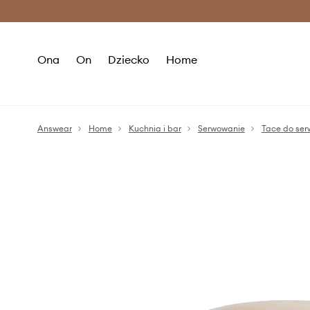
Premium Fashion Benefits >
O
Ona
On
Dziecko
Home
Answear
Home
Kuchnia i bar
Serwowanie
Tace do se