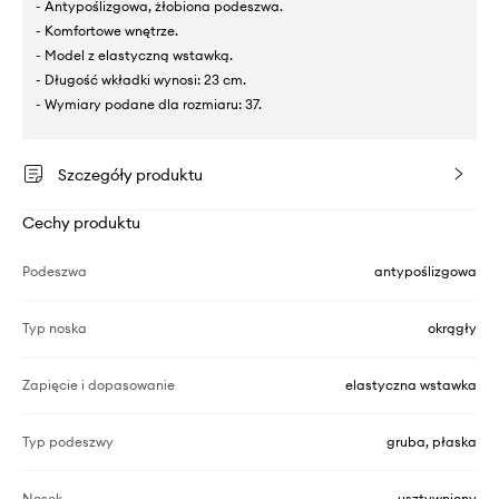
- Antypoślizgowa, żłobiona podeszwa.
- Komfortowe wnętrze.
- Model z elastyczną wstawką.
- Długość wkładki wynosi: 23 cm.
- Wymiary podane dla rozmiaru: 37.
Szczegóły produktu
Cechy produktu
Podeszwa
antypoślizgowa
Typ noska
okrągły
Zapięcie i dopasowanie
elastyczna wstawka
Typ podeszwy
gruba, płaska
Nosek
usztywniony