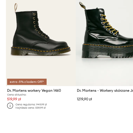
extra -5% z kodem: OFF*
Dr. Martens workery Vegan 1460
Cena aktualna:
519,99 zł
1219,90 zł
Cena regularna:
949,99 zł
Najniższa cena:
539,99 zł