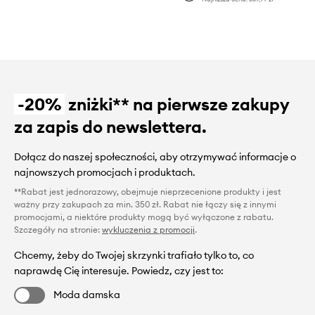
-20%
zniżki** na pierwsze zakupy
za zapis do newslettera.
Dołącz do naszej społeczności, aby otrzymywać informacje o
najnowszych promocjach i produktach.
**Rabat jest jednorazowy, obejmuje nieprzecenione produkty i jest
ważny przy zakupach za min. 350 zł. Rabat nie łączy się z innymi
promocjami, a niektóre produkty mogą być wyłączone z rabatu.
Szczegóły na stronie:
wykluczenia z promocji
.
Chcemy, żeby do Twojej skrzynki trafiało tylko to, co
naprawdę Cię interesuje. Powiedz, czy jest to:
Moda damska