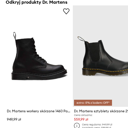
Odkryj produkty Dr. Martens
extra -5% z kodem: OFF*
Dr. Martens workery skórzane 1460 Pascal MONO
Dr. Martens sztyblety skórzane 2
Cena aktualna:
949,99 zł
559,99 zł
Cena regularna:
949,99 zł
Najniższa cena:
589,99 zł