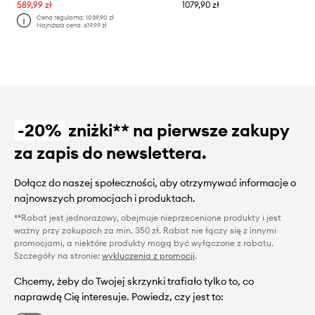
589,99 zł
1079,90 zł
Cena regularna:
1039,90 zł
Najniższa cena:
619,99 zł
-20%
zniżki** na pierwsze zakupy
za zapis do newslettera.
Dołącz do naszej społeczności, aby otrzymywać informacje o
najnowszych promocjach i produktach.
**Rabat jest jednorazowy, obejmuje nieprzecenione produkty i jest
ważny przy zakupach za min. 350 zł. Rabat nie łączy się z innymi
promocjami, a niektóre produkty mogą być wyłączone z rabatu.
Szczegóły na stronie:
wykluczenia z promocji
.
Chcemy, żeby do Twojej skrzynki trafiało tylko to, co
naprawdę Cię interesuje. Powiedz, czy jest to: