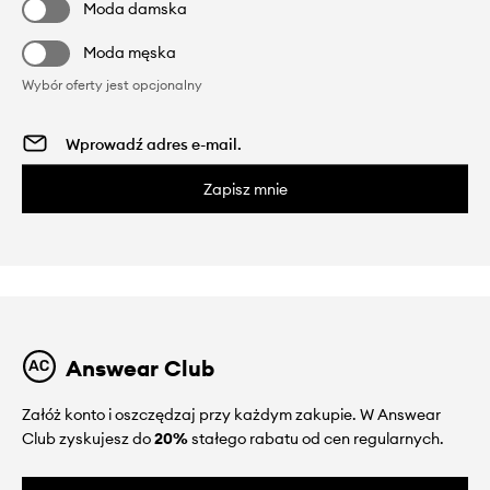
Moda damska
Moda męska
Wybór oferty jest opcjonalny
Zapisz mnie
Answear Club
Załóż konto i oszczędzaj przy każdym zakupie. W Answear
Club zyskujesz do
20%
stałego rabatu od cen regularnych.