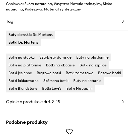
Cholewka: Skóra naturalna, Wnętrze: Materiał tekstylny, Skóra
naturalna, Podeszwa: Materiał syntetyczny
Tagi
Buty damskie Dr. Martens
Botki Dr. Martens
Botki na słupku
Sztyblety damskie
Buty na platformie
Botki na platformie
Botki na obcasie
Botki na szpilce
Botki jesienne
Brązowe botki
Botki zamszowe
Beżowe botki
Botki lakierowane
Skórzane botki
Buty na koturnie
Botki Blundstone
Botki Levi's
Botki Napapijri
Opinie o produkcie
4.9
15
Podobne produkty