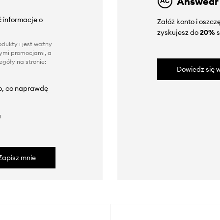
Answear
 informacje o
Załóż konto i oszc
zyskujesz do
20%
s
dukty i jest ważny
nnymi promocjami, a
góły na stronie:
Dowiedz się w
to, co naprawdę
a
Zapisz mnie