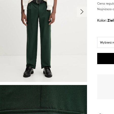
Cena regul
Najniższa c
Kolor:
zi
Wybierz 