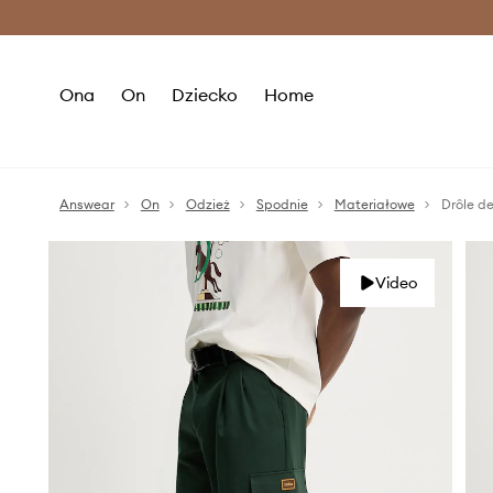
Premium Fashion Benefits >
O
Ona
On
Dziecko
Home
Answear
On
Odzież
Spodnie
Materiałowe
Video