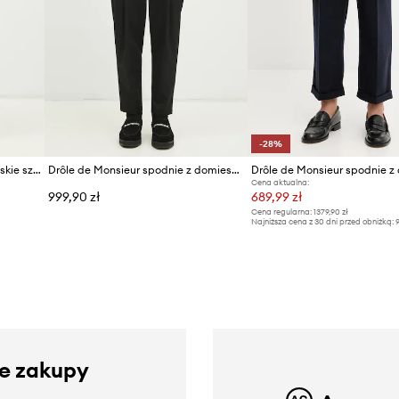
-28%
Drôle de Monsieur spodnie męskie sztruksowe Le Pantalon Golfeur Corduroy
Drôle de Monsieur spodnie z domieszką wełny Le Pantalon Cropped
Cena aktualna:
999,90 zł
689,99 zł
Cena regularna:
1379,90 zł
Najniższa cena z 30 dni przed obniżką:
9
ze zakupy