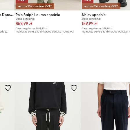
-14%
-11%
extra -5% z kodem: OFF*
extra -5% z kodem: OFF*
Maharishi spodnie bawełniane Dpm: Sparse Bonsai Snopants
Polo Ralph Lauren spodnie
Sisley spodnie
Cena aktualna:
Cena aktualna:
859,99 zł
159,99 zł
Cena regularna:
1699,90 zł
Cena regularna:
359,99 zł
edaży:
Najniższa cena z 30 dni przed obniżką:
1009,99 zł
Najniższa cena z 30 dni przed obniżką:
1