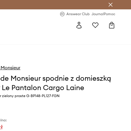
letter >
Regularne nowości >
Answear Club
Journal
Pomoc
 Monsieur
 de Monsieur spodnie z domieszką
 Le Pantalon Cargo Laine
r zielony proste G-BP148-PL127-FGN
lna:
zł