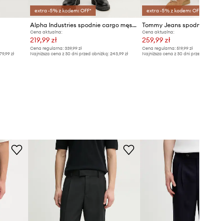
extra -5% z kodem: OFF*
extra -5% z kodem: OFF*
Alpha Industries spodnie cargo męskie bawełniane Tactical
Tommy Jeans spodnie
Cena aktualna:
Cena aktualna:
219,99 zł
259,99 zł
Cena regularna:
339,99 zł
Cena regularna:
519,99 zł
79,99 zł
Najniższa cena z 30 dni przed obniżką:
243,99 zł
Najniższa cena z 30 dni przed obniżką