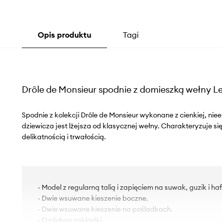
Opis produktu
Tagi
Drôle de Monsieur spodnie z domieszką wełny L
Spodnie z kolekcji Drôle de Monsieur wykonane z cienkiej, nie
dziewicza jest lżejsza od klasycznej wełny. Charakteryzuje s
delikatnością i trwałością.
- Model z regularną talią i zapięciem na suwak, guzik i haf
- Dwie wsuwane kieszenie boczne.
- Dwie wsuwane kieszenie na pośladkach.
- Ozdobne zakładki.