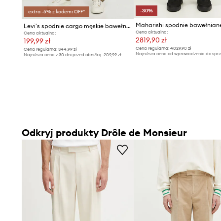
-30%
extra -5% z kodem: OFF*
Levi's spodnie cargo męskie bawełniane XX CARGO STRAIGHT
Cena aktualna:
Cena aktualna:
2819,90 zł
199,99 zł
Cena regularna:
4029,90 zł
Cena regularna:
344,99 zł
Najniższa cena od wprowadzenia do sprz
Najniższa cena z 30 dni przed obniżką:
209,99 zł
4029,90 zł
Odkryj produkty Drôle de Monsieur