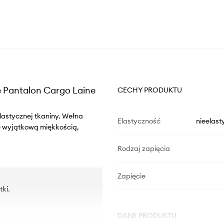
e Pantalon Cargo Laine
CECHY PRODUKTU
elastycznej tkaniny. Wełna
Elastyczność
nieelast
ię wyjątkową miękkością,
Rodzaj zapięcia
Zapięcie
tki.
DANE PRODUKTU