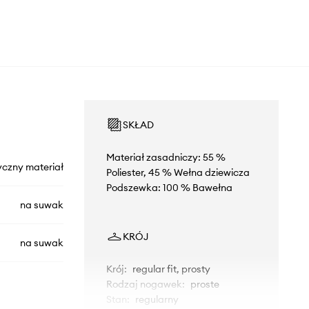
SKŁAD
Materiał zasadniczy: 55 %
yczny materiał
Poliester, 45 % Wełna dziewicza
Podszewka: 100 % Bawełna
na suwak
KRÓJ
na suwak
Krój
:
regular fit, prosty
Rodzaj nogawek
:
proste
Stan
:
regularny