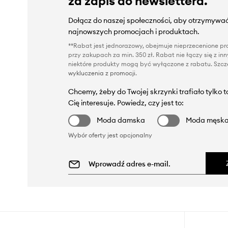
za zapis do newslettera.
Dołącz do naszej społeczności, aby otrzymywać
najnowszych promocjach i produktach.
**Rabat jest jednorazowy, obejmuje nieprzecenione pro
przy zakupach za min. 350 zł. Rabat nie łączy się z i
niektóre produkty mogą być wyłączone z rabatu. Szcze
wykluczenia z promocji
.
Chcemy, żeby do Twojej skrzynki trafiało tylko 
Cię interesuje. Powiedz, czy jest to:
Moda damska
Moda męsk
Wybór oferty jest opcjonalny