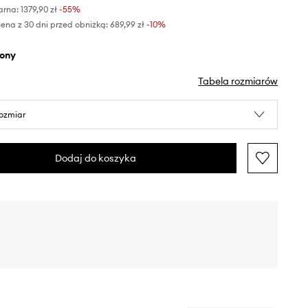
arna:
1379,90 zł
-55%
ena z 30 dni przed obniżką:
689,99 zł
 -10%
elony
Tabela rozmiarów
rozmiar
Dodaj do koszyka