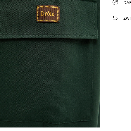
DA
ZWR