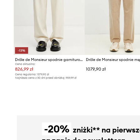
-13%
Drôle de Monsieur spodnie garniturowe męskie z wiskozą Golfeur
Cena aktualna:
826,99 zł
1079,90 zł
Cena regularna:
1379,90 zł
Najniższa cena z 30 dni przed obniżką:
959,99 zł
-20%
zniżki** na pierws