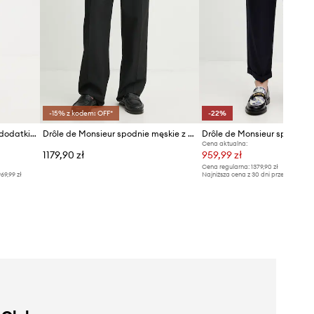
-15% z kodem: OFF*
-22%
Drôle de Monsieur spodnie z dodatkiem wełny Le Pantalon Plis Cropped
Drôle de Monsieur spodnie męskie z wełną
Cena aktualna:
1179,90 zł
959,99 zł
Cena regularna:
1379,90 zł
69,99 zł
Najniższa cena z 30 dni przed obniżką