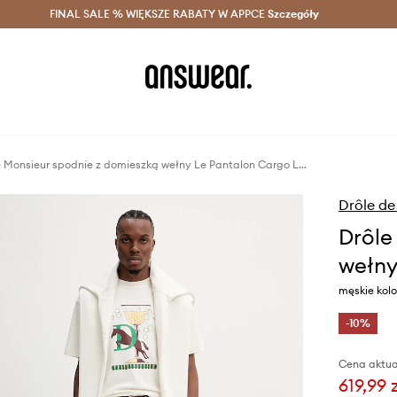
szczędzaj z Answear Club >
FINAL SALE % WIĘKSZE RABATY W APPCE
Dostawa nawet w 24h >
Szczegóły
News
Drôle de Monsieur spodnie z domieszką wełny Le Pantalon Cargo Laine
Drôle de
Drôle
wełny
męskie kolo
-10%
Cena aktua
619,99 