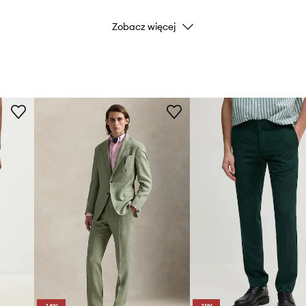
Zobacz więcej
Kod producenta
G.BP
Kolor
Marka
Drô
Producent
ID Produktu