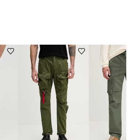
148.PL127.FGN
WYMIARY
zielony
Model ze zdjęcia ma 188 cm
wzrostu i ma na sobie rozmiar M.
le de Monsieur
Rozmiarówka standardowa
Zalecamy wybór rozmiaru, jaki nosisz
zazwyczaj.
Tabela rozmiarów