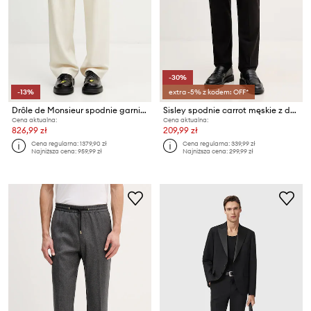
-30%
-13%
extra -5% z kodem: OFF*
Drôle de Monsieur spodnie garniturowe męskie z wiskozą Golfeur
Sisley spodnie carrot męskie z domieszką wełny
Cena aktualna:
Cena aktualna:
826,99 zł
209,99 zł
Cena regularna:
1379,90 zł
Cena regularna:
339,99 zł
Najniższa cena:
959,99 zł
Najniższa cena:
299,99 zł