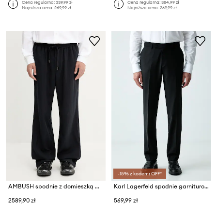
Cena regularna:
339,99 zł
Cena regularna:
384,99 zł
Najniższa cena:
269,99 zł
Najniższa cena:
269,99 zł
-15% z kodem: OFF*
AMBUSH spodnie z domieszką wełny Suit Pants
Karl Lagerfeld spodnie garniturowe męskie z wełną
2589,90 zł
569,99 zł