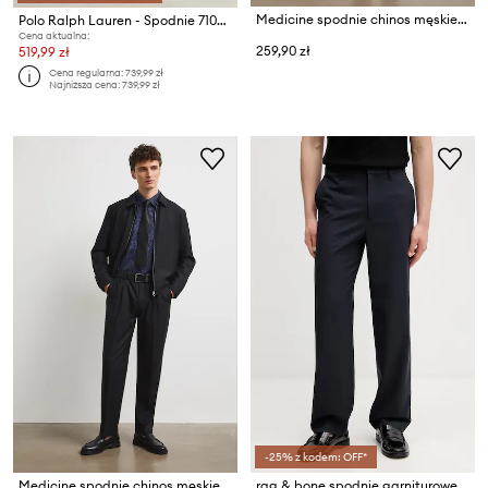
Medicine spodnie chinos męskie z wełną
Polo Ralph Lauren - Spodnie 710644988001
Cena aktualna:
259,90 zł
519,99 zł
Cena regularna:
739,99 zł
Najniższa cena:
739,99 zł
-25% z kodem: OFF*
Medicine spodnie chinos męskie z wełną
rag & bone spodnie garniturowe męskie wełniane