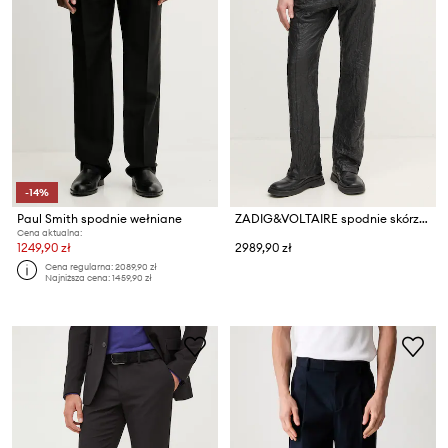
-14%
Paul Smith spodnie wełniane
ZADIG&VOLTAIRE spodnie skórzane
Cena aktualna:
1249,90 zł
2989,90 zł
Cena regularna:
2089,90 zł
Najniższa cena:
1459,90 zł