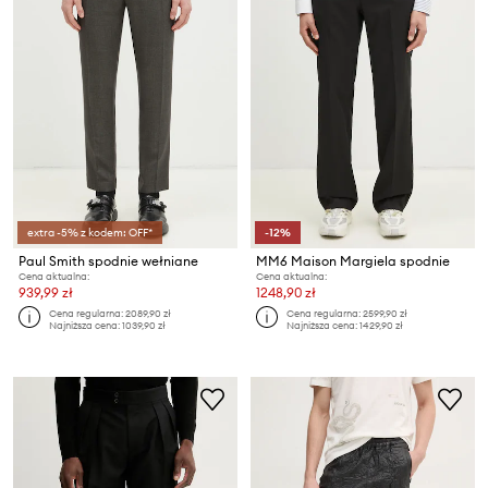
extra -5% z kodem: OFF*
-12%
Paul Smith spodnie wełniane
MM6 Maison Margiela spodnie
Cena aktualna:
Cena aktualna:
939,99 zł
1248,90 zł
Cena regularna:
2089,90 zł
Cena regularna:
2599,90 zł
Najniższa cena:
1039,90 zł
Najniższa cena:
1429,90 zł