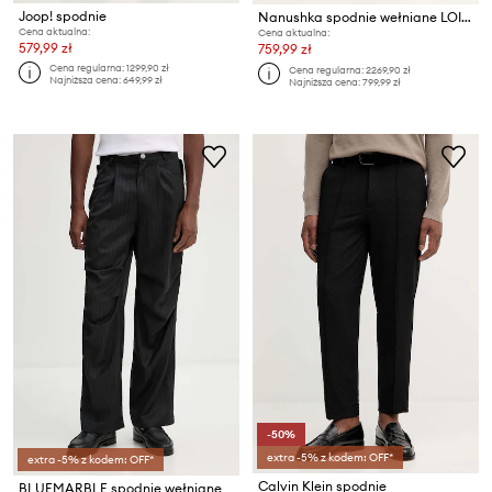
Joop! spodnie
Nanushka spodnie wełniane LOIC
Cena aktualna:
Cena aktualna:
579,99 zł
759,99 zł
Cena regularna:
1299,90 zł
Cena regularna:
2269,90 zł
Najniższa cena:
649,99 zł
Najniższa cena:
799,99 zł
-50%
extra -5% z kodem: OFF*
extra -5% z kodem: OFF*
Calvin Klein spodnie
BLUEMARBLE spodnie wełniane