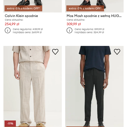
extra -5% z kodem: OFF*
extra -5% z kodem: OFF*
Calvin Klein spodnie
Mos Mosh spodnie z wełną HUGH
Cena aktualna:
Cena aktualna:
254,99 zł
309,99 zł
Cena regularna:
439,99 zł
Cena regularna:
599,99 zł
Najniższa cena:
269,99 zł
Najniższa cena:
324,99 zł
-11%