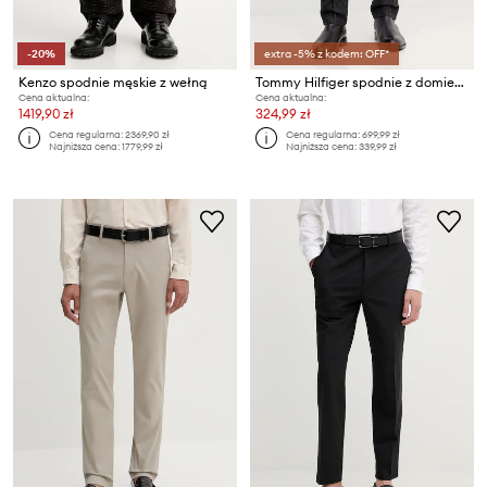
-20%
extra -5% z kodem: OFF*
Kenzo spodnie męskie z wełną
Tommy Hilfiger spodnie z domieszką wełny
Cena aktualna:
Cena aktualna:
1419,90 zł
324,99 zł
Cena regularna:
2369,90 zł
Cena regularna:
699,99 zł
Najniższa cena:
1779,99 zł
Najniższa cena:
339,99 zł