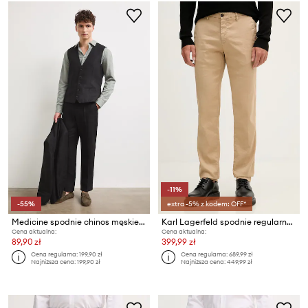
-11%
-55%
extra -5% z kodem: OFF*
Medicine spodnie chinos męskie lniane
Karl Lagerfeld spodnie regularne męskie z domieszką lnu
Cena aktualna:
Cena aktualna:
89,90 zł
399,99 zł
Cena regularna:
199,90 zł
Cena regularna:
689,99 zł
Najniższa cena:
199,90 zł
Najniższa cena:
449,99 zł