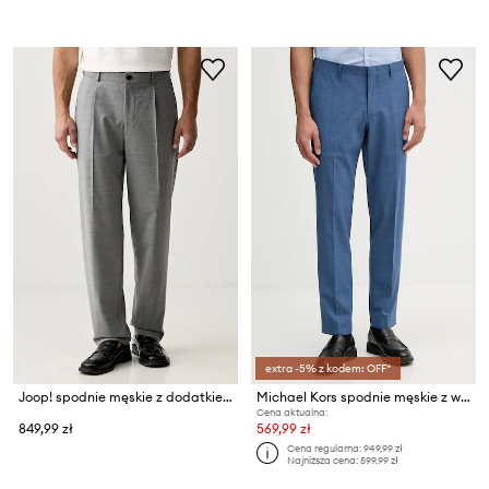
extra -5% z kodem: OFF*
Joop! spodnie męskie z dodatkiem wełny
Michael Kors spodnie męskie z wełną
Cena aktualna:
849,99 zł
569,99 zł
Cena regularna:
949,99 zł
Najniższa cena:
599,99 zł