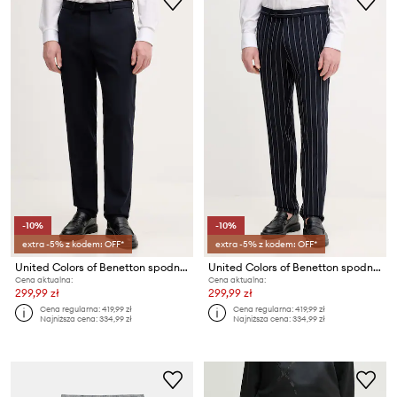
-10%
-10%
extra -5% z kodem: OFF*
extra -5% z kodem: OFF*
United Colors of Benetton spodnie garniturowe męskie z wiskozą
United Colors of Benetton spodnie garniturowe męskie z wiskozą
Cena aktualna:
Cena aktualna:
299,99 zł
299,99 zł
Cena regularna:
419,99 zł
Cena regularna:
419,99 zł
Najniższa cena:
334,99 zł
Najniższa cena:
334,99 zł