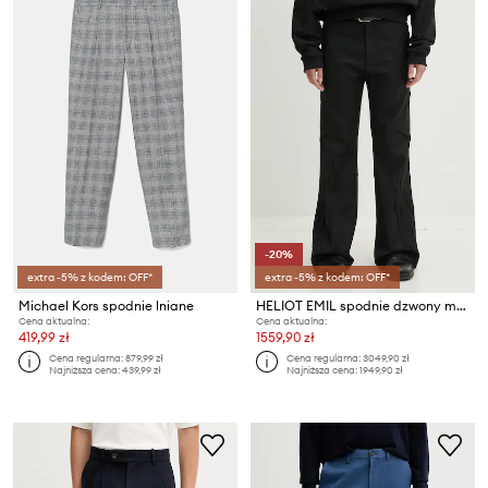
-20%
extra -5% z kodem: OFF*
extra -5% z kodem: OFF*
Michael Kors spodnie lniane
HELIOT EMIL spodnie dzwony męskie bawełniane z elastanem
Cena aktualna:
Cena aktualna:
419,99 zł
1559,90 zł
Cena regularna:
879,99 zł
Cena regularna:
3049,90 zł
Najniższa cena:
439,99 zł
Najniższa cena:
1949,90 zł