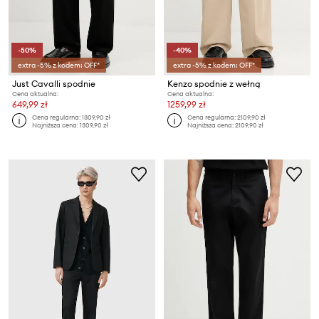
-50%
-40%
extra -5% z kodem: OFF*
extra -5% z kodem: OFF*
Just Cavalli spodnie
Kenzo spodnie z wełną
Cena aktualna:
Cena aktualna:
649,99 zł
1259,99 zł
Cena regularna:
1309,90 zł
Cena regularna:
2109,90 zł
Najniższa cena:
1309,90 zł
Najniższa cena:
2109,90 zł