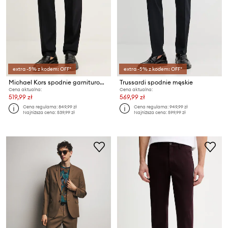
extra -5% z kodem: OFF*
extra -5% z kodem: OFF*
Michael Kors spodnie garniturowe męskie
Trussardi spodnie męskie
Cena aktualna:
Cena aktualna:
519,99 zł
569,99 zł
Cena regularna:
849,99 zł
Cena regularna:
949,99 zł
Najniższa cena:
539,99 zł
Najniższa cena:
599,99 zł