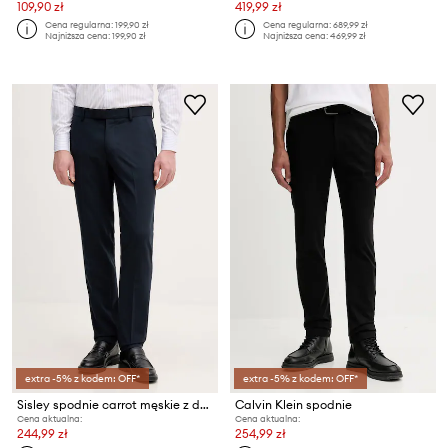
109,90 zł
419,99 zł
Cena regularna:
199,90 zł
Cena regularna:
689,99 zł
Najniższa cena:
199,90 zł
Najniższa cena:
469,99 zł
extra -5% z kodem: OFF*
extra -5% z kodem: OFF*
Sisley spodnie carrot męskie z domieszką wełny
Calvin Klein spodnie
Cena aktualna:
Cena aktualna:
244,99 zł
254,99 zł