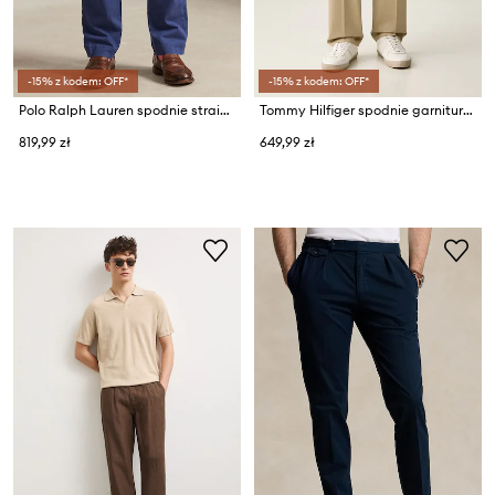
-15% z kodem: OFF*
-15% z kodem: OFF*
Polo Ralph Lauren spodnie straight męskie z bawełną
Tommy Hilfiger spodnie garniturowe męskie bawełniane
819,99 zł
649,99 zł