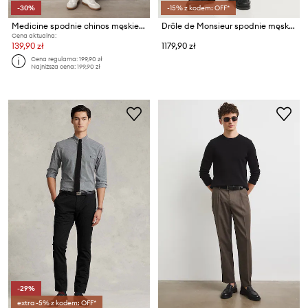
-30%
-15% z kodem: OFF*
Medicine spodnie chinos męskie z domieszką lnu
Drôle de Monsieur spodnie męskie z wełną
Cena aktualna:
139,90 zł
1179,90 zł
Cena regularna:
199,90 zł
Najniższa cena:
199,90 zł
-29%
extra -5% z kodem: OFF*