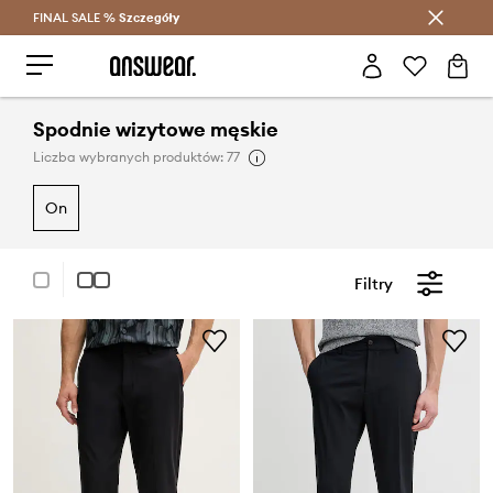
FINAL SALE %
Szczegóły
Oszczędzaj z Answear Club >
Spodnie wizytowe męskie
Liczba wybranych produktów: 77
on
Filtry