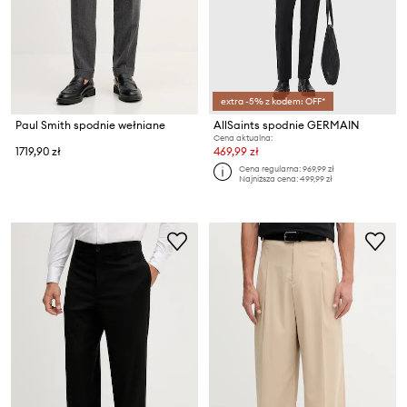
extra -5% z kodem: OFF*
Paul Smith spodnie wełniane
AllSaints spodnie GERMAIN
Cena aktualna:
1719,90 zł
469,99 zł
Cena regularna:
969,99 zł
Najniższa cena:
499,99 zł