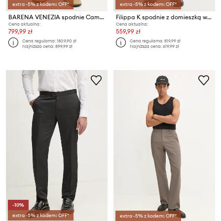
extra -5% z kodem: OFF*
extra -5% z kodem: OFF*
BARENA VENEZIA spodnie Camicia Mola
Filippa K spodnie z domieszką wełny
Cena aktualna:
Cena aktualna:
799,99 zł
559,99 zł
Cena regularna:
1809,90 zł
Cena regularna:
819,99 zł
Najniższa cena:
899,99 zł
Najniższa cena:
619,99 zł
-10%
extra -5% z kodem: OFF*
extra -5% z kodem: OFF*