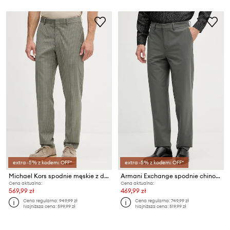
extra -5% z kodem: OFF*
extra -5% z kodem: OFF*
Michael Kors spodnie męskie z dodatkiem wełny
Armani Exchange spodnie chinos męskie z dodatkiem wełny
Cena aktualna:
Cena aktualna:
569,99 zł
469,99 zł
Cena regularna:
949,99 zł
Cena regularna:
749,99 zł
Najniższa cena:
599,99 zł
Najniższa cena:
519,99 zł