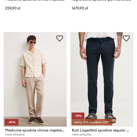
259,90 zł
1679,90 zł
-10%
-45%
extra -5% z kodem: OFF*
Medicine spodnie chinos męskie lniane
Karl Lagerfeld spodnie regular męskie z domieszką lnu
Cena aktualna:
Cena aktualna: