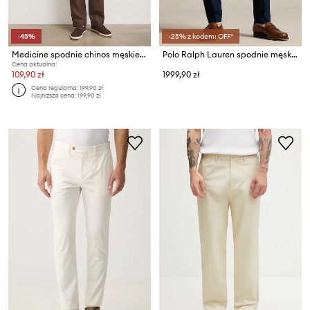
-45%
-25% z kodem: OFF*
Medicine spodnie chinos męskie lniane
Polo Ralph Lauren spodnie męskie z bawełną
Cena aktualna:
109,90 zł
1999,90 zł
Cena regularna:
199,90 zł
Najniższa cena:
199,90 zł