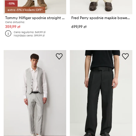
-10%
extra -5% z kodem: OFF*
Tommy Hilfiger spodnie straight męskie z lyocellem NEW YORK
Fred Perry spodnie męskie bawełniane
Cena aktualna:
359,99 zł
699,99 zł
Cena regularna:
569,99 zł
Najniższa cena:
399,99 zł