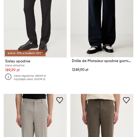
extra -5% z kodem: OFF*
Drôle de Monsieur spodnie garniturowe męskie z bawełną Golfer
Sisley spodnie
Cena aktualna:
1249,90 zł
189,99 zł
Cena regularna:
359,99 zł
Najniższa cena:
209,99 zł