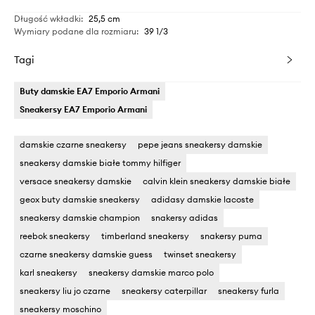
Długość wkładki
:
25,5 cm
Wymiary podane dla rozmiaru
:
39 1/3
Tagi
Buty damskie EA7 Emporio Armani
Sneakersy EA7 Emporio Armani
damskie czarne sneakersy
pepe jeans sneakersy damskie
sneakersy damskie białe tommy hilfiger
versace sneakersy damskie
calvin klein sneakersy damskie białe
geox buty damskie sneakersy
adidasy damskie lacoste
sneakersy damskie champion
snakersy adidas
reebok sneakersy
timberland sneakersy
snakersy puma
czarne sneakersy damskie guess
twinset sneakersy
karl sneakersy
sneakersy damskie marco polo
sneakersy liu jo czarne
sneakersy caterpillar
sneakersy furla
sneakersy moschino