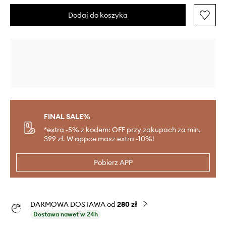
Dodaj do koszyka
FINAL SALE%
*extra -5% z kodem: OFF przy zakupach za min.
399 zł. W appce masz extra -10%!
Pobierz APP
DARMOWA DOSTAWA od
280 zł
Dostawa nawet w 24h