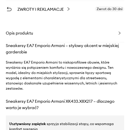
ZWROTY I REKLAMACJE
Zwrot do 30 dni
Opis produktu
Sneakersy EA7 Emporio Armani – stylowy akcent w miejskiej
garderobie
Sneakersy EA7 Emporio Armani to niskoprofilowe obuwie, które
wyróżnia się połączeniem komfortu i nowoczesnego designu. Ten
model, idealny do miejskich stylizacji, sprawnie łączy sportową
wygodę z elementami charakterystycznymi dla streetwearu,
stanowiąc doskonałe uzupełnienie wiosennych, letnich i jesiennych
zestawów.
Sneakersy EA7 Emporio Armani XK433.X8X217 – dlaczego
warto je wybrać?
Usztywniony zapiętek
sprzyja stabilizacji stopy, co wspomaga
komfort noszenia