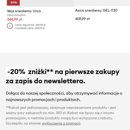
-50%
Asics sneakersy GEL-1130
Veja sneakersy Urca
Cena aktualna:
409,99 zł
344,99 zł
Cena regularna:
689,99 zł
Najniższa cena:
689,99 zł
-20%
zniżki** na pierwsze zakupy
za zapis do newslettera.
Dołącz do naszej społeczności, aby otrzymywać informacje o
najnowszych promocjach i produktach.
**Rabat jest jednorazowy, obejmuje nieprzecenione produkty i jest
ważny przy zakupach za min. 350 zł. Rabat nie łączy się z innymi
promocjami, a niektóre produkty mogą być wyłączone z rabatu.
Szczegóły na stronie:
wykluczenia z promocji
.