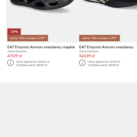
-29%
extra -5% z kodem: OFF*
extra -5% z kodem: OFF*
EA7 Emporio Armani sneakersy męskie
EA7 Emporio Armani sneakersy
Cena aktualna:
Cena aktualna:
677,99 zł
563,99 zł
Cena regularna:
1069,90 zł
Cena regularna:
909,99 zł
Najniższa cena:
959,99 zł
Najniższa cena:
599,99 zł