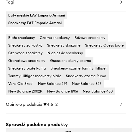
Tagi
Buty męskie EA7 Emporio Armani
Sneakersy EA7 Emporio Armani
Białe sneakersy
Czarne sneakersy
Różowe sneakersy
Sneakersy za kostkę
Sneakersy skórzane
Sneakersy Guess białe
Czerwone sneakersy
Niebieskie sneakersy
Granatowe sneakersy
Guess sneakersy czarne
Sneakersy białe Puma
Sneakersy czarne Tommy Hilfiger
Tommy Hilfiger sneakersy białe
Sneakersy czarne Puma
Vans Old Skool
New Balance 574
New Balance 327
New Balance 2002R
New Balance 1906
New Balance 480
Opinie o produkcie
4.5
2
Sprawdź podobne produkty