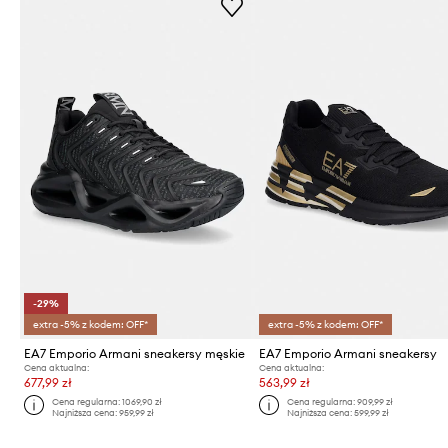
-29%
extra -5% z kodem: OFF*
extra -5% z kodem: OFF*
EA7 Emporio Armani sneakersy męskie
EA7 Emporio Armani sneakersy
Cena aktualna:
Cena aktualna:
677,99 zł
563,99 zł
Cena regularna:
1069,90 zł
Cena regularna:
909,99 zł
Najniższa cena:
959,99 zł
Najniższa cena:
599,99 zł