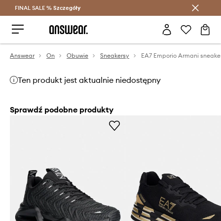
FINAL SALE %
Szczegóły
Oszczędzaj z Answear Club >
Answear
On
Obuwie
Sneakersy
EA7 Emporio Armani sneake
Ten produkt jest aktualnie niedostępny
Sprawdź podobne produkty