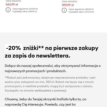
Cena aktualna:
Cena aktualna:
563,99 zł
399,99 zł
Cena regularna:
909,99 zł
Cena regularna:
889,99 zł
Najniższa cena:
599,99 zł
Najniższa cena:
444,99 zł
-20%
zniżki** na pierwsze zakupy
za zapis do newslettera.
Dołącz do naszej społeczności, aby otrzymywać informacje o
najnowszych promocjach i produktach.
**Rabat jest jednorazowy, obejmuje nieprzecenione produkty i jest
ważny przy zakupach za min. 350 zł. Rabat nie łączy się z innymi
promocjami, a niektóre produkty mogą być wyłączone z rabatu.
Szczegóły na stronie:
wykluczenia z promocji
.
Chcemy, żeby do Twojej skrzynki trafiało tylko to, co
naprawdę Cię interesuje. Powiedz, czy jest to: