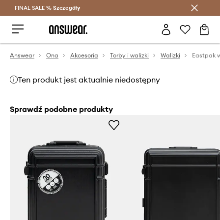
FINAL SALE %
Szczegóły
Oszczędzaj z Answear Club >
Answear
Ona
Akcesoria
Torby i walizki
Walizki
Ten produkt jest aktualnie niedostępny
Sprawdź podobne produkty