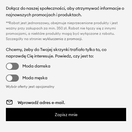
Dołącz do naszej społeczności, aby otrzymywać informacje o
najnowszych promocjach i produktach.
**Rabat jest jednorazowy, obejmuje nieprzecenione produkty i jest
ważny przy zakupach za min. 350 zł. Rabat nie łączy się z innymi
promocjami, a niektóre produkty mogą być wyłączone z rabatu.
Szczegóły na stronie:
wykluczenia z promocji
.
Chcemy, żeby do Twojej skrzynki trafiało tylko to, co
naprawdę Cię interesuje. Powiedz, czy jest to:
Moda damska
Moda męska
Wybór oferty jest opcjonalny
Zapisz mnie