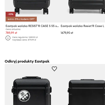
-10%
extra -5% z kodem: OFF*
Eastpak walizka RESIST'R CASE S 55 x 35 x 23
Cena aktualna:
789,99 zł
1679,90 zł
Cena regularna:
1289,90 zł
Najniższa cena:
879,99 zł
Odkryj produkty Eastpak