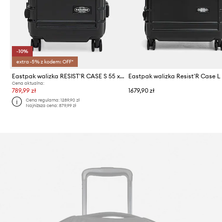
-10%
extra -5% z kodem: OFF*
Eastpak walizka RESIST'R CASE S 55 x 35 x 23
Cena aktualna:
789,99 zł
1679,90 zł
Cena regularna:
1289,90 zł
Najniższa cena:
879,99 zł