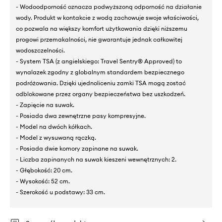
- Wodoodporność oznacza podwyższoną odporność na działanie
wody. Produkt w kontakcie z wodą zachowuje swoje właściwości,
co pozwala na większy komfort użytkowania dzięki niższemu
progowi przemakalności, nie gwarantuje jednak całkowitej
wodoszczelności.
- System TSA (z angielskiego: Travel Sentry® Approved) to
wynalazek zgodny z globalnym standardem bezpiecznego
podróżowania. Dzięki ujednoliceniu zamki TSA mogą zostać
odblokowane przez organy bezpieczeństwa bez uszkodzeń.
- Zapięcie na suwak.
- Posiada dwa zewnętrzne pasy kompresyjne.
- Model na dwóch kółkach.
- Model z wysuwaną rączką.
- Posiada dwie komory zapinane na suwak.
- Liczba zapinanych na suwak kieszeni wewnętrznych: 2.
- Głębokość: 20 cm.
- Wysokość: 52 cm.
- Szerokość u podstawy: 33 cm.