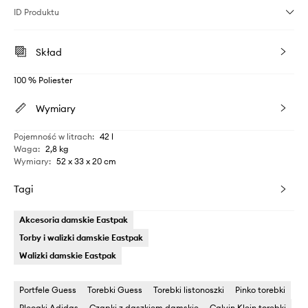
ID Produktu
Skład
100 % Poliester
Wymiary
Pojemność w litrach
:
42 l
Waga
:
2,8 kg
Wymiary
:
52 x 33 x 20 cm
Tagi
Akcesoria damskie Eastpak
Torby i walizki damskie Eastpak
Walizki damskie Eastpak
Portfele Guess
Torebki Guess
Torebki listonoszki
Pinko torebki
Plecaki Adidas
Czapki z daszkiem damskie
Calvin Klein torebki