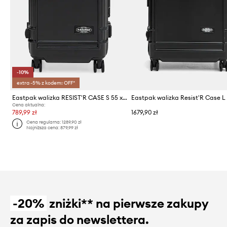
-10%
extra -5% z kodem: OFF*
Eastpak walizka RESIST'R CASE S 55 x 35 x 23
Cena aktualna:
789,99 zł
1679,90 zł
Cena regularna:
1289,90 zł
Najniższa cena:
879,99 zł
-20%
zniżki** na pierwsze zakupy
za zapis do newslettera.