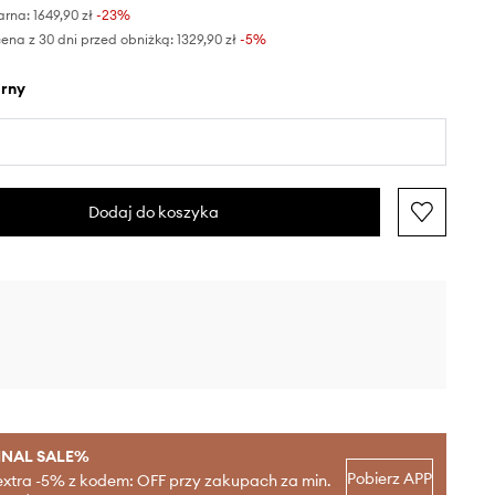
arna:
1649,90 zł
-23%
ena z 30 dni przed obniżką:
1329,90 zł
 -5%
arny
Dodaj do koszyka
INAL SALE%
Pobierz APP
extra -5% z kodem: OFF przy zakupach za min.