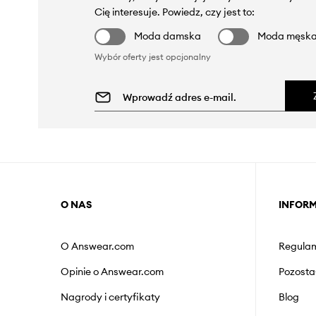
Cię interesuje. Powiedz, czy jest to:
Moda damska
Moda męsk
Wybór oferty jest opcjonalny
O NAS
INFOR
O Answear.com
Regulam
Opinie o Answear.com
Pozosta
Nagrody i certyfikaty
Blog