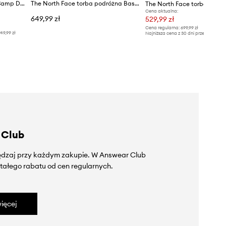
The North Face torba Base Camp Duffel 132L
The North Face torba podróżna Base Camp Duffel - S
Cena aktualna:
649,99 zł
529,99 zł
Cena regularna:
699,99 zł
49,99 zł
Najniższa cena z 30 dni przed obniżką
 Club
zędzaj przy każdym zakupie. W Answear Club
tałego rabatu od cen regularnych.
ięcej