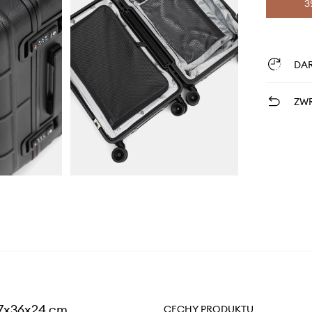
3
DA
ZWR
57x36x24 cm
CECHY PRODUKTU