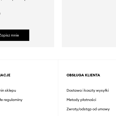
a
Zapisz mnie
MACJE
OBSŁUGA KLIENTA
in sklepu
Dostawa i koszty wysyłki
łe regulaminy
Metody płatności
Zwroty/odstąp od umowy