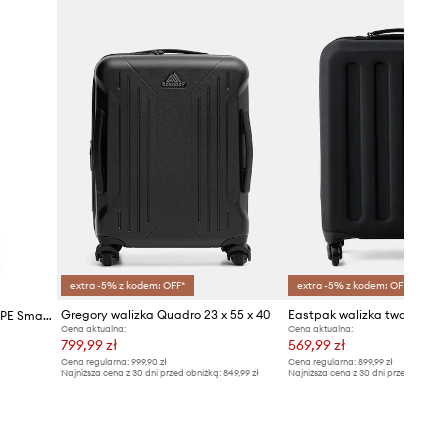
extra -5% z kodem: OFF*
extra -5% z kodem: OFF*
Gregory walizka Quadro 23 x 55 x 40
Crash Baggage walizka STRIPE Small size 55x40x22 cm
Cena aktualna:
Cena aktualna:
799,99 zł
569,99 zł
Cena regularna:
999,90 zł
Cena regularna:
899,99 zł
Najniższa cena z 30 dni przed obniżką:
849,99 zł
Najniższa cena z 30 dni przed obniżką