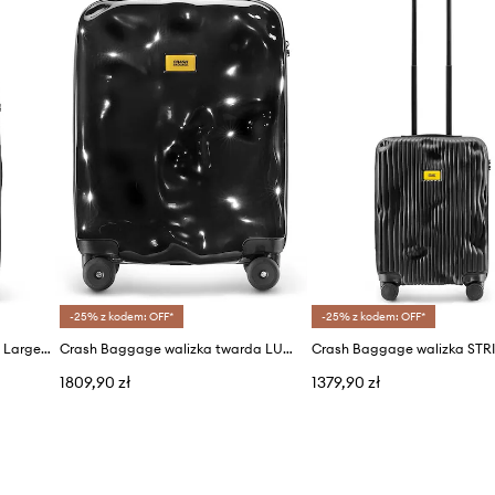
ID Produktu
-25% z kodem: OFF*
-25% z kodem: OFF*
Crash Baggage walizka ICON Large size 79x50x30 cm
Crash Baggage walizka twarda LUNAR Small size 55x40x22 cm
1809,90 zł
1379,90 zł