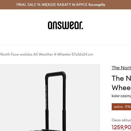
szczędzaj z Answear Club >
FINAL SALE % WIĘKSZE RABATY W APPCE
Dostawa nawet w 24h >
Szczegóły
News
 North Face walizka All Weather 4-Wheeler 57x36x24 cm
The Nort
The N
Wheel
kolor czar
extra -5%
Cena aktua
1259,90