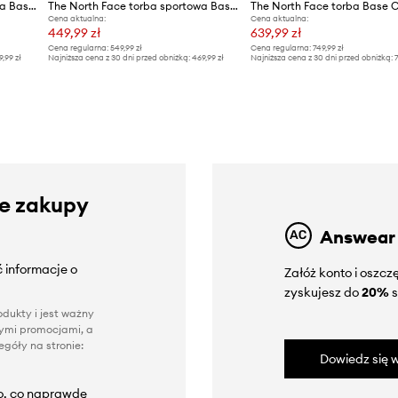
The North Face torba sportowa Base Camp Duffel
The North Face torba sportowa Base Camp Duffel
Cena aktualna:
Cena aktualna:
449,99 zł
639,99 zł
Cena regularna:
549,99 zł
Cena regularna:
749,99 zł
9,99 zł
Najniższa cena z 30 dni przed obniżką:
469,99 zł
Najniższa cena z 30 dni przed obniżką:
7
ze zakupy
Answear
 informacje o
Załóż konto i oszc
zyskujesz do
20%
s
dukty i jest ważny
nnymi promocjami, a
góły na stronie:
Dowiedz się w
to, co naprawdę