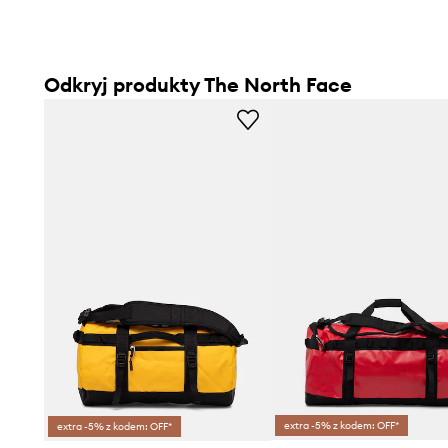
Odkryj produkty The North Face
extra -5% z kodem: OFF*
extra -5% z kodem: OFF*