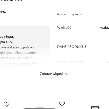
onu.
Rodzaj zapięcia
Wielkość
mała,
cyklingu.
wym TSA.
DANE PRODUKTU
to wynalazek zgodny z
ki ujednoliceniu zamki
stwa bez uszkodzeń.
Kod producenta
N
 z taśmami spinającymi.
e na suwak.
Zobacz więcej
Kolor
Marka
 kurzem.
Producent