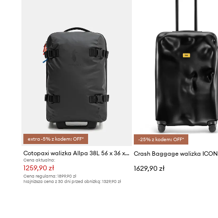
- Pojemność: 24 l.
extra -5% z kodem: OFF*
-25% z kodem: OFF*
Cotopaxi walizka Allpa 38L 56 x 36 x 30
Cena aktualna:
1259,90 zł
1629,90 zł
Cena regularna:
1899,90 zł
Najniższa cena z 30 dni przed obniżką:
1329,90 zł