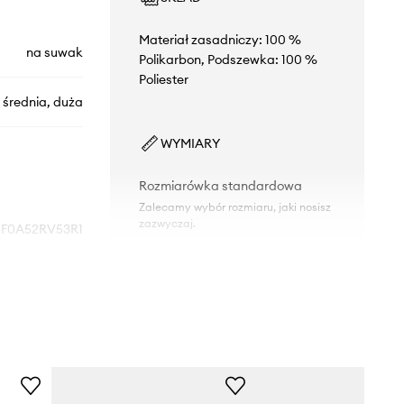
Materiał zasadniczy: 100 %
na suwak
Polikarbon, Podszewka: 100 %
Poliester
 średnia, duża
WYMIARY
Rozmiarówka standardowa
Zalecamy wybór rozmiaru, jaki nosisz
zazwyczaj.
F0A52RV53R1
czarny
DANE TECHNICZNE
The North Face
Kółka i rączki
:
podwójne kółka
obrotowe, rączka teleskopowa 2-
stopniowa