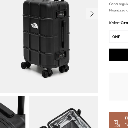
Cena regul
Najniższa c
Kolor:
cz
ONE
F
*