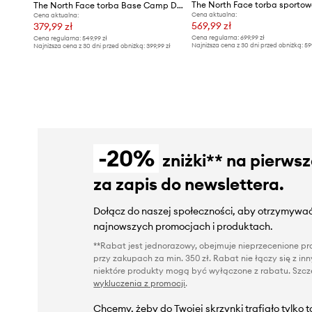
The North Face torba Base Camp Duffel 31L
Cena aktualna:
Cena aktualna:
569,99 zł
379,99 zł
Cena regularna:
699,99 zł
Cena regularna:
549,99 zł
Najniższa cena z 30 dni przed obniżką:
59
Najniższa cena z 30 dni przed obniżką:
399,99 zł
-20%
zniżki** na pierws
za zapis do newslettera.
Dołącz do naszej społeczności, aby otrzymywać
najnowszych promocjach i produktach.
**Rabat jest jednorazowy, obejmuje nieprzecenione pro
przy zakupach za min. 350 zł. Rabat nie łączy się z i
niektóre produkty mogą być wyłączone z rabatu. Szcze
wykluczenia z promocji
.
Chcemy, żeby do Twojej skrzynki trafiało tylko 