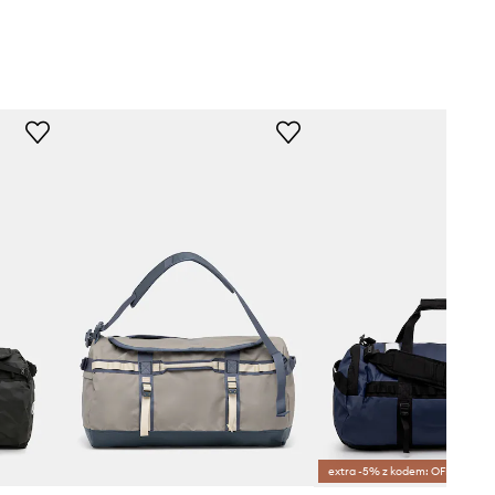
extra -5% z kodem: OFF*