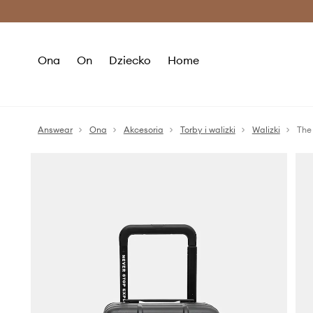
Premium Fashion Benefits >
O
Ona
On
Dziecko
Home
Answear
Ona
Akcesoria
Torby i walizki
Walizki
The