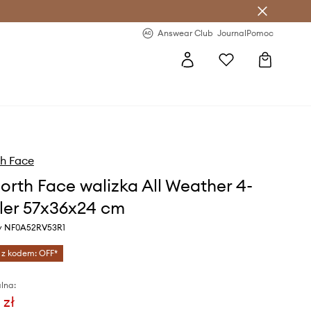
letter >
Regularne nowości >
Answear Club
Journal
Pomoc
h Face
orth Face walizka All Weather 4-
er 57x36x24 cm
ny NF0A52RV53R1
 z kodem: OFF*
lna:
 zł