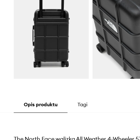
Opis produktu
Tagi
The North Face walizka All Weather 4-Wheeler 