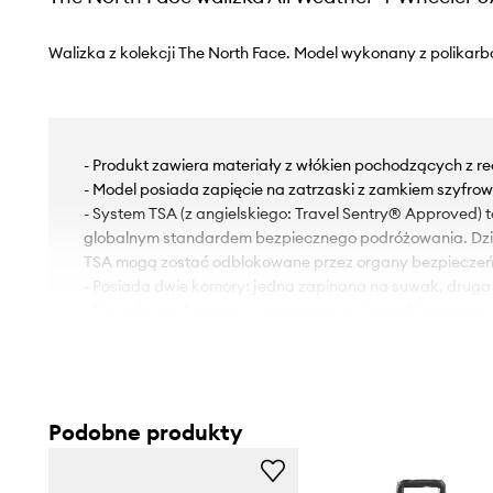
Walizka z kolekcji The North Face. Model wykonany z polikarb
- Produkt zawiera materiały z włókien pochodzących z re
- Model posiada zapięcie na zatrzaski z zamkiem szyfro
- System TSA (z angielskiego: Travel Sentry® Approved) 
globalnym standardem bezpiecznego podróżowania. Dzię
TSA mogą zostać odblokowane przez organy bezpieczeń
- Posiada dwie komory: jedna zapinana na suwak, druga
- Posiada trzy kieszenie wewnętrzne z siateczki zapinan
- Posiada 2-stopniową teleskopową rączkę.
- Górne i boczne uchwyty.
- Cztery podwójne, obrotowe kółka.
- Dołączony tekstylny worek zabezpiecza produkt przed
Podobne produkty
- Głębokość: 24 cm.
- Wysokość: 57 cm.
- Szerokość u podstawy: 36 cm.