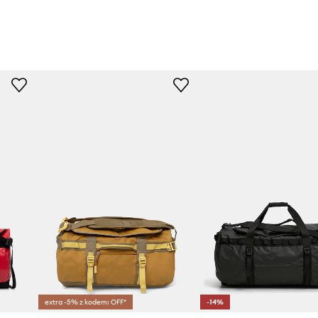
extra -5% z kodem: OFF*
-14%