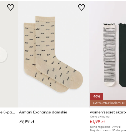
-10%
extra -5% z kodem: OFF*
Calvin Klein skarpety damskie 3-pack
Armani Exchange damskie
Cena aktualna:
79,99 zł
51,99 zł
Cena regularna:
79,99 zł
Najniższa cena z 30 dni przed obniżką