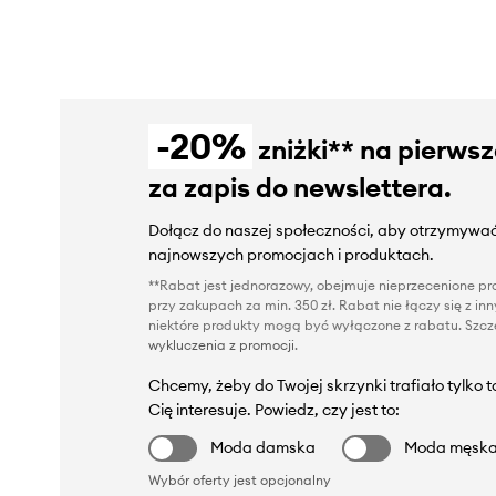
-20%
zniżki** na pierws
za zapis do newslettera.
Dołącz do naszej społeczności, aby otrzymywać
najnowszych promocjach i produktach.
**Rabat jest jednorazowy, obejmuje nieprzecenione pro
przy zakupach za min. 350 zł. Rabat nie łączy się z i
niektóre produkty mogą być wyłączone z rabatu. Szcze
wykluczenia z promocji
.
Chcemy, żeby do Twojej skrzynki trafiało tylko 
Cię interesuje. Powiedz, czy jest to:
Moda damska
Moda męsk
Wybór oferty jest opcjonalny