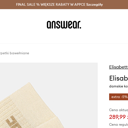
szczędzaj z Answear Club >
FINAL SALE % WIĘKSZE RABATY W APPCE
Dostawa nawet w 24h >
Szczegóły
News
arpetki bawełniane
Elisabet
Elisa
damskie ko
extra -5%
Cena aktua
289,99 
Cena regul