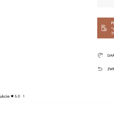
F
*
3
DA
ZWR
ukcie
5.0
1