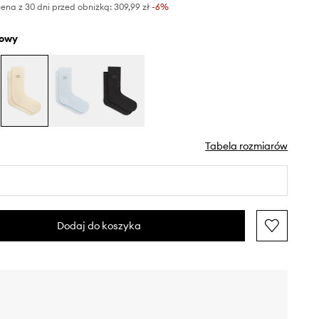
ena z 30 dni przed obniżką:
309,99 zł
 -6%
żowy
Tabela rozmiarów
Dodaj do koszyka