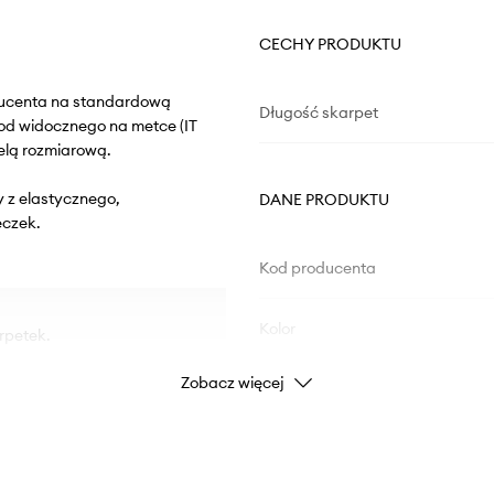
CECHY PRODUKTU
oducenta na standardową
Długość skarpet
od widocznego na metce (IT
elą rozmiarową.
y z elastycznego,
DANE PRODUKTU
eczek.
Kod producenta
Kolor
rpetek.
Zobacz więcej
zwykle elastyczny i
Marka
Eli
Producent