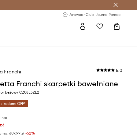
letter >
Regularne nowości >
Answear Club
Journal
Pomoc
5.0
ta Franchi
betta Franchi skarpetki bawełniane
lor beżowy CZ08L52E2
 z kodem: OFF*
lna:
zł
arna:
609,99 zł
-52%