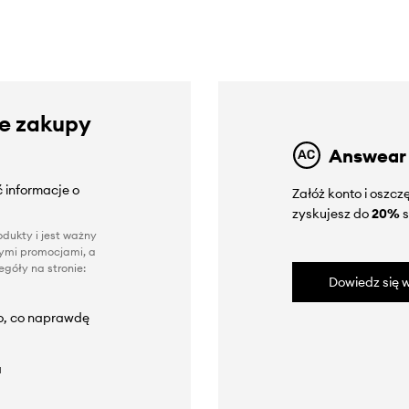
ze zakupy
Answear
 informacje o
Załóż konto i oszc
zyskujesz do
20%
s
dukty i jest ważny
nnymi promocjami, a
góły na stronie:
Dowiedz się w
to, co naprawdę
a