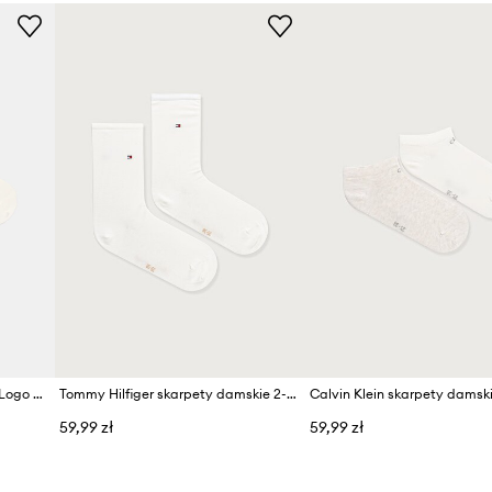
ID Produktu
BOSS skarpetki 2-pack 2P SH Logo CC W
Tommy Hilfiger skarpety damskie 2-pack
59,99 zł
59,99 zł