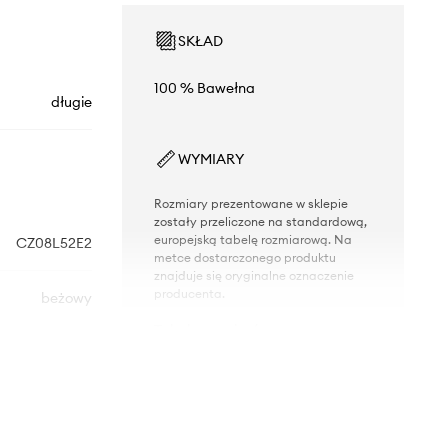
SKŁAD
100 % Bawełna
długie
WYMIARY
Rozmiary prezentowane w sklepie
zostały przeliczone na standardową,
europejską tabelę rozmiarową. Na
CZ08L52E2
metce dostarczonego produktu
znajduje się oryginalne oznaczenie
producenta.
beżowy
Tabela rozmiarów
sabetta Franchi