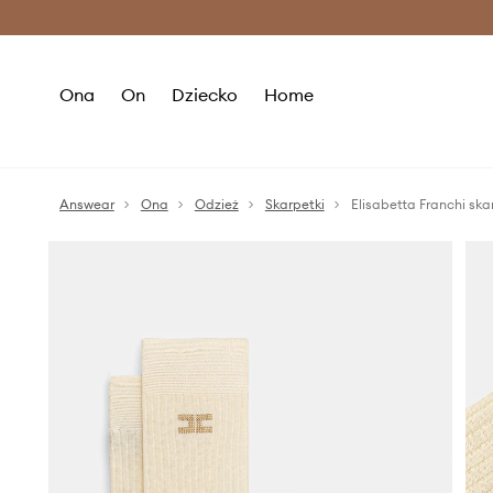
Premium Fashion Benefits >
O
Ona
On
Dziecko
Home
Answear
Ona
Odzież
Skarpetki
Elisabetta Franchi sk