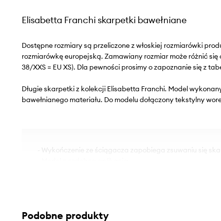
Elisabetta Franchi skarpetki bawełniane
Dostępne rozmiary są przeliczone z włoskiej rozmiarówki pr
rozmiarówkę europejską. Zamawiany rozmiar może różnić się 
38/XXS = EU XS). Dla pewności prosimy o zapoznanie się z tab
Długie skarpetki z kolekcji Elisabetta Franchi. Model wykonan
bawełnianego materiału. Do modelu dołączony tekstylny wor
- Wykończenie ze ściągacza zapobiega zsuwaniu się ska
- Model z ozdobną aplikacją.
- Prążkowana struktura materiału sprawia, że jest on nie
doskonale przylega do ciała.
Podobne produkty