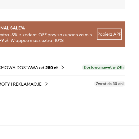
INAL SALE%
Pobierz APP
extra -5% z kodem: OFF przy zakupach za min.
99 zł. W appce masz extra -10%!
RMOWA DOSTAWA od
280 zł
Dostawa nawet w 24h
OTY I REKLAMACJE
Zwrot do 30 dni