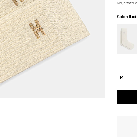
Najniższa c
Kolor:
be
M