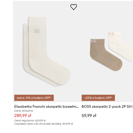
extra -5% z kodem: OFF*
-25% z kodem: OFF*
Elisabetta Franchi skarpetki bawełniane
Cena aktualna:
289,99 zł
59,99 zł
Cena regularna:
609,99 zł
Najniższa cena z 30 dni przed obniżką:
309,99 zł