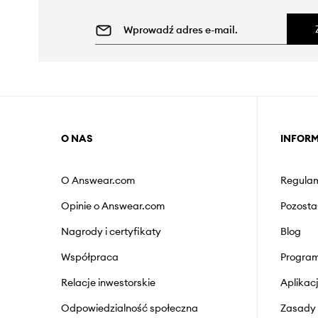
O NAS
INFOR
O Answear.com
Regulam
Opinie o Answear.com
Pozosta
Nagrody i certyfikaty
Blog
Współpraca
Program
Relacje inwestorskie
Aplika
Odpowiedzialność społeczna
Zasady 