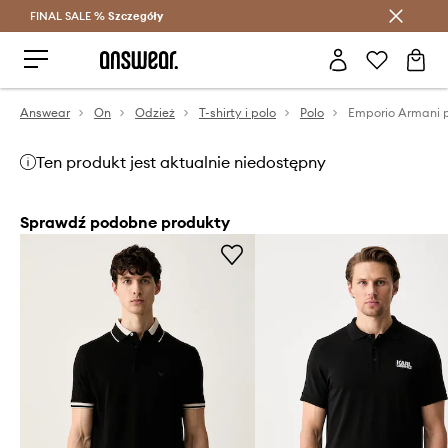
FINAL SALE %
Szczegóły
Oszczędzaj z Answear Club >
Answear
On
Odzież
T-shirty i polo
Polo
Emporio Armani 
Ten produkt jest aktualnie niedostępny
Sprawdź podobne produkty