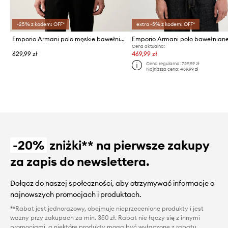
-25% z kodem: OFF*
extra -5% z kodem: OFF*
Emporio Armani polo męskie bawełniane
Emporio Armani polo bawełnian
Cena aktualna:
629,99 zł
469,99 zł
Cena regularna:
729,99 zł
Najniższa cena:
489,99 zł
-20%
zniżki** na pierwsze zakupy
za zapis do newslettera.
Dołącz do naszej społeczności, aby otrzymywać informacje o
najnowszych promocjach i produktach.
**Rabat jest jednorazowy, obejmuje nieprzecenione produkty i jest
ważny przy zakupach za min. 350 zł. Rabat nie łączy się z innymi
promocjami, a niektóre produkty mogą być wyłączone z rabatu.