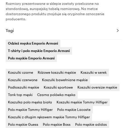
Rozmiary prezentowane w sklepie zostały przeliczone na
standardową, europejską tabelę rozmiarową. Na metce
dostarczonego produktu znajduje się oryginalne oznaczenie
producenta.
Tagi
Odzież męska Emporio Armani
T-shirty i polo męskie Emporio Armani
Polo męskie Emporio Armani
Koszulki czarne
Różowe koszulki męskie
Koszulki w serek
Koszulki czerwone
Koszulki bawełniane męskie
Podkoszulki męskie
Koszulki sportowe
Koszulki oversize męskie
Tank top męski
Czarna polówka męska
Koszulka polo męska biała
Koszulki męskie Tommy Hilfiger
Polo męskie Tommy Hilfiger
Polo męskie Lacoste
Koszulki z długim rękawem męskie Tommy Hilfiger
Polo męskie Guess
Polo męskie Boss
Polo męskie adidas