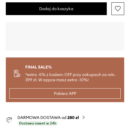
Dodaj do koszyka
FINAL SALE%
*extra -5% z kodem: OFF przy zakupach za min.
399 zł. W appce masz extra -10%!
Pobierz APP
DARMOWA DOSTAWA od
280 zł
Dostawa nawet w 24h