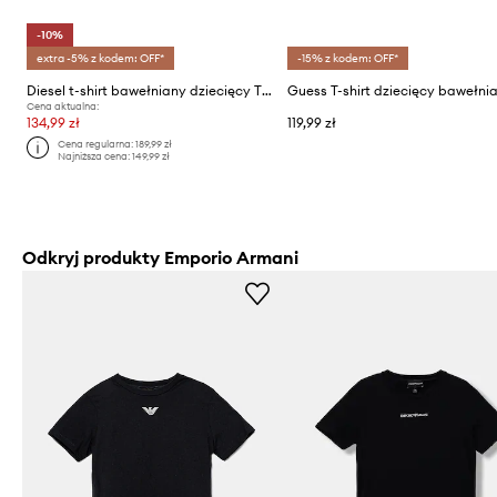
-10%
extra -5% z kodem: OFF*
-15% z kodem: OFF*
Diesel t-shirt bawełniany dziecięcy TPATCH OVER T-SHIRT
Guess T-shirt dziecięcy bawełni
Cena aktualna:
134,99 zł
119,99 zł
Cena regularna:
189,99 zł
Najniższa cena:
149,99 zł
Odkryj produkty Emporio Armani