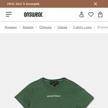
FINAL SALE %
Szczegóły
Oszczędzaj z Answear Club >
Answear
Dziecko
Chłopiec
Odzież
T-shirty i polo