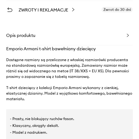
ZWROTY I REKLAMACJE
Zwrot do 30 dni
Opis produktu
Emporio Armani t-shirt bawełniany dziecięcy
Dostępne rozmiary są przeliczone z włoskiej rozmiarówki producenta
na standardową rozmiarówkę europejską. Zamawiany rozmiar może
różnić się od widocznego na metce (IT 38/XXS = EU XS). Dla pewności
prosimy o zapoznanie się z tabelą rozmiarową.
T-shirt dziecięcy z kolekcji Emporio Armani wykonany z cienkiej,
elastycznej dzianiny. Model z wyjątkowo komfortowego, bawełnianego
materiału.
- Prosty, nie blokujący ruchów fason.
- Klasyczny, okrągły dekolt.
- Model z nadrukiem.