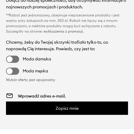
Dołącz do naszej społeczności, aby otrzymywać informacje o
najnowszych promocjach i produktach.
**Rabat jest jednorazowy, obejmuje nieprzecenione produkty i jest
ważny przy zakupach za min. 350 zł. Rabat nie łączy się z innymi
promocjami, a niektóre produkty mogą być wyłączone z rabatu.
Szczegóły na stronie:
wykluczenia z promocji
.
Chcemy, żeby do Twojej skrzynki trafiało tylko to, co
naprawdę Cię interesuje. Powiedz, czy jest to:
Moda damska
Moda męska
Wybór oferty jest opcjonalny
Zapisz mnie