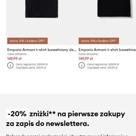
extra -5% z kodem: OFF*
extra -5% z kodem: OFF*
Emporio Armani t-shirt bawełniany dziecięcy
Cena aktualna:
Cena aktualna:
149,99 zł
149,99 zł
Cena regularna:
259,99 zł
Cena regularna:
259,99 zł
Najniższa cena:
159,99 zł
Najniższa cena:
159,99 zł
-20%
zniżki** na pierwsze zakupy
za zapis do newslettera.