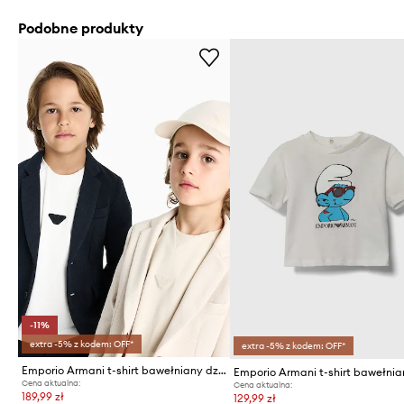
Podobne produkty
-11%
extra -5% z kodem: OFF*
extra -5% z kodem: OFF*
Emporio Armani t-shirt bawełniany dziecięcy
Cena aktualna:
Cena aktualna:
189,99 zł
129,99 zł