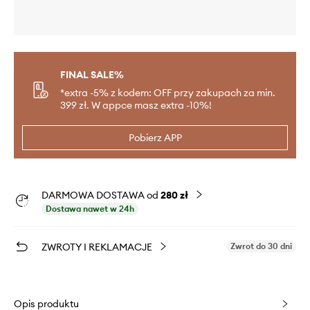
FINAL SALE%
*extra -5% z kodem: OFF przy zakupach za min.
399 zł. W appce masz extra -10%!
Pobierz APP
DARMOWA DOSTAWA od
280 zł
Dostawa nawet w 24h
ZWROTY I REKLAMACJE
Zwrot do 30 dni
Opis produktu