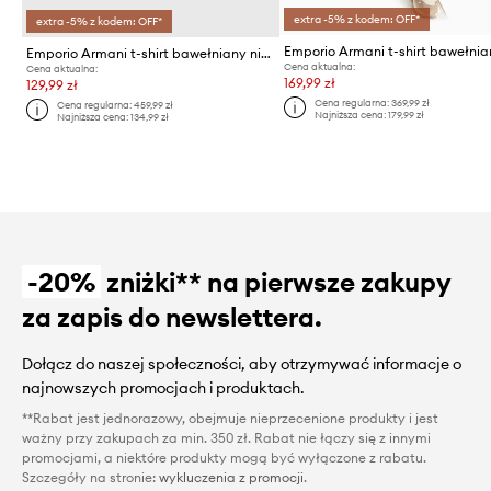
extra -5% z kodem: OFF*
extra -5% z kodem: OFF*
Emporio Armani t-shirt bawełni
Emporio Armani t-shirt bawełniany niemowlęcy x The Smurfs
Cena aktualna:
Cena aktualna:
169,99 zł
129,99 zł
Cena regularna:
369,99 zł
Cena regularna:
459,99 zł
Najniższa cena:
179,99 zł
Najniższa cena:
134,99 zł
-20%
zniżki** na pierwsze zakupy
za zapis do newslettera.
Dołącz do naszej społeczności, aby otrzymywać informacje o
najnowszych promocjach i produktach.
**Rabat jest jednorazowy, obejmuje nieprzecenione produkty i jest
ważny przy zakupach za min. 350 zł. Rabat nie łączy się z innymi
promocjami, a niektóre produkty mogą być wyłączone z rabatu.
Szczegóły na stronie:
wykluczenia z promocji
.