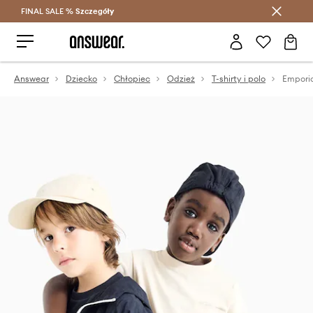
FINAL SALE %
Szczegóły
Oszczędzaj z Answear Club >
Answear
Dziecko
Chłopiec
Odzież
T-shirty i polo