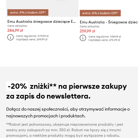
extra -5% z kodem: OFF*
extra -5% z kodem: OFF*
Emu Australia śniegowce dziecięce Eaglet Lo
Cena aktualna:
Cena aktualna:
284,99 zł
259,99 zł
Cena regularna:
479,99 zł
Cena regularna:
439,99 zł
Najniższa cena:
299,99 zł
Najniższa cena:
274,99 zł
-20%
zniżki** na pierwsze zakupy
za zapis do newslettera.
Dołącz do naszej społeczności, aby otrzymywać informacje o
najnowszych promocjach i produktach.
**Rabat jest jednorazowy, obejmuje nieprzecenione produkty i jest
ważny przy zakupach za min. 350 zł. Rabat nie łączy się z innymi
promocjami, a niektóre produkty mogą być wyłączone z rabatu.