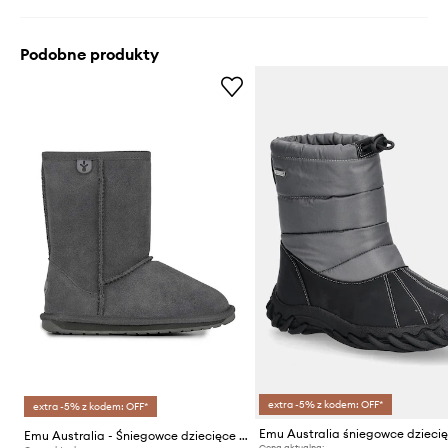
Podobne produkty
extra -5% z kodem: OFF*
extra -5% z kodem: OFF*
Emu Australia - Śniegowce dziecięce Wallaby Lo
Cena aktualna: