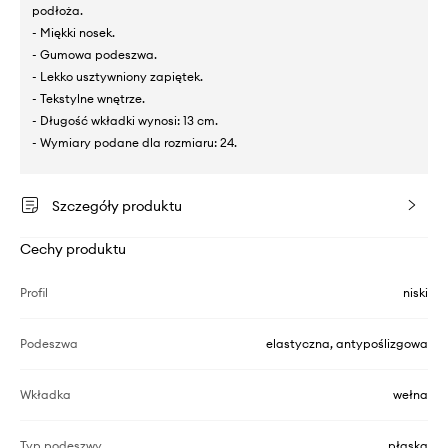
podłoża.
- Miękki nosek.
- Gumowa podeszwa.
- Lekko usztywniony zapiętek.
- Tekstylne wnętrze.
- Długość wkładki wynosi: 13 cm.
- Wymiary podane dla rozmiaru: 24.
Szczegóły produktu
Cechy produktu
Profil
niski
Podeszwa
elastyczna, antypoślizgowa
Wkładka
wełna
Typ podeszwy
płaska