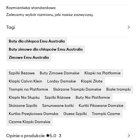
Rozmiarówka standardowa
Zalecamy wybór rozmiaru, jaki nosisz zazwyczaj.
Tagi
Buty dla chłopca Emu Australia
Buty zimowe dla chłopców Emu Australia
Zimowe Emu Australia
Szpilki Beżowe
Buty Zimowe Damskie
Klapki na Platformie
Klapki Calvin Klein
Lordsy Damskie
Klapki Złote
Trampki na Platformie
Skórzane Trampki Damskie
Białe trampki
Klapki Na Słupku
Szpilki Różowe
Buty Na Platformie
Skórzane Szpilki
Sznurowane botki
Kurtki Pikowane Damskie
Kurtka Przejściowa Damska
Guess Szpilki
Trampki Czarne
Czarne Klapki Damskie
Opinie o produkcie
5.0
3