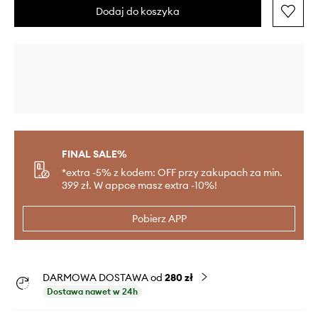
Dodaj do koszyka
FINAL SALE%
*extra -5% z kodem: OFF przy zakupach za min.
399 zł. W appce masz extra -10%!
Pobierz APP
DARMOWA DOSTAWA od
280 zł
Dostawa nawet w 24h