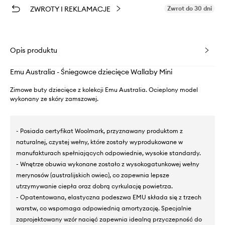
ZWROTY I REKLAMACJE
Zwrot do 30 dni
Opis produktu
Emu Australia - Śniegowce dziecięce Wallaby Mini
Zimowe buty dziecięce z kolekcji Emu Australia. Ocieplony model
wykonany ze skóry zamszowej.
- Posiada certyfikat Woolmark, przyznawany produktom z
naturalnej, czystej wełny, które zostały wyprodukowane w
manufakturach spełniających odpowiednie, wysokie standardy.
- Wnętrze obuwia wykonane zostało z wysokogatunkowej wełny
merynosów (australijskich owiec), co zapewnia lepsze
utrzymywanie ciepła oraz dobrą cyrkulację powietrza.
- Opatentowana, elastyczna podeszwa EMU składa się z trzech
warstw, co wspomaga odpowiednią amortyzację. Specjalnie
zaprojektowany wzór nacięć zapewnia idealną przyczepność do