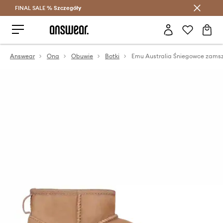
FINAL SALE %
Szczegóły
Oszczędzaj z Answear Club >
Answear
Ona
Obuwie
Botki