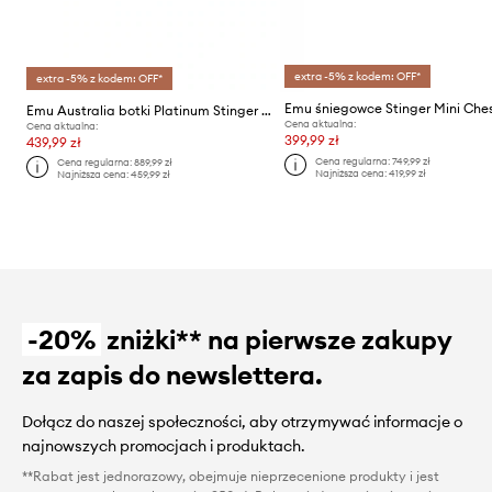
extra -5% z kodem: OFF*
extra -5% z kodem: OFF*
Emu śniegowce Stinger Mini Che
Emu Australia botki Platinum Stinger Slim
Cena aktualna:
Cena aktualna:
399,99 zł
439,99 zł
Cena regularna:
749,99 zł
Cena regularna:
889,99 zł
Najniższa cena:
419,99 zł
Najniższa cena:
459,99 zł
-20%
zniżki** na pierwsze zakupy
za zapis do newslettera.
Dołącz do naszej społeczności, aby otrzymywać informacje o
najnowszych promocjach i produktach.
**Rabat jest jednorazowy, obejmuje nieprzecenione produkty i jest