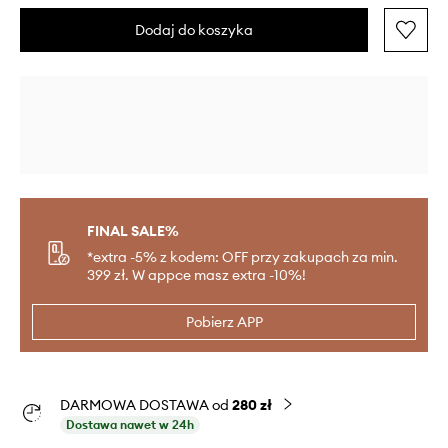
Dodaj do koszyka
FINAL SALE%
*extra -5% z kodem: OFF przy zakupach za min.
399 zł. W appce masz extra -10%!
Pobierz APP
DARMOWA DOSTAWA od
280 zł
Dostawa nawet w 24h