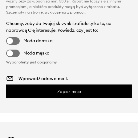
ważny przy zakupach za min. 350 zł. Rabat nie łączy się z innymi
promocjami, a niektóre produkty mogą być wyłączone z rabatu.
Szczegóły na stronie:
wykluczenia z promocji
.
Chcemy, żeby do Twojej skrzynki trafiało tylko to, co
naprawdę Cię interesuje. Powiedz, czy jest to:
Moda damska
Moda męska
Wybór oferty jest opcjonalny
Zapisz mnie