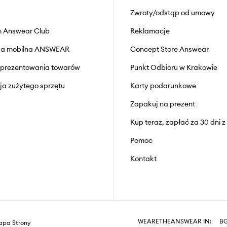
Zwroty/odstąp od umowy
 Answear Club
Reklamacje
cja mobilna ANSWEAR
Concept Store Answear
prezentowania towarów
Punkt Odbioru w Krakowie
cja zużytego sprzętu
Karty podarunkowe
Zapakuj na prezent
Kup teraz, zapłać za 30 dni 
Pomoc
Kontakt
WEARETHEANSWEAR IN:
B
pa Strony