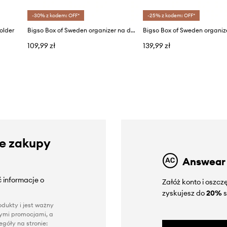
-30% z kodem: OFF*
-25% z kodem: OFF*
older
Bigso Box of Sweden organizer na dokumenty Haken (2-pack)
109,99 zł
139,99 zł
ze zakupy
Answear
 informacje o
Załóż konto i oszc
zyskujesz do
20%
s
dukty i jest ważny
nnymi promocjami, a
góły na stronie: