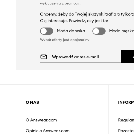
wykluczenia z promocji
.
Chcemy, żeby do Twojej skrzynki trafiało tylko 
Cię interesuje. Powiedz, czy jest to:
Moda damska
Moda męsk
Wybór oferty jest opcjonalny
O NAS
INFOR
O Answear.com
Regulam
Opinie o Answear.com
Pozosta