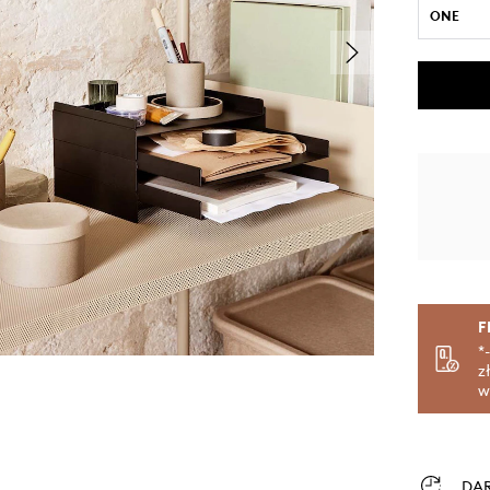
ONE
F
*
z
w
DA