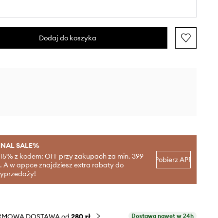
Dodaj do koszyka
INAL SALE%
-15% z kodem: OFF przy zakupach za min. 399
Pobierz APP
ł. A w appce znajdziesz extra rabaty do
yprzedaży!
RMOWA DOSTAWA od
280 zł
Dostawa nawet w 24h