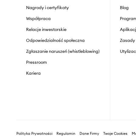
Nagrody i certyfikaty
Blog
Współpraca
Program
Relacje inwestorskie
Aplika
Odpowiedzialność społeczna
Zasady 
Zgłaszanie naruszeń (whistleblowing)
Utyliza
Pressroom
Kariera
Polityka Prywatności
Regulamin
Dane Firmy
Twoje Cookies
Ma