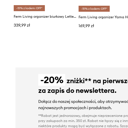
-15% z kodem: OFF*
-15% z kodem: OFF*
Ferm Living organizer biurkowy Letter Tray
Ferm Living organizer Yama H
339,99 zł
169,99 zł
-20%
zniżki** na pierws
za zapis do newslettera.
Dołącz do naszej społeczności, aby otrzymywać
najnowszych promocjach i produktach.
**Rabat jest jednorazowy, obejmuje nieprzecenione pro
przy zakupach za min. 350 zł. Rabat nie łączy się z i
niektóre produkty mogą być wyłączone z rabatu. Szcze