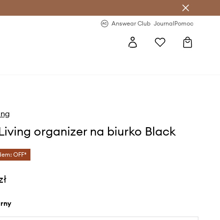
letter >
Regularne nowości >
Answear Club
Journal
Pomoc
ing
Living organizer na biurko Black
dem: OFF*
zł
arny