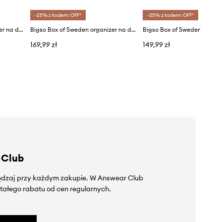
-25% z kodem: OFF*
-25% z kodem: OFF*
Bigso Box of Sweden organizer na dokumenty
Bigso Box of Sweden organizer na dokumenty Trey
169,99 zł
149,99 zł
 Club
zędzaj przy każdym zakupie. W Answear Club
tałego rabatu od cen regularnych.