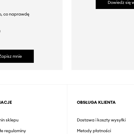
Dowiedz się w
to, co naprawdę
a
Zapisz mnie
MACJE
OBSŁUGA KLIENTA
in sklepu
Dostawa i koszty wysyłki
łe regulaminy
Metody płatności