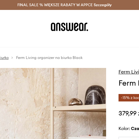
szczędzaj z Answear Club >
FINAL SALE % WIĘKSZE RABATY W APPCE
Dostawa nawet w 24h >
Szczegóły
News
iurko
Ferm Living organizer na biurko Black
Ferm Liv
Ferm 
-15% z ko
379,99 
Kolor:
cz