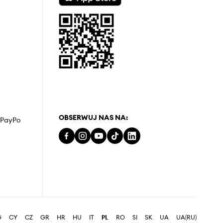
OBSERWUJ NAS NA:
z PayPo
G
CY
CZ
GR
HR
HU
IT
PL
RO
SI
SK
UA
UA(RU)