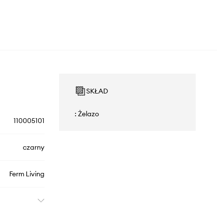
SKŁAD
: Żelazo
110005101
czarny
Ferm Living