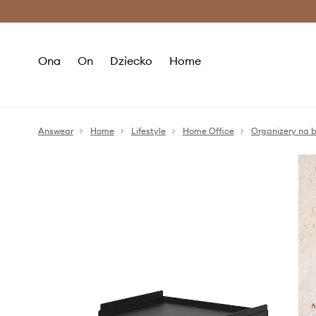
Premium Fashion Benefits >
O
Ona
On
Dziecko
Home
Answear
Home
Lifestyle
Home Office
Organizery na b