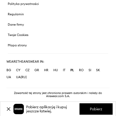
Polityka prywatności
Regulamin
Dane firmy
Twoje Cookies
Mapa strony
WEARETHEANSWEAR IN:
BG
CY
CZ
GR
HR
HU
IT
PL
RO
SI
SK
UA
UA(RU)
Zawartość tej strony jest chroniona prawem autorskim i należy do
Answear.com S.A.
Pobierz aplikację i kupuj
Pobierz
jeszcze łatwiej.