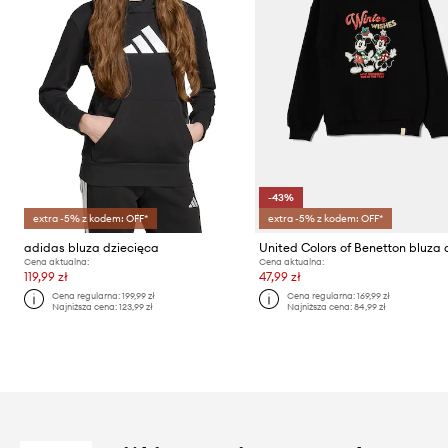
-43%
extra -5% z kodem: OFF*
extra -5% z kodem: OFF*
adidas bluza dziecięca
Cena aktualna:
Cena aktualna:
119,99 zł
47,99 zł
Cena regularna:
199,99 zł
Cena regularna:
169,99 zł
Najniższa cena:
123,99 zł
Najniższa cena:
84,99 zł