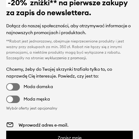
-20%
zniżki** na pierwsze zakupy
za zapis do newslettera.
Dołącz do naszej społeczności, aby otrzymywać informacje o
najnowszych promocjach i produktach.
**Rabat jest jednorazowy, obejmuje nieprzecenione produkty i jest
ważny przy zakupach za min. 350 zł. Rabat nie łączy się z innymi
promocjami, a niektóre produkty mogą być wyłączone z rabatu.
Szczegóły na stronie:
wykluczenia z promocji
.
Chcemy, żeby do Twojej skrzynki trafiało tylko to, co
naprawdę Cię interesuje. Powiedz, czy jest to:
Moda damska
Moda męska
Wybór oferty jest opcjonalny
Zapisz mnie