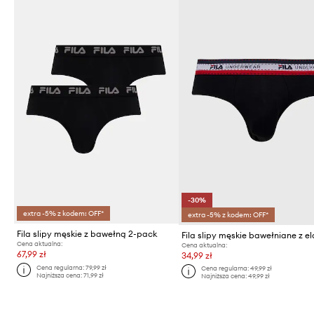
-30%
extra -5% z kodem: OFF*
extra -5% z kodem: OFF*
Fila slipy męskie z bawełną 2-pack
Cena aktualna:
Cena aktualna:
67,99 zł
34,99 zł
Cena regularna:
79,99 zł
Cena regularna:
49,99 zł
Najniższa cena:
71,99 zł
Najniższa cena:
49,99 zł