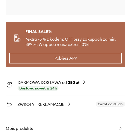
FINAL SALE%
*extra -5% z kodem: OFF przy zakupach za min.
399 zł. W appce masz extra -10%!
Pobierz APP
DARMOWA DOSTAWA od
280 zł
Dostawa nawet w 24h
ZWROTY I REKLAMACJE
Zwrot do 30 dni
Opis produktu