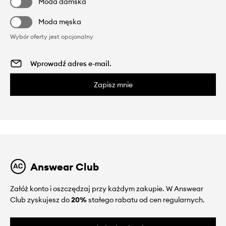
Moda damska
Moda męska
Wybór oferty jest opcjonalny
Zapisz mnie
Answear Club
Załóż konto i oszczędzaj przy każdym zakupie. W Answear
Club zyskujesz do
20%
stałego rabatu od cen regularnych.