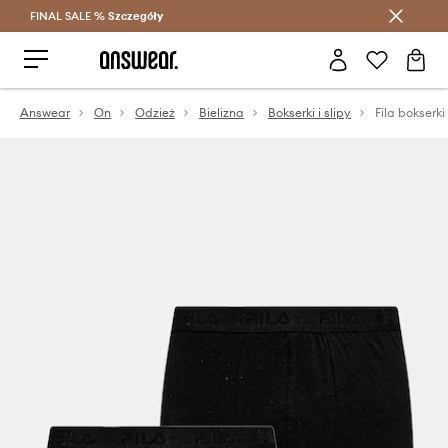
FINAL SALE %
Szczegóły
Oszczędzaj z Answear Club >
Answear
On
Odzież
Bielizna
Bokserki i slipy
Fila bokserk