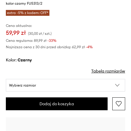
kolor czarny FU5313/2
extra -5% z kodem: OFF*
Cena aktualna:
59,99 zł
(30,00 zł / szt.)
Cena regularna:
89,99 zł
-33%
Najniższa cena z 30 dni przed obniżką:
62,99 zł
 -4%
Kolor:
czarny
Tabela rozmiarów
Wybierz rozmiar
Dodaj do koszyka