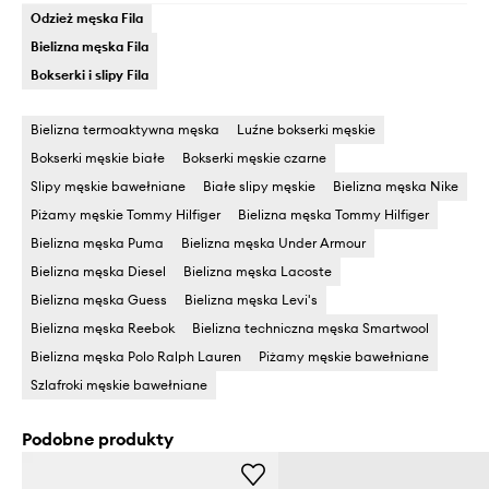
Odzież męska Fila
Bielizna męska Fila
Bokserki i slipy Fila
Bielizna termoaktywna męska
Luźne bokserki męskie
Bokserki męskie białe
Bokserki męskie czarne
Slipy męskie bawełniane
Białe slipy męskie
Bielizna męska Nike
Piżamy męskie Tommy Hilfiger
Bielizna męska Tommy Hilfiger
Bielizna męska Puma
Bielizna męska Under Armour
Bielizna męska Diesel
Bielizna męska Lacoste
Bielizna męska Guess
Bielizna męska Levi's
Bielizna męska Reebok
Bielizna techniczna męska Smartwool
Bielizna męska Polo Ralph Lauren
Piżamy męskie bawełniane
Szlafroki męskie bawełniane
Podobne produkty