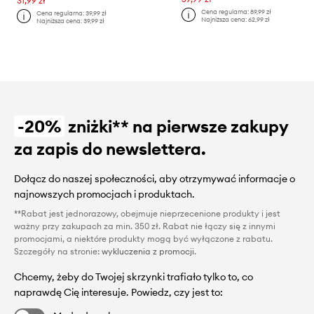
31,99 zł
Cena regularna:
89,99 zł
Cena regularna:
39,99 zł
Najniższa cena:
62,99 zł
Najniższa cena:
39,99 zł
-20%
zniżki** na pierwsze zakupy
za zapis do newslettera.
Dołącz do naszej społeczności, aby otrzymywać informacje o
najnowszych promocjach i produktach.
**Rabat jest jednorazowy, obejmuje nieprzecenione produkty i jest
ważny przy zakupach za min. 350 zł. Rabat nie łączy się z innymi
promocjami, a niektóre produkty mogą być wyłączone z rabatu.
Szczegóły na stronie:
wykluczenia z promocji
.
Chcemy, żeby do Twojej skrzynki trafiało tylko to, co
naprawdę Cię interesuje. Powiedz, czy jest to: