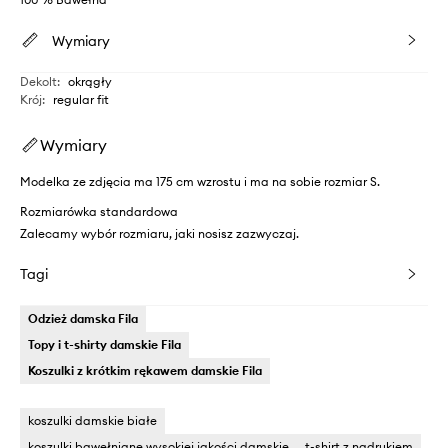
Wymiary
Dekolt
:
okrągły
Krój
:
regular fit
Wymiary
Modelka ze zdjęcia ma 175 cm wzrostu i ma na sobie rozmiar S.
Rozmiarówka standardowa
Zalecamy wybór rozmiaru, jaki nosisz zazwyczaj.
Tagi
Odzież damska Fila
Topy i t-shirty damskie Fila
Koszulki z krótkim rękawem damskie Fila
koszulki damskie białe
koszulki bawełniane wysokiej jakości damskie
t-shirt z nadrukiem