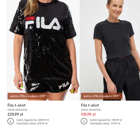
extra -5% z kodem: OFF*
extra -5% z kodem: OFF*
Fila t-shirt
Fila t-shirt
Cena aktualna:
Cena aktualna:
229,99 zł
109,99 zł
Cena regularna:
559,99 zł
Cena regularna:
189,99 zł
Najniższa cena:
219,99 zł
Najniższa cena:
119,99 zł