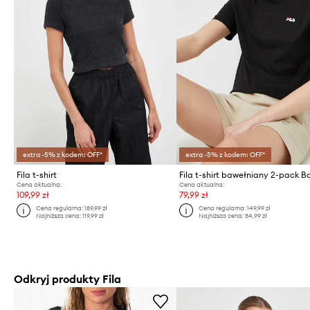
extra -5% z kodem: OFF*
extra -5% z kodem: OFF*
Fila t-shirt
Fila t-shirt bawełniany 2-pack Ba
Cena aktualna:
Cena aktualna:
109,99 zł
79,99 zł
Cena regularna:
189,99 zł
Cena regularna:
149,99 zł
Najniższa cena:
119,99 zł
Najniższa cena:
84,99 zł
Odkryj produkty Fila