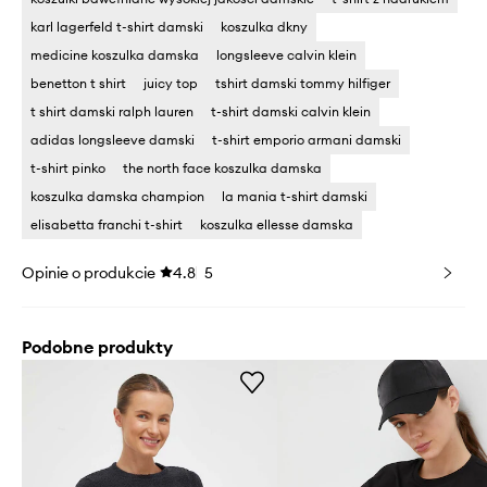
karl lagerfeld t-shirt damski
koszulka dkny
medicine koszulka damska
longsleeve calvin klein
benetton t shirt
juicy top
tshirt damski tommy hilfiger
t shirt damski ralph lauren
t-shirt damski calvin klein
adidas longsleeve damski
t-shirt emporio armani damski
t-shirt pinko
the north face koszulka damska
koszulka damska champion
la mania t-shirt damski
elisabetta franchi t-shirt
koszulka ellesse damska
Opinie o produkcie
4.8
5
Podobne produkty