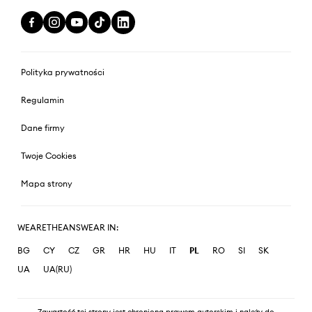
Polityka prywatności
Regulamin
Dane firmy
Twoje Cookies
Mapa strony
WEARETHEANSWEAR IN:
BG
CY
CZ
GR
HR
HU
IT
PL
RO
SI
SK
UA
UA(RU)
Zawartość tej strony jest chroniona prawem autorskim i należy do