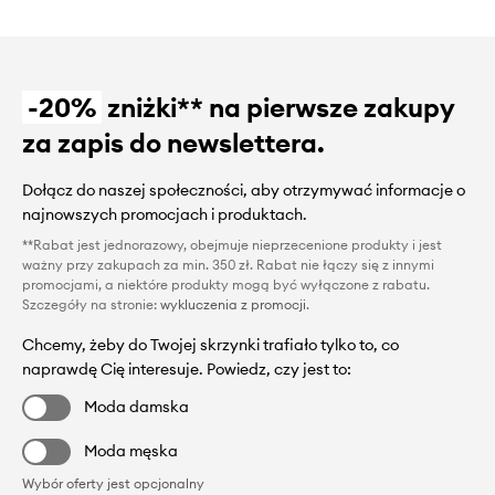
-20%
zniżki** na pierwsze zakupy
za zapis do newslettera.
Dołącz do naszej społeczności, aby otrzymywać informacje o
najnowszych promocjach i produktach.
**Rabat jest jednorazowy, obejmuje nieprzecenione produkty i jest
ważny przy zakupach za min. 350 zł. Rabat nie łączy się z innymi
promocjami, a niektóre produkty mogą być wyłączone z rabatu.
Szczegóły na stronie:
wykluczenia z promocji
.
Chcemy, żeby do Twojej skrzynki trafiało tylko to, co
naprawdę Cię interesuje. Powiedz, czy jest to:
Moda damska
Moda męska
Wybór oferty jest opcjonalny