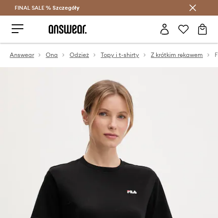
FINAL SALE %
Szczegóły
Oszczędzaj z Answear Club >
Answear
Ona
Odzież
Topy i t-shirty
Z krótkim rękawem
F