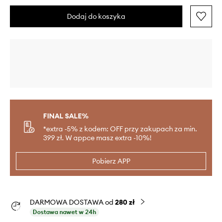
Dodaj do koszyka
FINAL SALE%
*extra -5% z kodem: OFF przy zakupach za min.
399 zł. W appce masz extra -10%!
Pobierz APP
DARMOWA DOSTAWA od
280 zł
Dostawa nawet w 24h