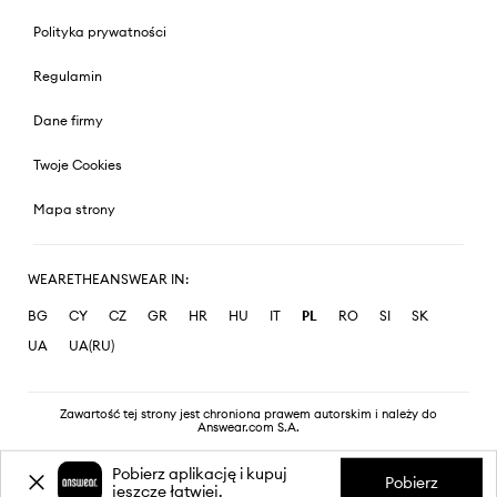
Polityka prywatności
Regulamin
Dane firmy
Twoje Cookies
Mapa strony
WEARETHEANSWEAR IN:
BG
CY
CZ
GR
HR
HU
IT
PL
RO
SI
SK
UA
UA(RU)
Zawartość tej strony jest chroniona prawem autorskim i należy do
Answear.com S.A.
Pobierz aplikację i kupuj
Pobierz
jeszcze łatwiej.