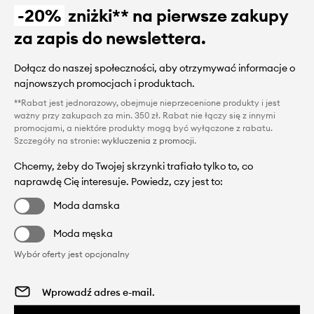
-20%
zniżki** na pierwsze zakupy
za zapis do newslettera.
Dołącz do naszej społeczności, aby otrzymywać informacje o
najnowszych promocjach i produktach.
**Rabat jest jednorazowy, obejmuje nieprzecenione produkty i jest
ważny przy zakupach za min. 350 zł. Rabat nie łączy się z innymi
promocjami, a niektóre produkty mogą być wyłączone z rabatu.
Szczegóły na stronie:
wykluczenia z promocji
.
Chcemy, żeby do Twojej skrzynki trafiało tylko to, co
naprawdę Cię interesuje. Powiedz, czy jest to:
Moda damska
Moda męska
Wybór oferty jest opcjonalny