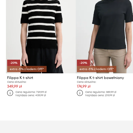
-20%
-20%
extra -5% z kodem: OFF*
extra -5% z kodem: OFF*
Filippa K t-shirt
Filippa K t-shirt bawełniany
Cena aktualna:
Cena aktualna:
349,99 zł
174,99 zł
Cena regularna:
729,99 zł
Cena regularna:
389,99 zł
Najniższa cena:
439,99 zł
Najniższa cena:
219,99 zł