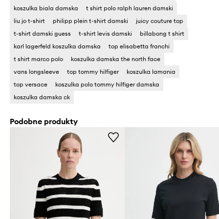
koszulka biala damska
t shirt polo ralph lauren damski
liu jo t-shirt
philipp plein t-shirt damski
juicy couture top
t-shirt damski guess
t-shirt levis damski
billabong t shirt
karl lagerfeld koszulka damska
top elisabetta franchi
t shirt marco polo
koszulka damska the north face
vans longsleeve
top tommy hilfiger
koszulka lamania
top versace
koszulka polo tommy hilfiger damska
koszulka damska ck
Podobne produkty