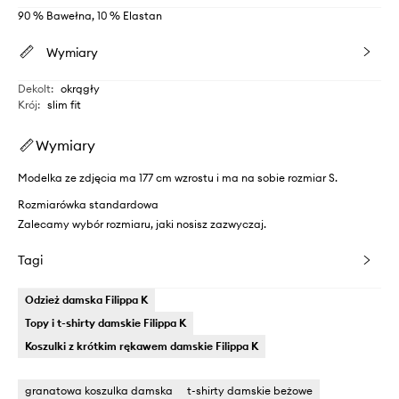
90 % Bawełna, 10 % Elastan
Wymiary
Dekolt
:
okrągły
Krój
:
slim fit
Wymiary
Modelka ze zdjęcia ma 177 cm wzrostu i ma na sobie rozmiar S.
Rozmiarówka standardowa
Zalecamy wybór rozmiaru, jaki nosisz zazwyczaj.
Tagi
Odzież damska Filippa K
Topy i t-shirty damskie Filippa K
Koszulki z krótkim rękawem damskie Filippa K
granatowa koszulka damska
t-shirty damskie beżowe