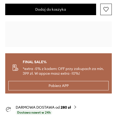
Dodaj do koszyka
FINAL SALE%
*extra -5% z kodem: OFF przy zakupach za min.
399 zł. W appce masz extra -10%!
Pobierz APP
DARMOWA DOSTAWA od
280 zł
Dostawa nawet w 24h