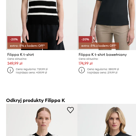
-20%
-20%
extra -5% z kodem: OFF*
extra -5% z kodem: OFF*
Filippa K t-shirt
Filippa K t-shirt bawełniany
Cena aktualna:
Cena aktualna:
349,99 zł
174,99 zł
Cena regularna:
729,99 zł
Cena regularna:
389,99 zł
Najniższa cena:
439,99 zł
Najniższa cena:
219,99 zł
Odkryj produkty Filippa K