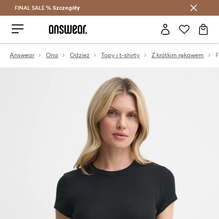
FINAL SALE %
Szczegóły
Oszczędzaj z Answear Club >
Answear
Ona
Odzież
Topy i t-shirty
Z krótkim rękawem
F