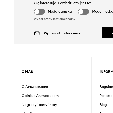
Cię interesuje. Powiedz, czy jest to:
Moda damska
Moda męsk
Wybór oferty jest opcjonalny
O NAS
INFOR
O Answear.com
Regulam
Opinie o Answear.com
Pozosta
Nagrody i certyfikaty
Blog