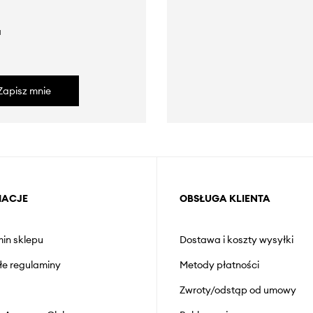
a
Zapisz mnie
MACJE
OBSŁUGA KLIENTA
in sklepu
Dostawa i koszty wysyłki
łe regulaminy
Metody płatności
Zwroty/odstąp od umowy