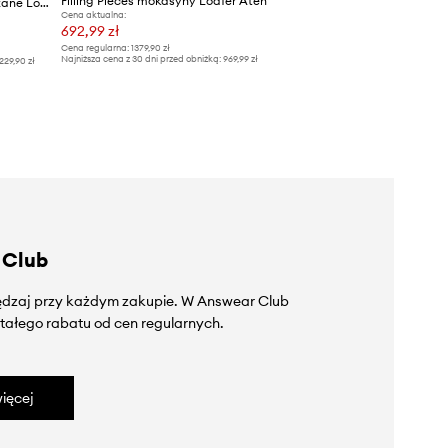
Filling Pieces mokasyny Loafer Aten
Filling Pieces mokasyny skórzane Loafer Gowtu
Cena aktualna:
692,99 zł
Cena regularna:
1379,90 zł
Najniższa cena z 30 dni przed obniżką:
969,99 zł
229,90 zł
 Club
zędzaj przy każdym zakupie. W Answear Club
tałego rabatu od cen regularnych.
ięcej