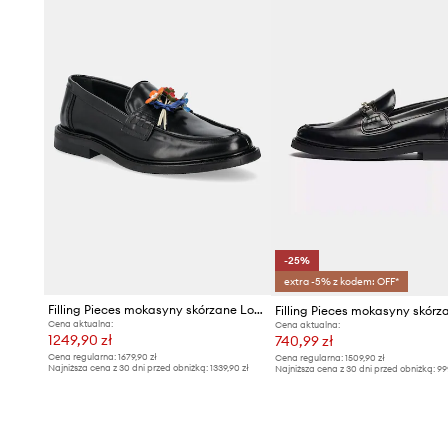
-25%
extra -5% z kodem: OFF*
Filling Pieces mokasyny skórzane Loafer Bouquet
Cena aktualna:
Cena aktualna:
1249,90 zł
740,99 zł
Cena regularna:
1679,90 zł
Cena regularna:
1509,90 zł
Najniższa cena z 30 dni przed obniżką:
1339,90 zł
Najniższa cena z 30 dni przed obniżką:
99