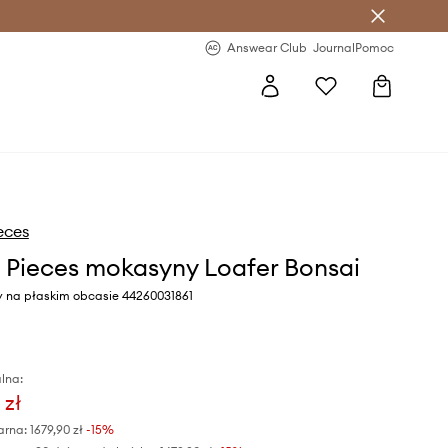
letter >
Regularne nowości >
Answear Club
Journal
Pomoc
ieces
ng Pieces mokasyny Loafer Bonsai
ny na płaskim obcasie 44260031861
lna:
 zł
arna:
1679,90 zł
-15%