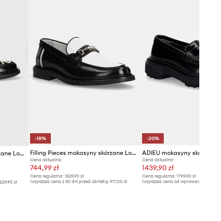
-18%
-20%
Filling Pieces mokasyny skórzane Loafer Polido
ADIEU mokasyny skórzane 
Filling Pieces mokasyny skórzane Loafer Gowtu
Cena aktualna:
Cena aktualna:
744,99 zł
1439,90 zł
Cena regularna:
1529,90 zł
Cena regularna:
1799,90 zł
Najniższa cena z 30 dni przed obniżką:
917,00 zł
Najniższa cena od wprowadzenia do s
229,90 zł
1799,90 zł