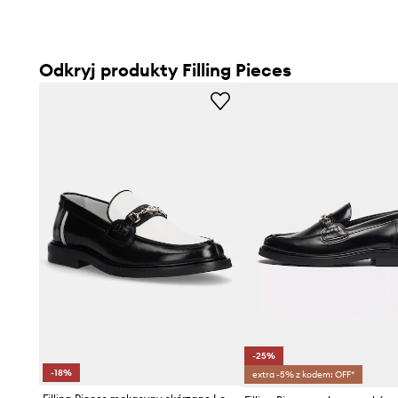
Odkryj produkty Filling Pieces
-25%
-18%
extra -5% z kodem: OFF*