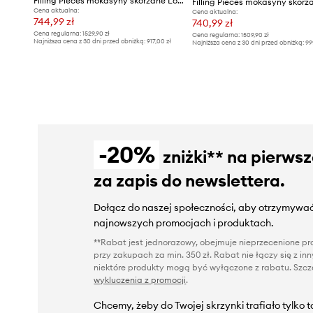
Filling Pieces mokasyny skórzane Loafer Polido
Cena aktualna:
Cena aktualna:
744,99 zł
740,99 zł
Cena regularna:
1529,90 zł
Cena regularna:
1509,90 zł
Najniższa cena z 30 dni przed obniżką:
917,00 zł
Najniższa cena z 30 dni przed obniżką:
99
-20%
zniżki** na pierws
za zapis do newslettera.
Dołącz do naszej społeczności, aby otrzymywać
najnowszych promocjach i produktach.
**Rabat jest jednorazowy, obejmuje nieprzecenione pro
przy zakupach za min. 350 zł. Rabat nie łączy się z i
niektóre produkty mogą być wyłączone z rabatu. Szcze
wykluczenia z promocji
.
Chcemy, żeby do Twojej skrzynki trafiało tylko 