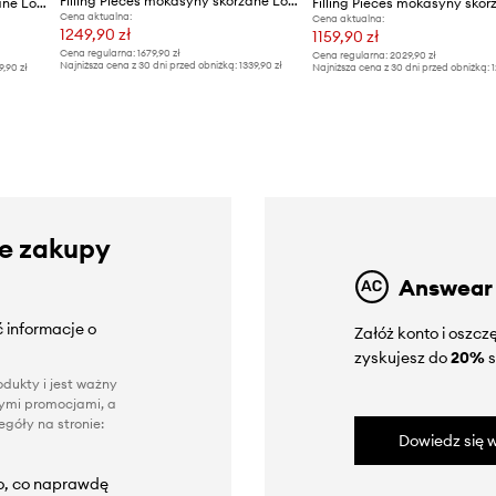
Filling Pieces mokasyny skórzane Loafer Bouquet
Filling Pieces mokasyny skórzane Loafer Polido
Cena aktualna:
Cena aktualna:
1249,90 zł
1159,90 zł
Cena regularna:
1679,90 zł
Cena regularna:
2029,90 zł
Najniższa cena z 30 dni przed obniżką:
1339,90 zł
9,90 zł
Najniższa cena z 30 dni przed obniżką:
1
ze zakupy
Answear
 informacje o
Załóż konto i oszc
zyskujesz do
20%
s
dukty i jest ważny
nnymi promocjami, a
góły na stronie:
Dowiedz się w
to, co naprawdę