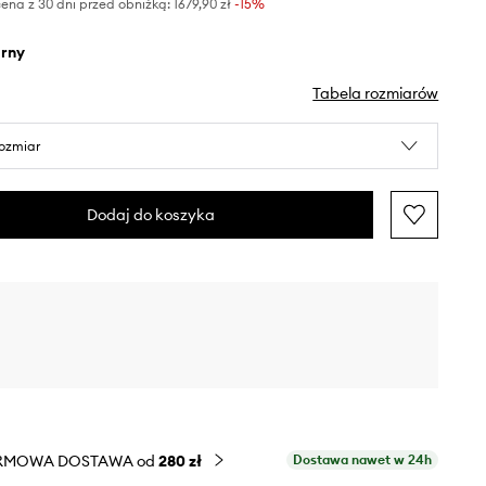
ena z 30 dni przed obniżką:
1679,90 zł
 -15%
arny
Tabela rozmiarów
rozmiar
Dodaj do koszyka
RMOWA DOSTAWA od
280 zł
Dostawa nawet w 24h