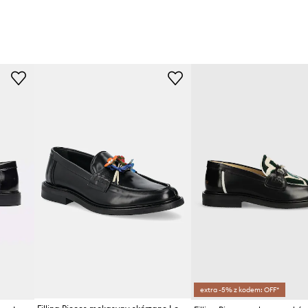
extra -5% z kodem: OFF*