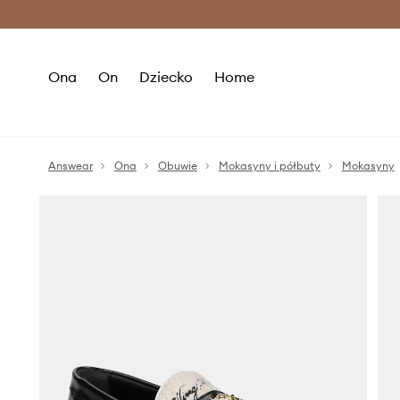
Premium Fashion Benefits >
O
Ona
On
Dziecko
Home
Answear
Ona
Obuwie
Mokasyny i półbuty
Mokasyny