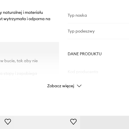
 naturalnej i materiału
Typ noska
st wytrzymała i odporna na
Typ podeszwy
DANE PRODUKTU
 w bucie, tak aby nie
Kod producenta
la stopy i zapobiega
ego zapachu.
Zobacz więcej
Kolor producenta
Kolor
Marka