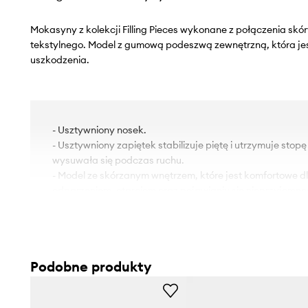
Mokasyny z kolekcji Filling Pieces wykonane z połączenia skóry
tekstylnego. Model z gumową podeszwą zewnętrzną, która je
uszkodzenia.
- Usztywniony nosek.
- Usztywniony zapiętek stabilizuje piętę i utrzymuje stopę
wysuwała się podczas ruchu.
- Model ze skórzanym wnętrzem, które jest komfortowe d
odparzeniom, otarciom oraz pojawianiu się nieprzyjemn
- Długość wkładki wynosi: 25 cm.
- Wymiary podane dla rozmiaru: 38.
Podobne produkty