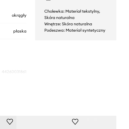
Cholewka: Materiał tekstylny,
okrągły
Skóra naturalna
Wnętrze: Skóra naturalna
Podeszwa: Materiał syntetyczny
płaska
44260031861
Black
czarny
Filling Pieces