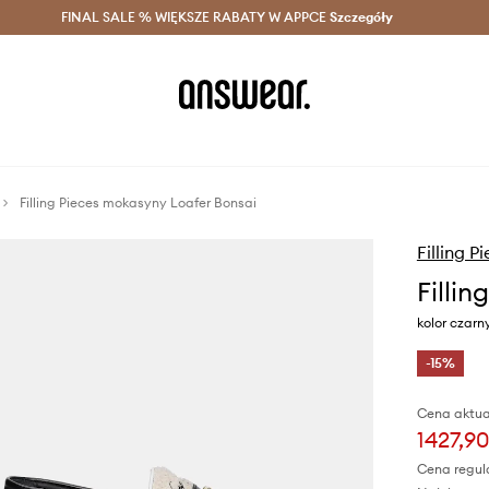
szczędzaj z Answear Club >
FINAL SALE % WIĘKSZE RABATY W APPCE
Dostawa nawet w 24h >
Szczegóły
News
Filling Pieces mokasyny Loafer Bonsai
Filling P
Filli
kolor czar
-15%
Cena aktua
1427,90
Cena regul