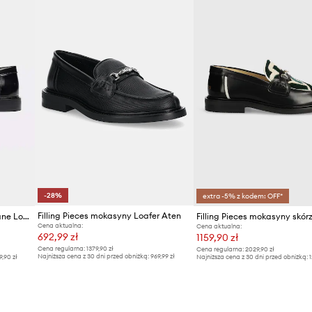
ID Produktu
-28%
extra -5% z kodem: OFF*
Filling Pieces mokasyny Loafer Aten
Filling Pieces mokasyny skórzane Loafer Polido
Cena aktualna:
Cena aktualna:
692,99 zł
1159,90 zł
Cena regularna:
1379,90 zł
Cena regularna:
2029,90 zł
Najniższa cena z 30 dni przed obniżką:
969,99 zł
9,90 zł
Najniższa cena z 30 dni przed obniżką:
1