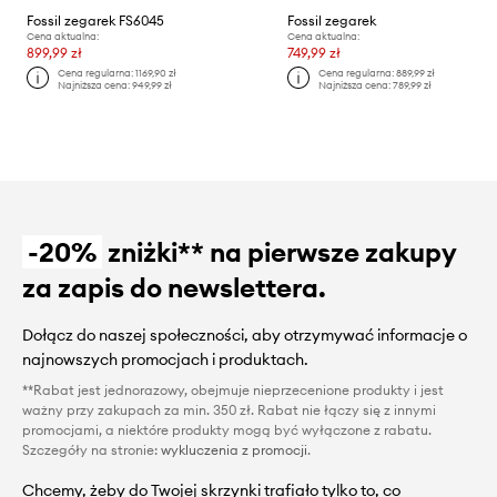
Fossil zegarek FS6045
Fossil zegarek
Cena aktualna:
Cena aktualna:
899,99 zł
749,99 zł
Cena regularna:
1169,90 zł
Cena regularna:
889,99 zł
Najniższa cena:
949,99 zł
Najniższa cena:
789,99 zł
-20%
zniżki** na pierwsze zakupy
za zapis do newslettera.
Dołącz do naszej społeczności, aby otrzymywać informacje o
najnowszych promocjach i produktach.
**Rabat jest jednorazowy, obejmuje nieprzecenione produkty i jest
ważny przy zakupach za min. 350 zł. Rabat nie łączy się z innymi
promocjami, a niektóre produkty mogą być wyłączone z rabatu.
Szczegóły na stronie:
wykluczenia z promocji
.
Chcemy, żeby do Twojej skrzynki trafiało tylko to, co