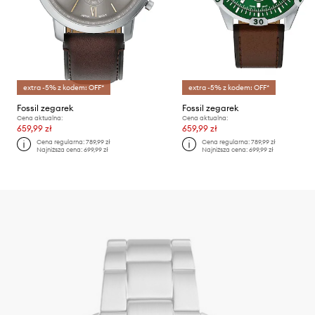
extra -5% z kodem: OFF*
extra -5% z kodem: OFF*
Fossil zegarek
Fossil zegarek
Cena aktualna:
Cena aktualna:
659,99 zł
659,99 zł
Cena regularna:
789,99 zł
Cena regularna:
789,99 zł
Najniższa cena:
699,99 zł
Najniższa cena:
699,99 zł