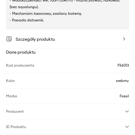
- Wodoszczelność: WR. 100M (10ATM) - można pływać, nurkować
(bez aqualungu).
- Mechanizm: kwarcowy, zasilany baterią.
- Posiada datownik.
Szczegóły produktu
Dane produktu
Kod producenta
FS6013
Kolor
srebrny
Marka
Fossil
Producent
ID Produktu