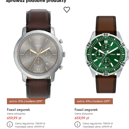
Sprawdź podobne produkty
extra -5% z kodem: OFF*
extra -5% z kodem: OFF*
Fossil zegarek
Fossil zegarek
Cena aktualna:
Cena aktualna:
659,99 zł
659,99 zł
Cena regularna:
789,99 zł
Cena regularna:
789,99 zł
Najniższa cena:
699,99 zł
Najniższa cena:
699,99 zł