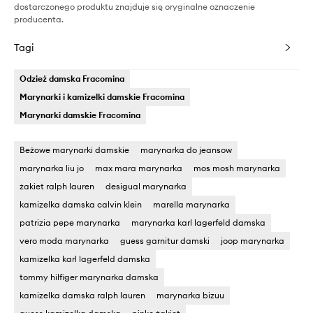
dostarczonego produktu znajduje się oryginalne oznaczenie
producenta.
Tagi
Odzież damska Fracomina
Marynarki i kamizelki damskie Fracomina
Marynarki damskie Fracomina
Beżowe marynarki damskie
marynarka do jeansow
marynarka liu jo
max mara marynarka
mos mosh marynarka
żakiet ralph lauren
desigual marynarka
kamizelka damska calvin klein
marella marynarka
patrizia pepe marynarka
marynarka karl lagerfeld damska
vero moda marynarka
guess garnitur damski
joop marynarka
kamizelka karl lagerfeld damska
tommy hilfiger marynarka damska
kamizelka damska ralph lauren
marynarka bizuu