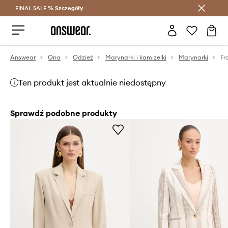
FINAL SALE %
Szczegóły
Oszczędzaj z Answear Club >
Answear
Ona
Odzież
Marynarki i kamizelki
Marynarki
Fr
Ten produkt jest aktualnie niedostępny
Sprawdź podobne produkty