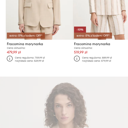
-10%
extra -5% z kodem: OFF*
extra -5% z kodem: OFF*
Fracomina marynarka
Fracomina marynarka
Cena aktualna:
Cena aktualna:
479,99 zł
519,99 zł
Cena regularna:
759,99 zł
Cena regularna:
889,99 zł
Najniższa cena:
529,99 zł
Najniższa cena:
579,99 zł