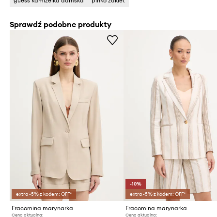
guess kamizelka damska
pinko żakiet
Sprawdź podobne produkty
-10%
extra -5% z kodem: OFF*
extra -5% z kodem: OFF*
Fracomina marynarka
Fracomina marynarka
Cena aktualna:
Cena aktualna: