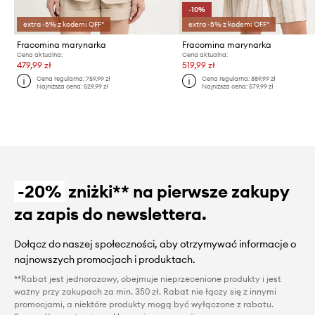
-10%
extra -5% z kodem: OFF*
extra -5% z kodem: OFF*
Fracomina marynarka
Fracomina marynarka
Cena aktualna:
Cena aktualna:
479,99 zł
519,99 zł
Cena regularna:
759,99 zł
Cena regularna:
889,99 zł
Najniższa cena:
529,99 zł
Najniższa cena:
579,99 zł
-20%
zniżki** na pierwsze zakupy
za zapis do newslettera.
Dołącz do naszej społeczności, aby otrzymywać informacje o
najnowszych promocjach i produktach.
**Rabat jest jednorazowy, obejmuje nieprzecenione produkty i jest
ważny przy zakupach za min. 350 zł. Rabat nie łączy się z innymi
promocjami, a niektóre produkty mogą być wyłączone z rabatu.