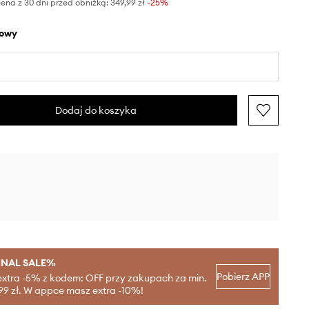
ena z 30 dni przed obniżką:
349,99 zł
 -25%
żowy
Dodaj do koszyka
INAL SALE%
Pobierz APP
extra -5% z kodem: OFF przy zakupach za min.
99 zł. W appce masz extra -10%!