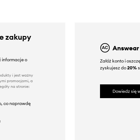
ze zakupy
Answear
 informacje o
Załóż konto i oszc
zyskujesz do
20%
s
dukty i jest ważny
nnymi promocjami, a
góły na stronie:
Dowiedz się w
to, co naprawdę
a