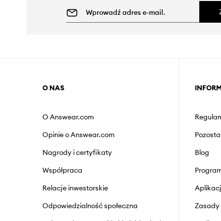
O NAS
INFOR
O Answear.com
Regulam
Opinie o Answear.com
Pozosta
Nagrody i certyfikaty
Blog
Współpraca
Program
Relacje inwestorskie
Aplika
Odpowiedzialność społeczna
Zasady 