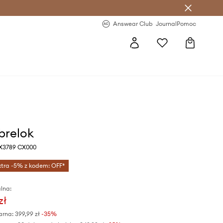
letter >
Regularne nowości >
Answear Club
Journal
Pomoc
 brelok
X3789 CX000
xtra -5% z kodem: OFF*
lna:
zł
arna:
399,99 zł
-35%