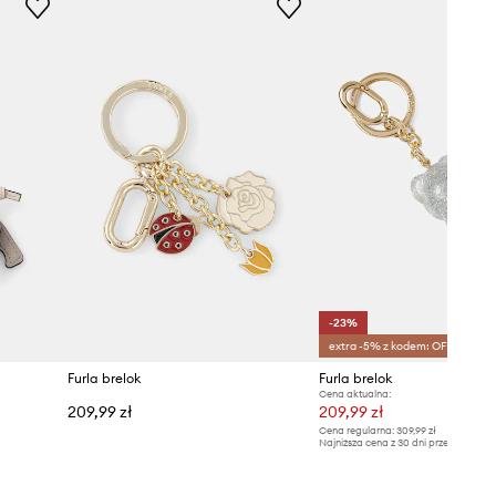
-23%
extra -5% z kodem: OFF*
Furla brelok
Furla brelok
Cena aktualna:
209,99 zł
209,99 zł
Cena regularna:
309,99 zł
Najniższa cena z 30 dni przed obniżką