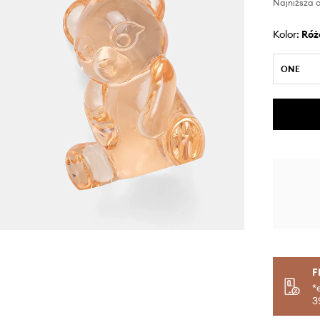
Najniższa c
Kolor:
ró
ONE
F
*
3