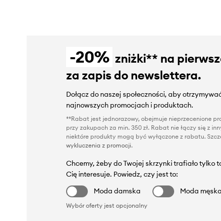
-20%
zniżki** na pierws
za zapis do newslettera.
Dołącz do naszej społeczności, aby otrzymywać
najnowszych promocjach i produktach.
**Rabat jest jednorazowy, obejmuje nieprzecenione pro
przy zakupach za min. 350 zł. Rabat nie łączy się z i
niektóre produkty mogą być wyłączone z rabatu. Szcze
wykluczenia z promocji
.
Chcemy, żeby do Twojej skrzynki trafiało tylko 
Cię interesuje. Powiedz, czy jest to:
Moda damska
Moda męsk
Wybór oferty jest opcjonalny