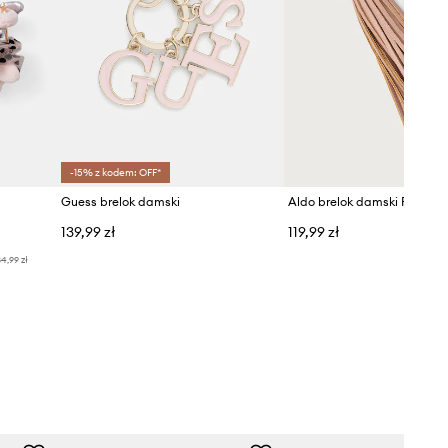
-15% z kodem: OFF*
Guess brelok damski
Aldo brelok damski FLUTT
139,99 zł
119,99 zł
4,99 zł