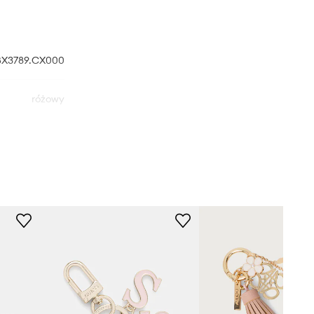
BX3789.CX000
różowy
Furla