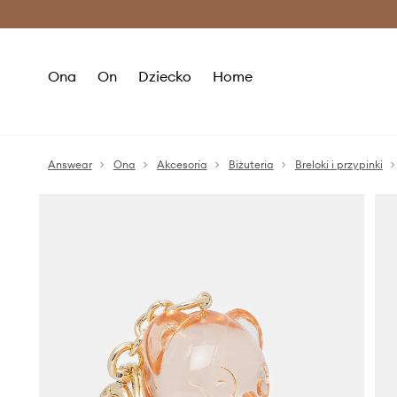
Premium Fashion Benefits >
O
Ona
On
Dziecko
Home
Answear
Ona
Akcesoria
Biżuteria
Breloki i przypinki