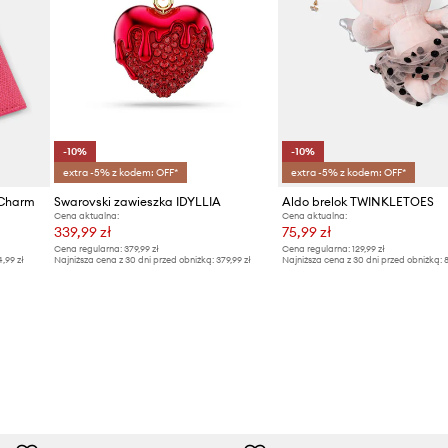
-10%
-10%
extra -5% z kodem: OFF*
extra -5% z kodem: OFF*
 Charm
Swarovski zawieszka IDYLLIA
Aldo brelok TWINKLETOES
Cena aktualna:
Cena aktualna:
339,99 zł
75,99 zł
Cena regularna:
379,99 zł
Cena regularna:
129,99 zł
4,99 zł
Najniższa cena z 30 dni przed obniżką:
379,99 zł
Najniższa cena z 30 dni przed obniżką:
8