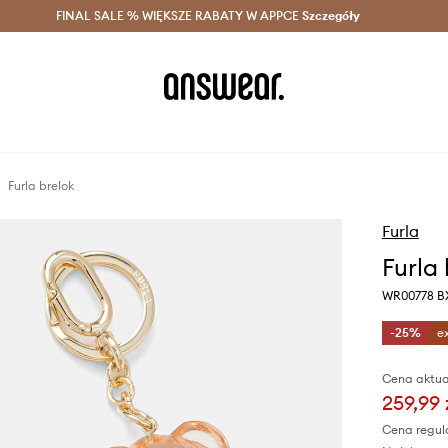
szczędzaj z Answear Club >
FINAL SALE % WIĘKSZE RABATY W APPCE
Dostawa nawet w 24h >
Szczegóły
News
Furla brelok
Furla
Furla
WR00778 B
-25%
e
Cena aktua
259,99 
Cena regul