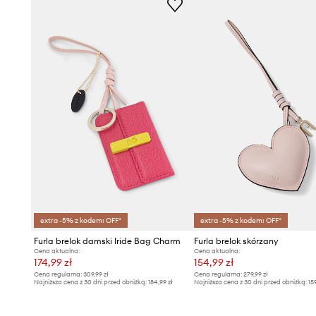
extra -5% z kodem: OFF*
extra -5% z kodem: OFF*
Furla brelok damski Iride Bag Charm
Furla brelok skórzany
Cena aktualna:
Cena aktualna:
174,99 zł
154,99 zł
Cena regularna:
309,99 zł
Cena regularna:
279,99 zł
Najniższa cena z 30 dni przed obniżką:
184,99 zł
Najniższa cena z 30 dni przed obniżką:
15