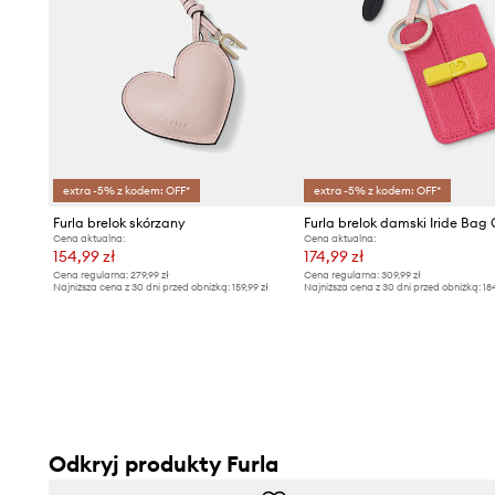
extra -5% z kodem: OFF*
extra -5% z kodem: OFF*
Furla brelok skórzany
Furla brelok damski Iride Bag
Cena aktualna:
Cena aktualna:
154,99 zł
174,99 zł
Cena regularna:
279,99 zł
Cena regularna:
309,99 zł
Najniższa cena z 30 dni przed obniżką:
159,99 zł
Najniższa cena z 30 dni przed obniżką:
18
Odkryj produkty Furla