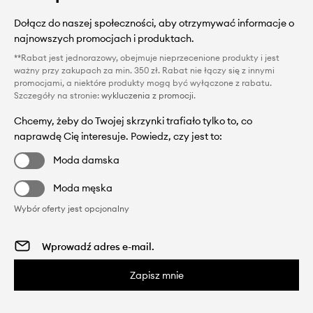
Dołącz do naszej społeczności, aby otrzymywać informacje o
najnowszych promocjach i produktach.
**Rabat jest jednorazowy, obejmuje nieprzecenione produkty i jest
ważny przy zakupach za min. 350 zł. Rabat nie łączy się z innymi
promocjami, a niektóre produkty mogą być wyłączone z rabatu.
Szczegóły na stronie:
wykluczenia z promocji
.
Chcemy, żeby do Twojej skrzynki trafiało tylko to, co
naprawdę Cię interesuje. Powiedz, czy jest to:
Moda damska
Moda męska
Wybór oferty jest opcjonalny
Zapisz mnie