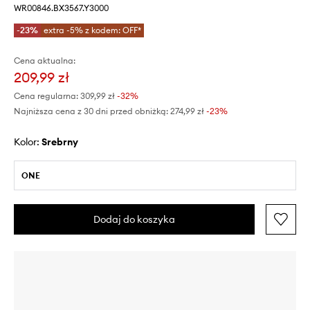
WR00846.BX3567.Y3000
-23%
extra -5% z kodem: OFF*
Cena aktualna:
209,99 zł
Cena regularna:
309,99 zł
-32%
Najniższa cena z 30 dni przed obniżką:
274,99 zł
 -23%
Kolor:
srebrny
ONE
Dodaj do koszyka