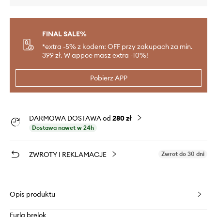
FINAL SALE%
*extra -5% z kodem: OFF przy zakupach za min.
399 zł. W appce masz extra -10%!
Pobierz APP
DARMOWA DOSTAWA od
280 zł
Dostawa nawet w 24h
ZWROTY I REKLAMACJE
Zwrot do 30 dni
Opis produktu
Furla brelok