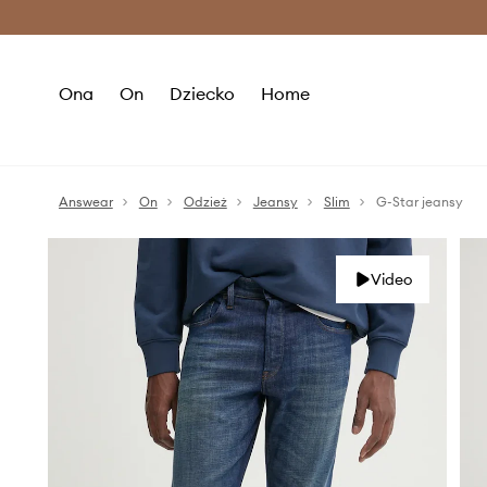
Premium Fashion Benefits >
O
Ona
On
Dziecko
Home
Answear
On
Odzież
Jeansy
Slim
G-Star jeansy
Video