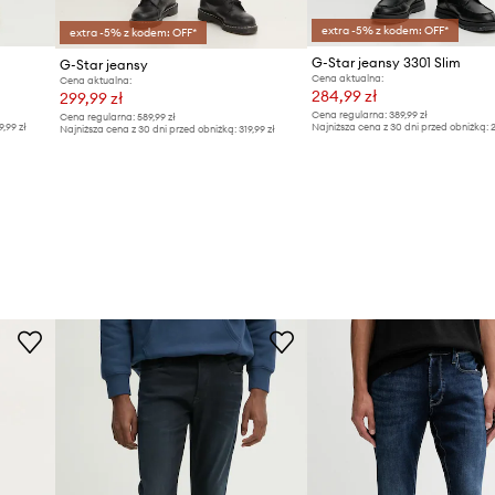
extra -5% z kodem: OFF*
extra -5% z kodem: OFF*
G-Star jeansy 3301 Slim
G-Star jeansy
Cena aktualna:
Cena aktualna:
284,99 zł
299,99 zł
Cena regularna:
389,99 zł
Cena regularna:
589,99 zł
9,99 zł
Najniższa cena z 30 dni przed obniżką:
2
Najniższa cena z 30 dni przed obniżką:
319,99 zł