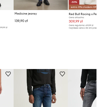
-50%
extra -5% z kodem: OFF*
Medicine jeansy
Red Bull Racing x Pepe Jea
Cena aktualna:
139,90 zł
309,99 zł
Cena regularna:
619,99 zł
99,99 zł
Najniższa cena z 30 dni przed obniżką