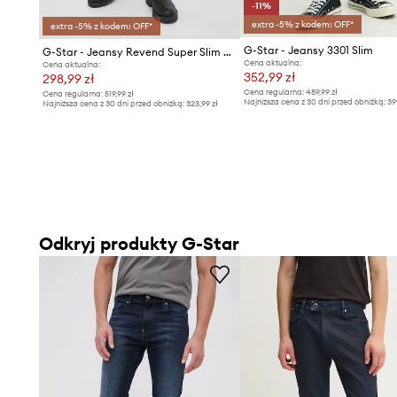
-11%
extra -5% z kodem: OFF*
extra -5% z kodem: OFF*
G-Star - Jeansy 3301 Slim
G-Star - Jeansy Revend Super Slim 51010.6590
Cena aktualna:
Cena aktualna:
352,99 zł
298,99 zł
Cena regularna:
489,99 zł
Cena regularna:
519,99 zł
Najniższa cena z 30 dni przed obniżką:
39
Najniższa cena z 30 dni przed obniżką:
323,99 zł
Odkryj produkty G-Star