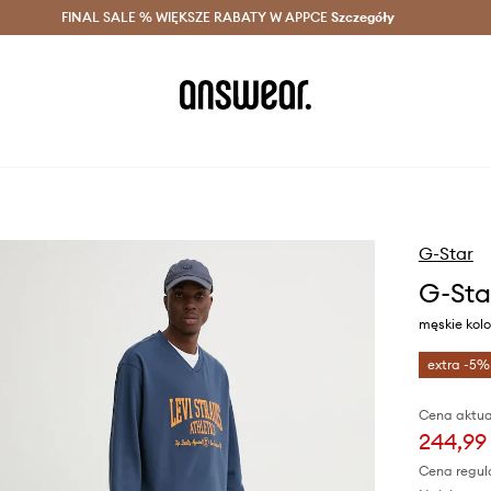
szczędzaj z Answear Club >
FINAL SALE % WIĘKSZE RABATY W APPCE
Dostawa nawet w 24h >
Szczegóły
News
G-Star
G-Sta
męskie kolo
extra -5%
Cena aktua
244,99 
Cena regul