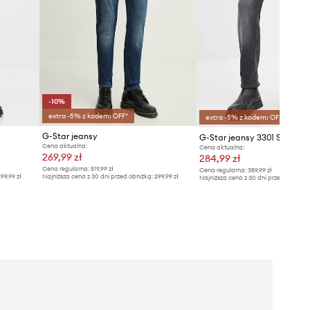
-10%
extra -5% z kodem: OFF*
extra -5% z kodem: OFF*
G-Star jeansy
G-Star jeansy 3301 Slim
Cena aktualna:
Cena aktualna:
269,99 zł
284,99 zł
Cena regularna:
519,99 zł
Cena regularna:
389,99 zł
99,99 zł
Najniższa cena z 30 dni przed obniżką:
299,99 zł
Najniższa cena z 30 dni przed obniżką