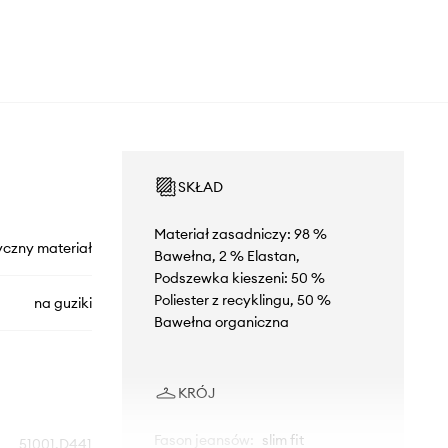
SKŁAD
Materiał zasadniczy: 98 %
yczny materiał
Bawełna, 2 % Elastan,
Podszewka kieszeni: 50 %
Poliester z recyklingu, 50 %
na guziki
Bawełna organiczna
KRÓJ
Fason jeansów
:
slim fit
51001.D441