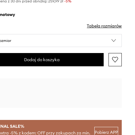
ena z 30 dni przed obniżką:
259,99 zł
 -5%
anatowy
Tabela rozmiarów
rozmiar
Dodaj do koszyka
INAL SALE%
Pobierz APP
extra -5% z kodem: OFF przy zakupach za min.