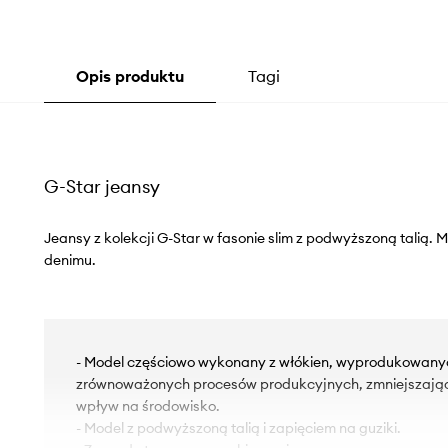
Opis produktu
Tagi
G-Star jeansy
Jeansy z kolekcji G-Star w fasonie slim z podwyższoną talią.
denimu.
- Model częściowo wykonany z włókien, wyprodukowanyc
zrównoważonych procesów produkcyjnych, zmniejszają
wpływ na środowisko.
- Model z podwyższoną talią i zapięciem na guziki.