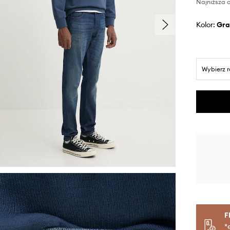
Najniższa c
Kolor:
gr
Wybierz 
F
*