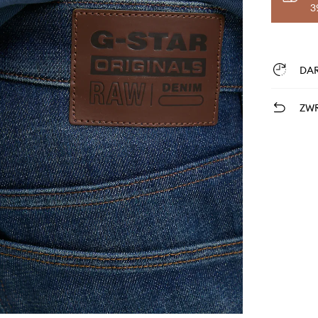
3
DA
ZWR