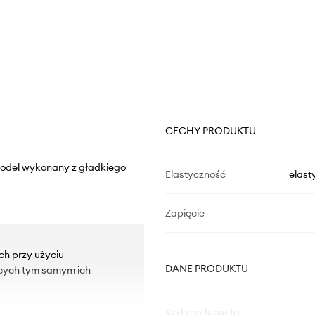
CECHY PRODUKTU
 Model wykonany z gładkiego
Elastyczność
elast
Zapięcie
h przy użyciu
DANE PRODUKTU
cych tym samym ich
Kod producenta