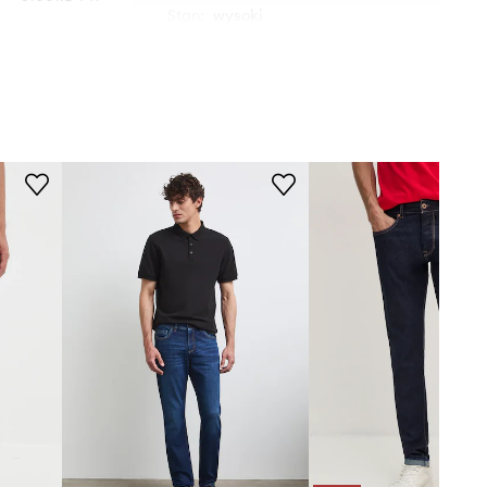
Stan
:
wysoki
granatowy
G-Star