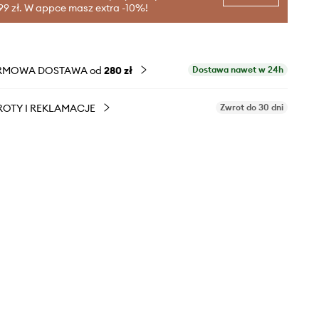
99 zł. W appce masz extra -10%!
RMOWA DOSTAWA od
280 zł
Dostawa nawet w 24h
OTY I REKLAMACJE
Zwrot do 30 dni