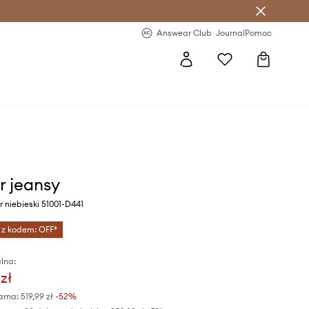
letter >
Regularne nowości >
Answear Club
Journal
Pomoc
r jeansy
r niebieski 51001-D441
 z kodem: OFF*
lna:
zł
arna:
519,99 zł
-52%