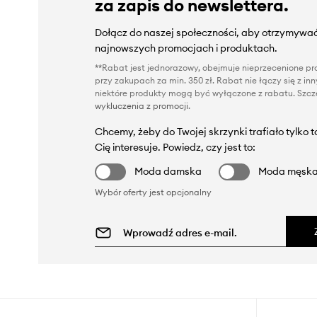
za zapis do newslettera.
Dołącz do naszej społeczności, aby otrzymywać
najnowszych promocjach i produktach.
**Rabat jest jednorazowy, obejmuje nieprzecenione pro
przy zakupach za min. 350 zł. Rabat nie łączy się z i
niektóre produkty mogą być wyłączone z rabatu. Szcze
wykluczenia z promocji
.
Chcemy, żeby do Twojej skrzynki trafiało tylko 
Cię interesuje. Powiedz, czy jest to:
Moda damska
Moda męsk
Wybór oferty jest opcjonalny