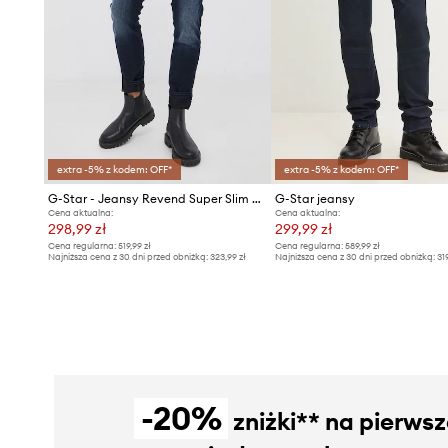
extra -5% z kodem: OFF*
extra -5% z kodem: OFF*
G-Star - Jeansy Revend Super Slim 51010.6590
G-Star jeansy
Cena aktualna:
Cena aktualna:
298,99 zł
299,99 zł
Cena regularna:
519,99 zł
Cena regularna:
589,99 zł
Najniższa cena z 30 dni przed obniżką:
323,99 zł
Najniższa cena z 30 dni przed obniżką:
31
-20%
zniżki** na pierws