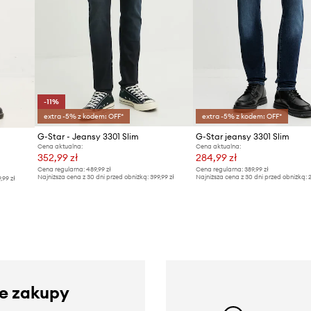
-11%
extra -5% z kodem: OFF*
extra -5% z kodem: OFF*
G-Star - Jeansy 3301 Slim
G-Star jeansy 3301 Slim
Cena aktualna:
Cena aktualna:
352,99 zł
284,99 zł
Cena regularna:
489,99 zł
Cena regularna:
389,99 zł
Najniższa cena z 30 dni przed obniżką:
399,99 zł
Najniższa cena z 30 dni przed obniżką:
2
9,99 zł
ze zakupy