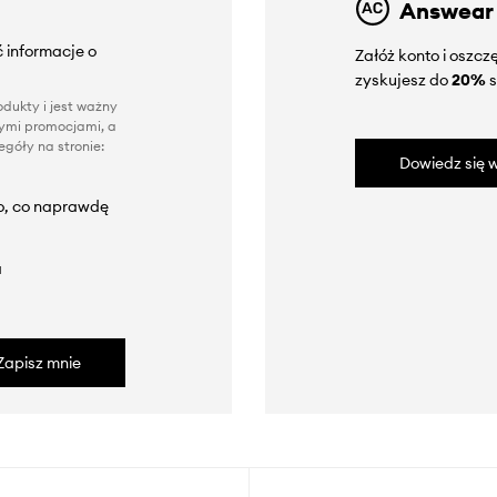
Answear
 informacje o
Załóż konto i oszc
zyskujesz do
20%
s
dukty i jest ważny
nnymi promocjami, a
góły na stronie:
Dowiedz się w
to, co naprawdę
a
Zapisz mnie