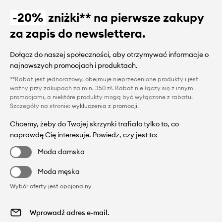
-20%
zniżki** na pierwsze zakupy
za zapis do newslettera.
Dołącz do naszej społeczności, aby otrzymywać informacje o
najnowszych promocjach i produktach.
**Rabat jest jednorazowy, obejmuje nieprzecenione produkty i jest
ważny przy zakupach za min. 350 zł. Rabat nie łączy się z innymi
promocjami, a niektóre produkty mogą być wyłączone z rabatu.
Szczegóły na stronie:
wykluczenia z promocji
.
Chcemy, żeby do Twojej skrzynki trafiało tylko to, co
naprawdę Cię interesuje. Powiedz, czy jest to:
Moda damska
Moda męska
Wybór oferty jest opcjonalny