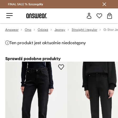
FINAL SALE %
Szczegóły
Oszczędzaj z Answear Club >
Answear
Ona
Odzież
Jeansy
Straight i regular
G-Star J
Ten produkt jest aktualnie niedostępny
Sprawdź podobne produkty