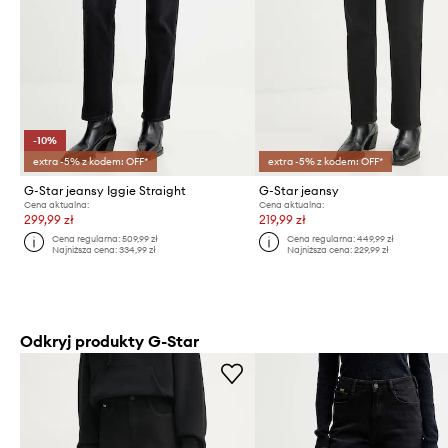
-10%
extra -5% z kodem: OFF*
extra -5% z kodem: OFF*
G-Star jeansy Iggie Straight
G-Star jeansy
Cena aktualna:
Cena aktualna:
299,99 zł
219,99 zł
Cena regularna:
509,99 zł
Cena regularna:
449,99 zł
Najniższa cena:
334,99 zł
Najniższa cena:
229,99 zł
Odkryj produkty G-Star