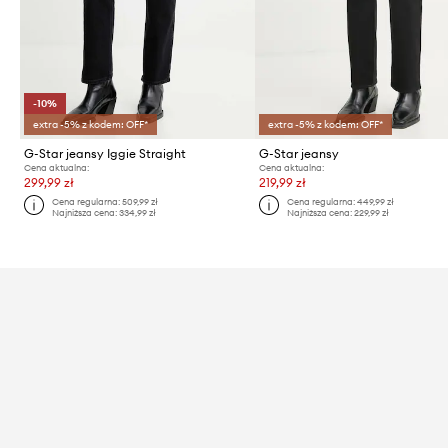
-10%
extra -5% z kodem: OFF*
extra -5% z kodem: OFF*
G-Star jeansy Iggie Straight
G-Star jeansy
Cena aktualna:
Cena aktualna:
299,99 zł
219,99 zł
Cena regularna:
509,99 zł
Cena regularna:
449,99 zł
Najniższa cena:
334,99 zł
Najniższa cena:
229,99 zł