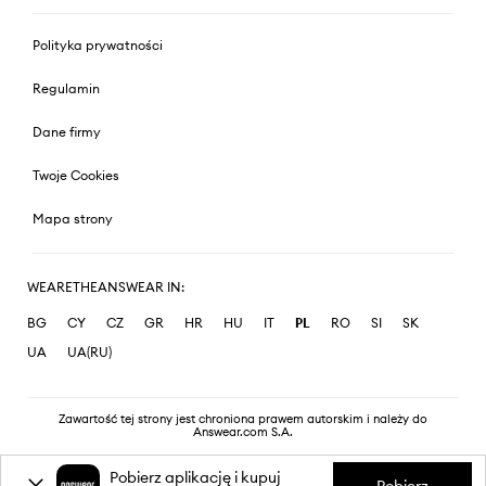
Polityka prywatności
Regulamin
Dane firmy
Twoje Cookies
Mapa strony
WEARETHEANSWEAR IN:
BG
CY
CZ
GR
HR
HU
IT
PL
RO
SI
SK
UA
UA(RU)
Zawartość tej strony jest chroniona prawem autorskim i należy do
Answear.com S.A.
Pobierz aplikację i kupuj
Pobierz