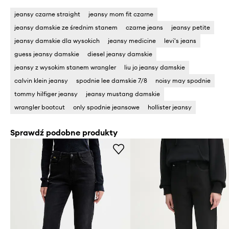
jeansy czarne straight
jeansy mom fit czarne
jeansy damskie ze średnim stanem
czarne jeans
jeansy petite
jeansy damskie dla wysokich
jeansy medicine
levi's jeans
guess jeansy damskie
diesel jeansy damskie
jeansy z wysokim stanem wrangler
liu jo jeansy damskie
calvin klein jeansy
spodnie lee damskie 7/8
noisy may spodnie
tommy hilfiger jeansy
jeansy mustang damskie
wrangler bootcut
only spodnie jeansowe
hollister jeansy
Sprawdź podobne produkty