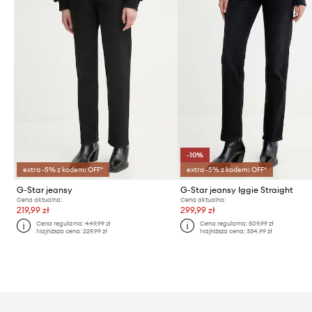
-10%
extra -5% z kodem: OFF*
extra -5% z kodem: OFF*
G-Star jeansy
G-Star jeansy Iggie Straight
Cena aktualna:
Cena aktualna:
219,99 zł
299,99 zł
Cena regularna:
449,99 zł
Cena regularna:
509,99 zł
Najniższa cena:
229,99 zł
Najniższa cena:
334,99 zł