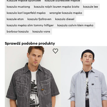
Koszule męskie sportowe
koszule biznesowe męskie
koszula mustang
koszula ralph lauren męska biała
koszule lee
koszula karl lagerfeld męska
wrangler koszula męska
koszule eton
koszula fjallraven
koszula diesel
koszula męska slim tommy hilfiger
koszula calvin klein męska
barbour koszula
koszula vans
Sprawdź podobne produkty