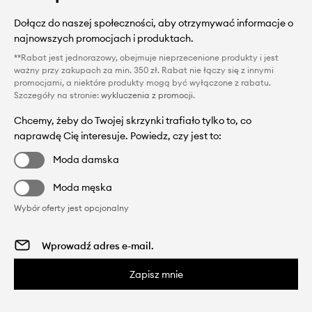
Dołącz do naszej społeczności, aby otrzymywać informacje o
najnowszych promocjach i produktach.
**Rabat jest jednorazowy, obejmuje nieprzecenione produkty i jest
ważny przy zakupach za min. 350 zł. Rabat nie łączy się z innymi
promocjami, a niektóre produkty mogą być wyłączone z rabatu.
Szczegóły na stronie:
wykluczenia z promocji
.
Chcemy, żeby do Twojej skrzynki trafiało tylko to, co
naprawdę Cię interesuje. Powiedz, czy jest to:
Moda damska
Moda męska
Wybór oferty jest opcjonalny
Zapisz mnie