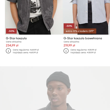
-50%
-50%
extra -5% z kodem: OFF*
G-Star koszula
G-Star koszula bawełniana
Cena aktualna:
Cena aktualna:
234,99 zł
219,99 zł
Cena regularna:
469,99 zł
Cena regularna:
439,99 zł
Najniższa cena:
469,99 zł
Najniższa cena:
439,99 zł