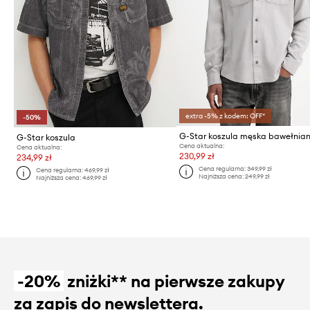
extra -5% z kodem: OFF*
-50%
G-Star koszula
Cena aktualna:
Cena aktualna:
230,99 zł
234,99 zł
Cena regularna:
349,99 zł
Cena regularna:
469,99 zł
Najniższa cena:
249,99 zł
Najniższa cena:
469,99 zł
-20%
zniżki** na pierwsze zakupy
za zapis do newslettera.