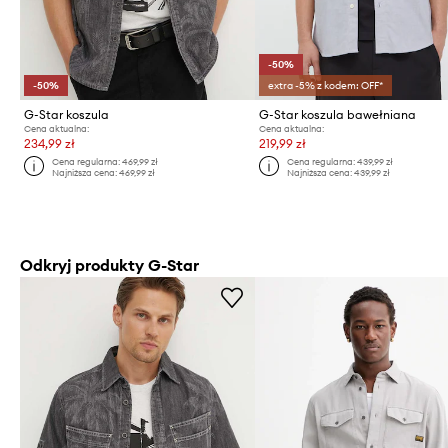
-50%
-50%
extra -5% z kodem: OFF*
G-Star koszula
G-Star koszula bawełniana
Cena aktualna:
Cena aktualna:
234,99 zł
219,99 zł
Cena regularna:
469,99 zł
Cena regularna:
439,99 zł
Najniższa cena:
469,99 zł
Najniższa cena:
439,99 zł
Odkryj produkty G-Star