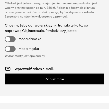
**Rabat jest jednorazowy, obejmuje nieprzecenione produkty i jest
ważny przy zakupach za min. 350 zł. Rabat nie łączy się z innymi
promocjami, a niektóre produkty mogą być wyłączone z rabatu.
Szczegóły na stronie:
wykluczenia z promocji
.
Chcemy, żeby do Twojej skrzynki trafiało tylko to, co
naprawdę Cię interesuje. Powiedz, czy jest to:
Moda damska
Moda męska
Wybór oferty jest opcjonalny
Zapisz mnie