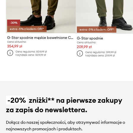
-30%
extra -5% z kodem: OFF*
extra -5% z kodem: OFF*
G-Star spodnie męskie bawełniane Cargo 3d regular tapered cuffed
G-Star spodnie
Cena aktualna:
Cena aktualna:
354,99 zł
209,99 zł
Cena regularna:
509,99 zł
Cena regularna:
399,99 zł
Najniższa cena:
509,99 zł
Najniższa cena:
219,99 zł
-20%
zniżki** na pierwsze zakupy
za zapis do newslettera.
Dołącz do naszej społeczności, aby otrzymywać informacje o
najnowszych promocjach i produktach.