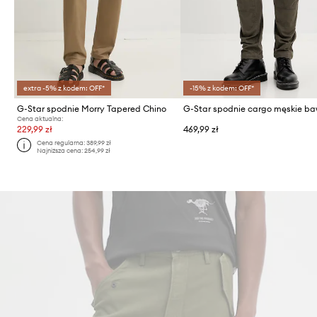
extra -5% z kodem: OFF*
-15% z kodem: OFF*
G-Star spodnie Morry Tapered Chino
Cena aktualna:
229,99 zł
469,99 zł
Cena regularna:
389,99 zł
Najniższa cena:
254,99 zł