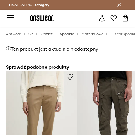
FINAL SALE %
Szczegóły
Oszczędzaj z Answear Club >
Answear
On
Odzież
Spodnie
Materiałowe
G-Star spodn
Ten produkt jest aktualnie niedostępny
Sprawdź podobne produkty