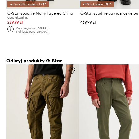
extra -5% z kodem: OFF*
-15% z kodem: OFF*
G-Star spodnie Morry Tapered Chino
Cena aktualna:
229,99 zł
469,99 zł
Cena regularna:
389,99 zł
Najniższa cena:
254,99 zł
Odkryj produkty G-Star