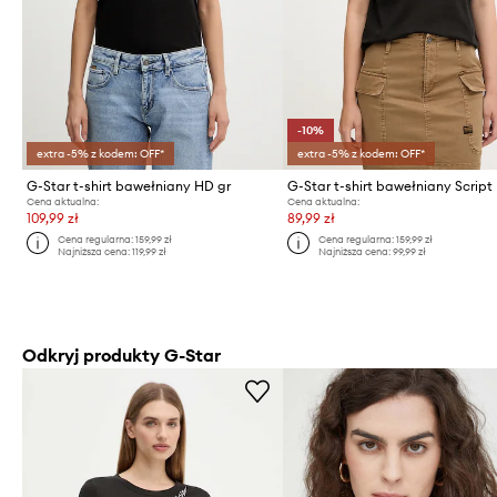
-10%
extra -5% z kodem: OFF*
extra -5% z kodem: OFF*
G-Star t-shirt bawełniany HD gr
G-Star t-shirt bawełniany Script
Cena aktualna:
Cena aktualna:
109,99 zł
89,99 zł
Cena regularna:
159,99 zł
Cena regularna:
159,99 zł
Najniższa cena:
119,99 zł
Najniższa cena:
99,99 zł
Odkryj produkty G-Star