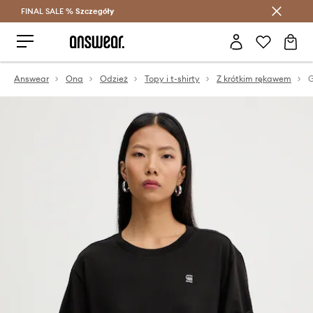
FINAL SALE %
Szczegóły
Oszczędzaj z Answear Club >
Answear
Ona
Odzież
Topy i t-shirty
Z krótkim rękawem