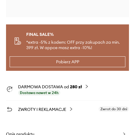
FINAL SALE%
*extra -5% z kodem: OFF przy zakupach za min.
399 zł. W appce masz extra -10%!
Pobierz APP
DARMOWA DOSTAWA od
280 zł
Dostawa nawet w 24h
ZWROTY I REKLAMACJE
Zwrot do 30 dni
Opis produktu