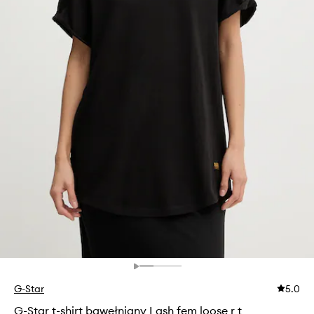
G-Star
5.0
G-Star t-shirt bawełniany Lash fem loose r t