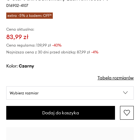
D16902-4107
extra -5% z kodem: OFF*
Cena aktualna:
83,99 zł
Cena regularna:
139,99 zł
-40%
Najniższa cena z 30 dni przed obniżką:
87,99 zł
 -4%
Kolor:
czarny
Tabela rozmiarów
Wybierz rozmiar
Dodaj do koszyka