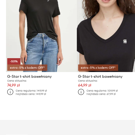
-50%
extra -5% z kodem: OFF*
extra -5% z kodem: OFF*
G-Star t-shirt bawełniany
G-Star t-shirt bawełniany
Cena aktualna:
Cena aktualna:
74,99 zł
64,99 zł
Cena regularna:
149,99 zł
Cena regularna:
109,99 zł
Najniższa cena:
149,99 zł
Najniższa cena:
67,99 zł