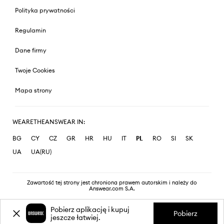
Polityka prywatności
Regulamin
Dane firmy
Twoje Cookies
Mapa strony
WEARETHEANSWEAR IN:
BG
CY
CZ
GR
HR
HU
IT
PL
RO
SI
SK
UA
UA(RU)
Zawartość tej strony jest chroniona prawem autorskim i należy do
Answear.com S.A.
Pobierz aplikację i kupuj
Pobierz
jeszcze łatwiej.