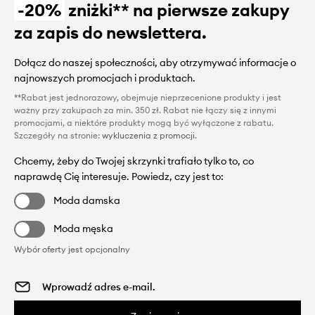
-20%
zniżki** na pierwsze zakupy
za zapis do newslettera.
Dołącz do naszej społeczności, aby otrzymywać informacje o
najnowszych promocjach i produktach.
**Rabat jest jednorazowy, obejmuje nieprzecenione produkty i jest
ważny przy zakupach za min. 350 zł. Rabat nie łączy się z innymi
promocjami, a niektóre produkty mogą być wyłączone z rabatu.
Szczegóły na stronie:
wykluczenia z promocji
.
Chcemy, żeby do Twojej skrzynki trafiało tylko to, co
naprawdę Cię interesuje. Powiedz, czy jest to:
Moda damska
Moda męska
Wybór oferty jest opcjonalny