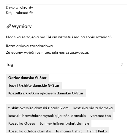
Dekolt
:
okrągły
Krój
:
relaxed fit
Wymiary
Modelka ze zdjęcia ma 174 cm wzrostu i ma na sobie rozmiar S.
Rozmiarówka standardowa
Zalecamy wybór rozmiaru, jaki nosisz zazwyczaj.
Tagi
Odzież damska G-Star
Topy i t-shirty damskie G-Star
Koszulki z krótkim rękawem damskie G-Star
t-shirt oversize damski z nadrukiem
koszulka biała damska
koszulki bawełniane wysokiej jakości damskie
versace top
Koszulka Guess
tommy hilfiger t-shirt damski
Koszulka adidas damska
la mania t shirt
T shirt Pinko