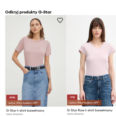
Odkryj produkty G-Star
-11%
-50%
extra -5% z kodem: OFF*
extra -5% z kodem: OFF*
G-Star Raw t-shirt bawełniany
G-Star t-shirt bawełniany
Cena aktualna:
Cena aktualna: