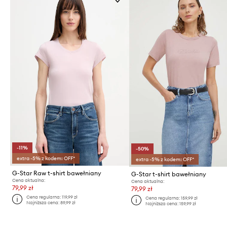
-11%
-50%
extra -5% z kodem: OFF*
extra -5% z kodem: OFF*
G-Star Raw t-shirt bawełniany
G-Star t-shirt bawełniany
Cena aktualna:
Cena aktualna:
79,99 zł
79,99 zł
Cena regularna:
119,99 zł
Cena regularna:
159,99 zł
Najniższa cena:
89,99 zł
Najniższa cena:
159,99 zł