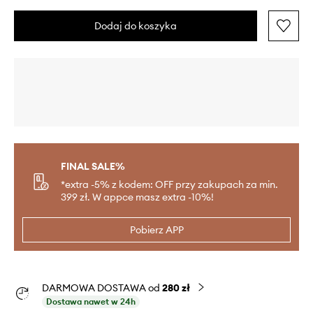
Dodaj do koszyka
FINAL SALE%
*extra -5% z kodem: OFF przy zakupach za min.
399 zł. W appce masz extra -10%!
Pobierz APP
DARMOWA DOSTAWA od
280 zł
Dostawa nawet w 24h