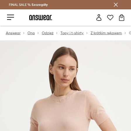
FINAL SALE %
Szczegóły
Oszczędzaj z Answear Club >
Answear
Ona
Odzież
Topy i t-shirty
Z krótkim rękawem
G