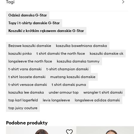
Tagi
Odzież damska G-Star
Topy i t-shirty damskie G-Star
Koszulki z krótkim rękawem damskie G-Star
Beżowe koszulki damskie
koszulka bawełniana damska
koszulki pinko
t shirt damski the north face
koszulki damskie ck
longsleeve the north face
koszulka damska tommy
t-shirt vans damski
t-shirt champion damski
t shirt lacoste damski
mustang koszulki damskie
t-shirt versace damski
t shirt damski puma
koszulka lee damska
under armour top
wrangler t shirt damski
top karl lagerfeld
levis longsleeve
longsleeve adidas damski
top juicy couture
Podobne produkty