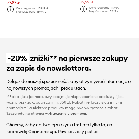
79,99 zł
79,99 zł
Cena regularna:
119,99 zł
Cena regularna:
159,99 zł
Najniższa cena:
89,99 zł
Najniższa cena:
159,99 zł
-20%
zniżki** na pierwsze zakupy
za zapis do newslettera.
Dołącz do naszej społeczności, aby otrzymywać informacje o
najnowszych promocjach i produktach.
**Rabat jest jednorazowy, obejmuje nieprzecenione produkty i jest
ważny przy zakupach za min. 350 zł. Rabat nie łączy się z innymi
promocjami, a niektóre produkty mogą być wyłączone z rabatu.
Szczegóły na stronie:
wykluczenia z promocji
.
Chcemy, żeby do Twojej skrzynki trafiało tylko to, co
naprawdę Cię interesuje. Powiedz, czy jest to: