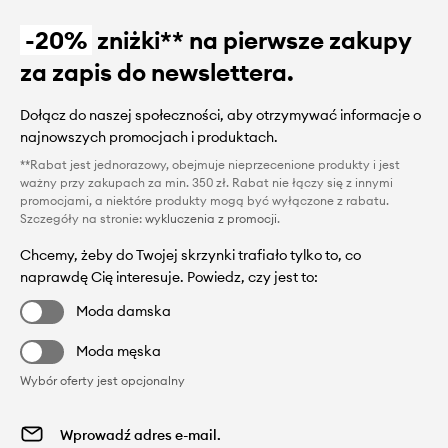
-20%
zniżki** na pierwsze zakupy
za zapis do newslettera.
Dołącz do naszej społeczności, aby otrzymywać informacje o
najnowszych promocjach i produktach.
**Rabat jest jednorazowy, obejmuje nieprzecenione produkty i jest
ważny przy zakupach za min. 350 zł. Rabat nie łączy się z innymi
promocjami, a niektóre produkty mogą być wyłączone z rabatu.
Szczegóły na stronie:
wykluczenia z promocji
.
Chcemy, żeby do Twojej skrzynki trafiało tylko to, co
naprawdę Cię interesuje. Powiedz, czy jest to:
Moda damska
Moda męska
Wybór oferty jest opcjonalny