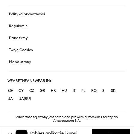
Polityka prywatności
Regulamin
Dane firmy
Twoje Cookies
Mapa strony
WEARETHEANSWEAR IN:
BG
CY
CZ
GR
HR
HU
IT
PL
RO
SI
SK
UA
UA(RU)
Zawartość tej strony jest chroniona prawem autorskim i należy do
Answear.com S.A.
Pobierz aplikację i kupuj