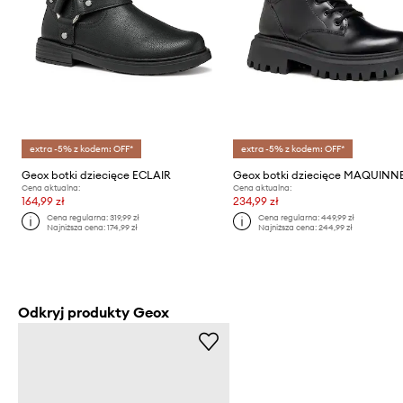
extra -5% z kodem: OFF*
extra -5% z kodem: OFF*
Geox botki dziecięce ECLAIR
Geox botki dziecięce MAQUIN
Cena aktualna:
Cena aktualna:
164,99 zł
234,99 zł
Cena regularna:
319,99 zł
Cena regularna:
449,99 zł
Najniższa cena:
174,99 zł
Najniższa cena:
244,99 zł
Odkryj produkty Geox