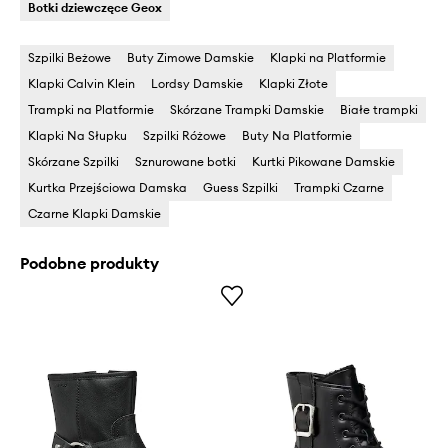
Botki dziewczęce Geox
Szpilki Beżowe
Buty Zimowe Damskie
Klapki na Platformie
Klapki Calvin Klein
Lordsy Damskie
Klapki Złote
Trampki na Platformie
Skórzane Trampki Damskie
Białe trampki
Klapki Na Słupku
Szpilki Różowe
Buty Na Platformie
Skórzane Szpilki
Sznurowane botki
Kurtki Pikowane Damskie
Kurtka Przejściowa Damska
Guess Szpilki
Trampki Czarne
Czarne Klapki Damskie
Podobne produkty