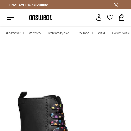
FINAL SALE %
Szczegóły
Oszczędzaj z Answear Club >
Answear
Dziecko
Dziewczynka
Obuwie
Botki
Geox botki