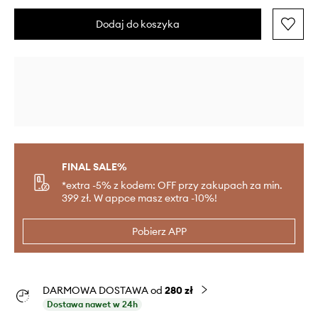
Dodaj do koszyka
FINAL SALE%
*extra -5% z kodem: OFF przy zakupach za min.
399 zł. W appce masz extra -10%!
Pobierz APP
DARMOWA DOSTAWA od
280 zł
Dostawa nawet w 24h