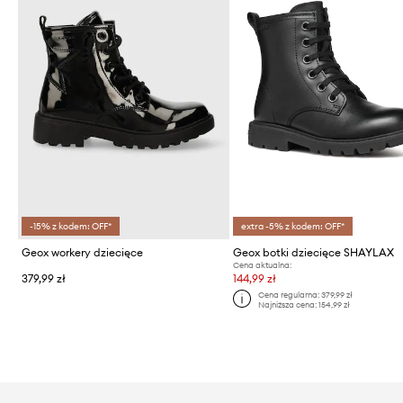
-15% z kodem: OFF*
extra -5% z kodem: OFF*
Geox workery dziecięce
Geox botki dziecięce SHAYLAX
Cena aktualna:
379,99 zł
144,99 zł
Cena regularna:
379,99 zł
Najniższa cena:
154,99 zł