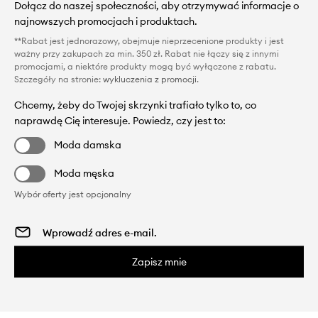
Dołącz do naszej społeczności, aby otrzymywać informacje o
najnowszych promocjach i produktach.
**Rabat jest jednorazowy, obejmuje nieprzecenione produkty i jest
ważny przy zakupach za min. 350 zł. Rabat nie łączy się z innymi
promocjami, a niektóre produkty mogą być wyłączone z rabatu.
Szczegóły na stronie:
wykluczenia z promocji
.
Chcemy, żeby do Twojej skrzynki trafiało tylko to, co
naprawdę Cię interesuje. Powiedz, czy jest to:
Moda damska
Moda męska
Wybór oferty jest opcjonalny
Zapisz mnie