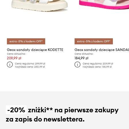
extra -5% z kodem: OFF*
extra -5% z kodem: OFF*
Geox sandały dziecięce KODETTE
Cena aktualna:
Cena aktualna:
209,99 zł
184,99 zł
Cena regularna:
299,99 zł
Cena regularna:
209,99 zł
Najniższa cena:
230,99 zł
Najniższa cena:
135,99 zł
-20%
zniżki** na pierwsze zakupy
za zapis do newslettera.