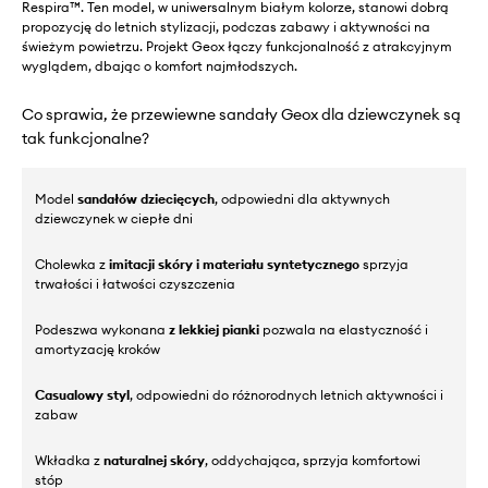
Respira™. Ten model, w uniwersalnym białym kolorze, stanowi dobrą
propozycję do letnich stylizacji, podczas zabawy i aktywności na
świeżym powietrzu. Projekt Geox łączy funkcjonalność z atrakcyjnym
wyglądem, dbając o komfort najmłodszych.
Co sprawia, że przewiewne sandały Geox dla dziewczynek są
tak funkcjonalne?
Model
sandałów dziecięcych
, odpowiedni dla aktywnych
dziewczynek w ciepłe dni
Cholewka z
imitacji skóry i materiału syntetycznego
sprzyja
trwałości i łatwości czyszczenia
Podeszwa wykonana
z lekkiej pianki
pozwala na elastyczność i
amortyzację kroków
Casualowy styl
, odpowiedni do różnorodnych letnich aktywności i
zabaw
Wkładka z
naturalnej skóry
, oddychająca, sprzyja komfortowi
stóp