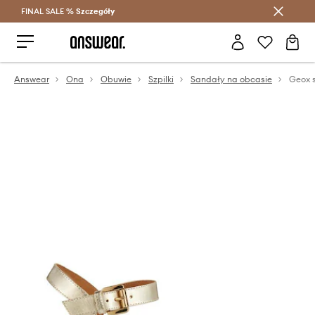
FINAL SALE %
Szczegóły
Oszczędzaj z Answear Club >
Answear
Ona
Obuwie
Szpilki
Sandały na obcasie