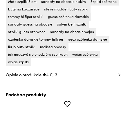
złote szpilki 8 cm
sandały na obcasie niskim
Szpilki skórzane
buty na kaczuszce
steve madden buty szpilki
tommy hilfiger szpilki
guess czółenka damskie
sandały guess na obcasie
calvin klein szpilki
szpilki guess czerwone
sandały na obcasie wojas
czółenka damskie tommy hilfiger
geox czółenka damskie
liu jo buty szpilki
melissa obcasy
jak nauczyć się chodzić w szpilkach
wojas czółenka
wojas szpilki
Opinie o produkcie
4.0
3
Podobne produkty