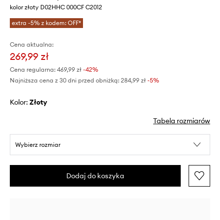
kolor złoty D02HHC 000CF C2012
extra -5% z kodem: OFF*
Cena aktualna:
269,99 zł
Cena regularna:
469,99 zł
-42%
Najniższa cena z 30 dni przed obniżką:
284,99 zł
 -5%
Kolor:
złoty
Tabela rozmiarów
Wybierz rozmiar
Dodaj do koszyka