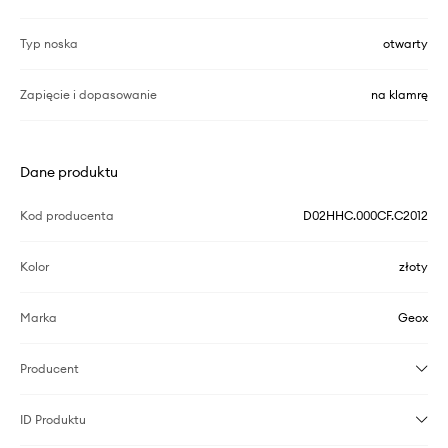
Typ noska
otwarty
Zapięcie i dopasowanie
na klamrę
Dane produktu
Kod producenta
D02HHC.000CF.C2012
Kolor
złoty
Marka
Geox
Producent
ID Produktu