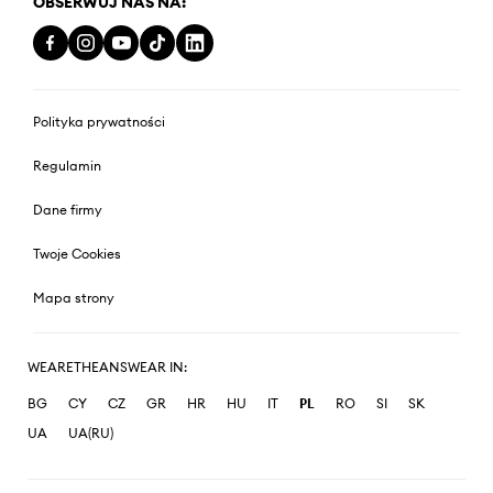
OBSERWUJ NAS NA:
Polityka prywatności
Regulamin
Dane firmy
Twoje Cookies
Mapa strony
WEARETHEANSWEAR IN:
BG
CY
CZ
GR
HR
HU
IT
PL
RO
SI
SK
UA
UA(RU)