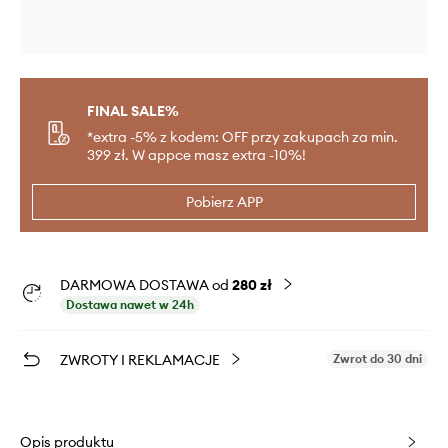
FINAL SALE%
*extra -5% z kodem: OFF przy zakupach za min.
399 zł. W appce masz extra -10%!
Pobierz APP
DARMOWA DOSTAWA od
280 zł
Dostawa nawet w 24h
ZWROTY I REKLAMACJE
Zwrot do 30 dni
Opis produktu