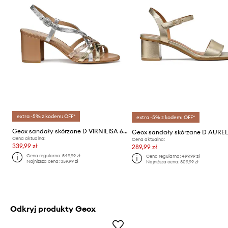
extra -5% z kodem: OFF*
extra -5% z kodem: OFF*
Geox sandały skórzane D VIRNILISA 65 S
Geox sandały skórzane D AUREL
Cena aktualna:
Cena aktualna:
339,99 zł
289,99 zł
Cena regularna:
549,99 zł
Cena regularna:
499,99 zł
Najniższa cena:
359,99 zł
Najniższa cena:
309,99 zł
Odkryj produkty Geox