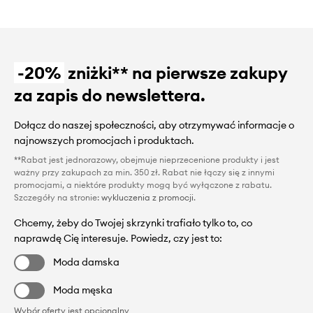
-20%
zniżki** na pierwsze zakupy
za zapis do newslettera.
Dołącz do naszej społeczności, aby otrzymywać informacje o
najnowszych promocjach i produktach.
**Rabat jest jednorazowy, obejmuje nieprzecenione produkty i jest
ważny przy zakupach za min. 350 zł. Rabat nie łączy się z innymi
promocjami, a niektóre produkty mogą być wyłączone z rabatu.
Szczegóły na stronie:
wykluczenia z promocji
.
Chcemy, żeby do Twojej skrzynki trafiało tylko to, co
naprawdę Cię interesuje. Powiedz, czy jest to:
Moda damska
Moda męska
Wybór oferty jest opcjonalny