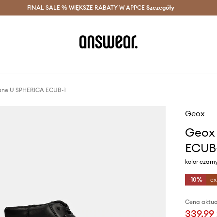
szczędzaj z Answear Club >
FINAL SALE % WIĘKSZE RABATY W APPCE
Dostawa nawet w 24h >
Szczegóły
News
zane U SPHERICA ECUB-1
Geox
Geox 
ECUB
kolor czar
-10%
ex
Cena aktua
339,99 