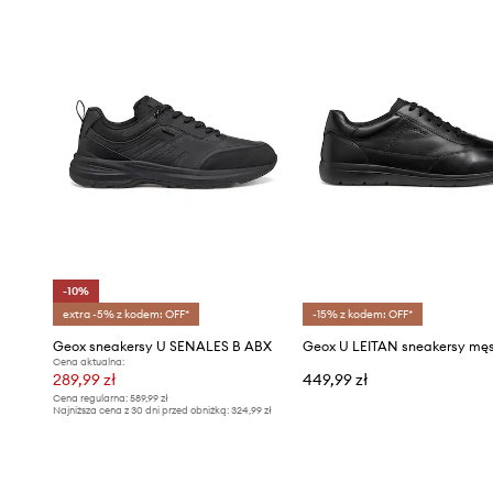
-10%
extra -5% z kodem: OFF*
-15% z kodem: OFF*
Geox sneakersy U SENALES B ABX
Cena aktualna:
289,99 zł
449,99 zł
Cena regularna:
589,99 zł
Najniższa cena z 30 dni przed obniżką:
324,99 zł