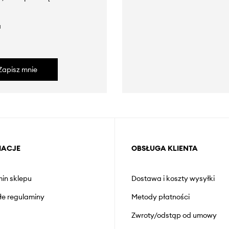
a
Zapisz mnie
MACJE
OBSŁUGA KLIENTA
in sklepu
Dostawa i koszty wysyłki
łe regulaminy
Metody płatności
Zwroty/odstąp od umowy