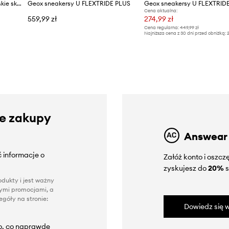
Geox U LEITAN sneakersy męskie skórzane
Geox sneakersy U FLEXTRIDE PLUS
Geox sneakersy U FLEXTRID
Cena aktualna:
559,99 zł
274,99 zł
Cena regularna:
449,99 zł
Najniższa cena z 30 dni przed obniżką:
2
ze zakupy
Answear
 informacje o
Załóż konto i oszc
zyskujesz do
20%
s
dukty i jest ważny
nnymi promocjami, a
góły na stronie:
Dowiedz się w
to, co naprawdę