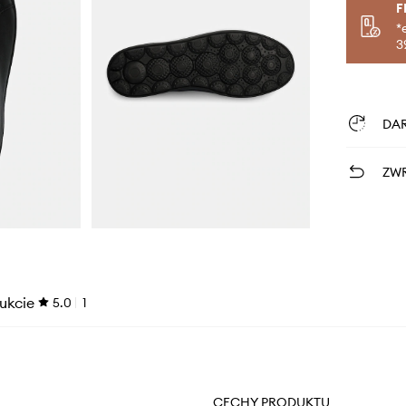
F
*
3
DA
ZWR
ukcie
5.0
1
CECHY PRODUKTU