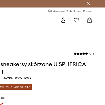
letter >
Regularne nowości >
Answear Club
Journal
Pomoc
5.0
sneakersy skórzane U SPHERICA
-1
ny U46GPA 00085 C9999
tra -5% z kodem: OFF*
lna:
zł