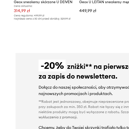
Geox sneakersy skórzane U DEIVEN
Cena aktualna:
314,99 zł
449,99 zł
Cena regularna:
499,99 zł
Najniższa cena z 30 dni przed obniżką:
329,99 zł
-20%
zniżki** na pierws
za zapis do newslettera.
Dołącz do naszej społeczności, aby otrzymywać
najnowszych promocjach i produktach.
**Rabat jest jednorazowy, obejmuje nieprzecenione pro
przy zakupach za min. 350 zł. Rabat nie łączy się z i
niektóre produkty mogą być wyłączone z rabatu. Szcze
wykluczenia z promocji
.
Chcemy, żeby do Twojej skrzynki trafiało tylko 