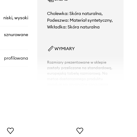
Cholewka: Skóra naturalna,
niski, wysoki
Podeszwa: Materiał syntetyczny,
Wkładka: Skóra naturalna
sznurowane
WYMIARY
profilowana
Rozmiary prezentowane w sklepie
zostały przeliczone na standardową,
europejską tabelę rozmiarową. Na
metce dostarczonego produktu
znajduje się oryginalne oznaczenie
producenta.
Tabela rozmiarów
.00085.C9999
czarny
Geox