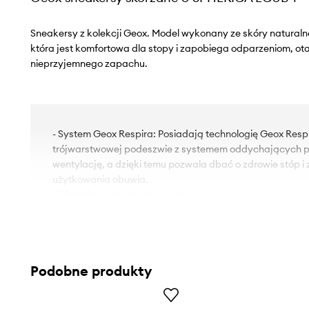
Sneakersy z kolekcji Geox. Model wykonany ze skóry naturaln
która jest komfortowa dla stopy i zapobiega odparzeniom, ota
nieprzyjemnego zapachu.
- System Geox Respira: Posiadają technologię Geox Respir
trójwarstwowej podeszwie z systemem oddychających p
wentylację, a dzięki temu pozwala dbać o zdrowie stóp i
użytkowania obuwia.
- Okrągły, usztywniony nosek.
- Skórzana wkładka jest komfortowa dla stopy i zapobi
oraz pojawianiu się nieprzyjemnego zapachu.
- Usztywniony zapiętek zapewnia doskonałe wsparcie kost
- Klasyczne sznurowanie umożliwia indywidualne dopaso
Podobne produkty
- Antypoślizgowa, żłobiona podeszwa zapewnia wysoką 