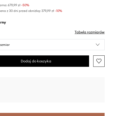
arna:
679,99 zł
-50%
ena z 30 dni przed obniżką:
379,99 zł
 -10%
arny
Tabela rozmiarów
rozmiar
Dodaj do koszyka