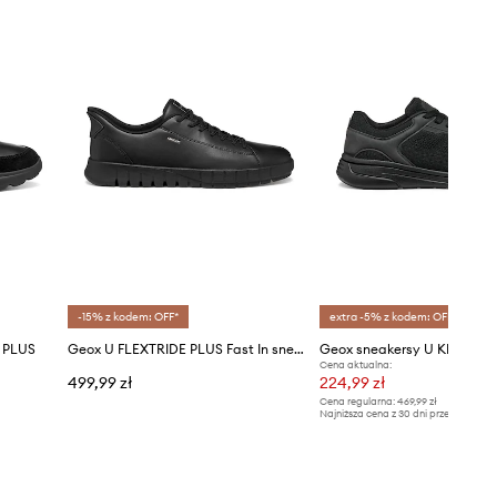
-15% z kodem: OFF*
extra -5% z kodem: OFF*
 PLUS
Geox U FLEXTRIDE PLUS Fast In sneakersy męskie
Geox sneakersy U KLAIVER
Cena aktualna:
499,99 zł
224,99 zł
Cena regularna:
469,99 zł
Najniższa cena z 30 dni przed obniżką