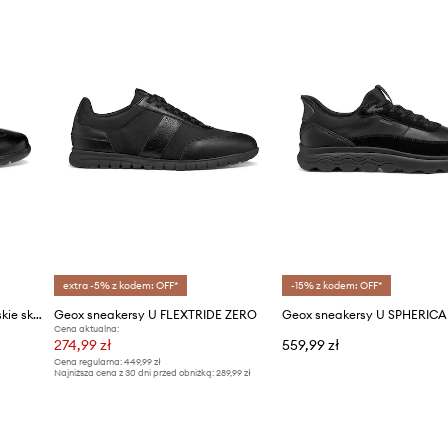
Producent
ID Produktu
extra -5% z kodem: OFF*
-15% z kodem: OFF*
Geox U LEITAN sneakersy męskie skórzane
Geox sneakersy U FLEXTRIDE ZERO
Geox sneakersy U SPHERICA
Cena aktualna:
274,99 zł
559,99 zł
Cena regularna:
449,99 zł
Najniższa cena z 30 dni przed obniżką:
289,99 zł