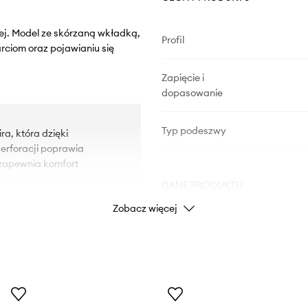
ej. Model ze skórzaną wkładką,
Profil
rciom oraz pojawianiu się
Zapięcie i
dopasowanie
Typ podeszwy
a, która dzięki
erforacji poprawia
 zapewnia komfort
DANE PRODUKTU
Zobacz więcej
ega odparzeniom, otarciom
Kod producenta
U46GPA
ki i pięty.
wanie do stopy.
Kolor
przyczepność do podłoża.
Marka