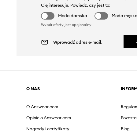
Cię interesuje. Powiedz, czy jest to:
Moda damska
Moda męsk
Wybór oferty jest opcjonalny
O NAS
INFOR
O Answear.com
Regulam
Opinie o Answear.com
Pozosta
Nagrody i certyfikaty
Blog