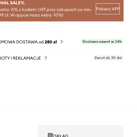
INAL SALE%
Pobierz APP
extra -5% z kodem: OFF przy zakupach za min.
99 zł. W appce masz extra -10%!
RMOWA DOSTAWA od
280 zł
Dostawa nawet w 24h
OTY I REKLAMACJE
Zwrot do 30 dni
SKŁAD