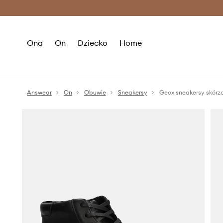
Premium Fashion Benefits >
O
Ona
On
Dziecko
Home
Answear
On
Obuwie
Sneakersy
Geox sneakersy skór