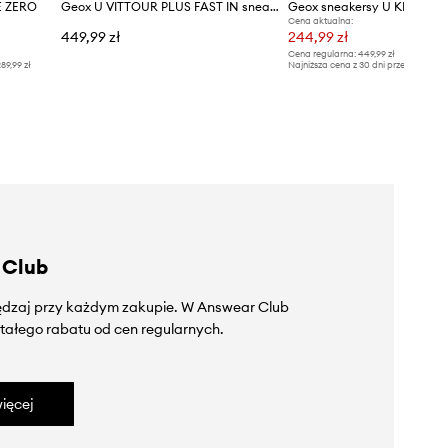
E ZERO
Geox U VITTOUR PLUS FAST IN sneakersy męskie
Geox sneakersy U KLAIVER
Cena aktualna:
449,99 zł
244,99 zł
Cena regularna:
449,99 zł
89,99 zł
Najniższa cena z 30 dni przed obniżką
 Club
zędzaj przy każdym zakupie. W Answear Club
tałego rabatu od cen regularnych.
ięcej