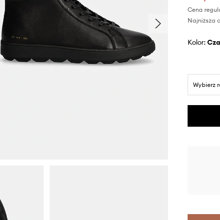
Cena regul
Najniższa c
Kolor:
cz
Wybierz 