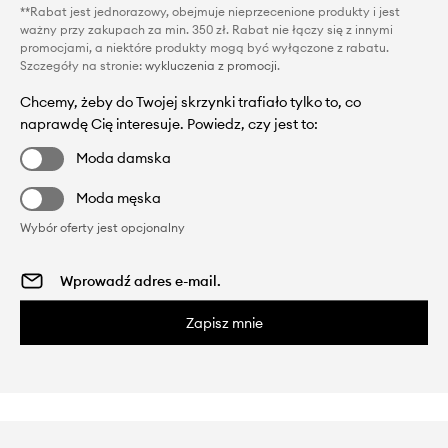
**Rabat jest jednorazowy, obejmuje nieprzecenione produkty i jest
ważny przy zakupach za min. 350 zł. Rabat nie łączy się z innymi
promocjami, a niektóre produkty mogą być wyłączone z rabatu.
Szczegóły na stronie:
wykluczenia z promocji
.
Chcemy, żeby do Twojej skrzynki trafiało tylko to, co
naprawdę Cię interesuje. Powiedz, czy jest to:
Moda damska
Moda męska
Wybór oferty jest opcjonalny
Zapisz mnie