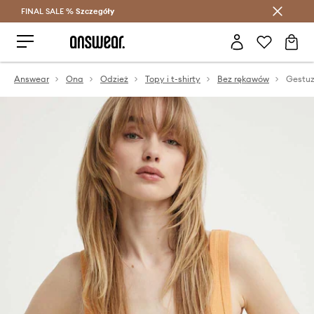
FINAL SALE %
Szczegóły
Oszczędzaj z Answear Club >
Answear
Ona
Odzież
Topy i t-shirty
Bez rękawów
Gestuz