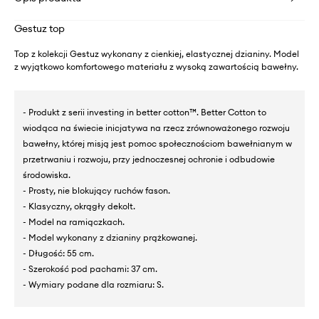
Gestuz top
Top z kolekcji Gestuz wykonany z cienkiej, elastycznej dzianiny. Model
z wyjątkowo komfortowego materiału z wysoką zawartością bawełny.
- Produkt z serii investing in better cotton™. Better Cotton to
wiodąca na świecie inicjatywa na rzecz zrównoważonego rozwoju
bawełny, której misją jest pomoc społecznościom bawełnianym w
przetrwaniu i rozwoju, przy jednoczesnej ochronie i odbudowie
środowiska.
- Prosty, nie blokujący ruchów fason.
- Klasyczny, okrągły dekolt.
- Model na ramiączkach.
- Model wykonany z dzianiny prążkowanej.
- Długość: 55 cm.
- Szerokość pod pachami: 37 cm.
- Wymiary podane dla rozmiaru: S.