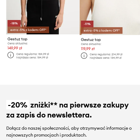
-18%
-11%
extra -5% z kodem: OFF*
extra -5% z kodem: OFF*
Gestuz top
Gestuz top
Cena aktualna:
Cena aktualna:
149,99 zł
119,99 zł
Cena regularna:
184,99 zł
Cena regularna:
214,99 zł
Najniższa cena:
184,99 zł
Najniższa cena:
134,99 zł
-20%
zniżki** na pierwsze zakupy
za zapis do newslettera.
Dołącz do naszej społeczności, aby otrzymywać informacje o
najnowszych promocjach i produktach.