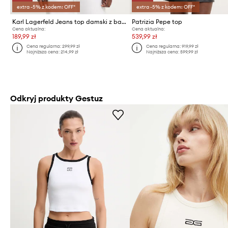
extra -5% z kodem: OFF*
extra -5% z kodem: OFF*
Karl Lagerfeld Jeans top damski z bawełny
Patrizia Pepe top
Cena aktualna:
Cena aktualna:
189,99 zł
539,99 zł
Cena regularna:
299,99 zł
Cena regularna:
919,99 zł
Najniższa cena:
214,99 zł
Najniższa cena:
599,99 zł
Odkryj produkty Gestuz