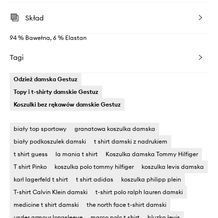
Skład
94 % Bawełna, 6 % Elastan
Tagi
Odzież damska Gestuz
Topy i t-shirty damskie Gestuz
Koszulki bez rękawów damskie Gestuz
biały top sportowy
granatowa koszulka damska
biały podkoszulek damski
t shirt damski z nadrukiem
t shirt guess
la mania t shirt
Koszulka damska Tommy Hilfiger
T shirt Pinko
koszulka polo tommy hilfiger
koszulka levis damska
karl lagerfeld t shirt
t shirt adidas
koszulka philipp plein
T-shirt Calvin Klein damski
t-shirt polo ralph lauren damski
medicine t shirt damski
the north face t-shirt damski
under armour longsleeve
marco polo t shirt
bluzka levis