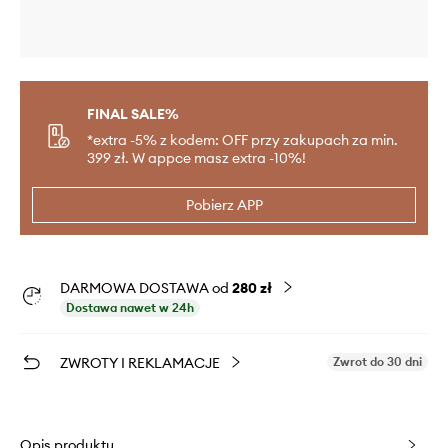
FINAL SALE%
*extra -5% z kodem: OFF przy zakupach za min.
399 zł. W appce masz extra -10%!
Pobierz APP
DARMOWA DOSTAWA od
280 zł
Dostawa nawet w 24h
ZWROTY I REKLAMACJE
Zwrot do 30 dni
Opis produktu