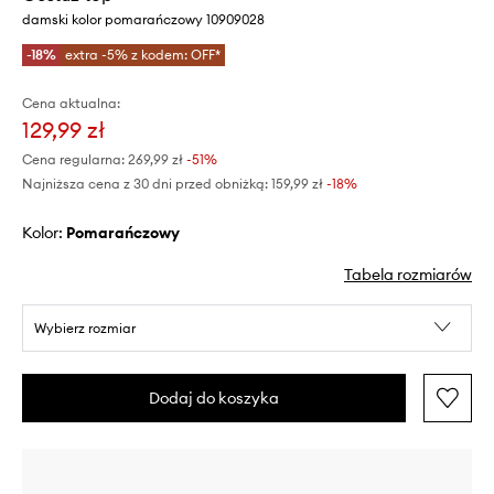
damski kolor pomarańczowy 10909028
-18%
extra -5% z kodem: OFF*
Cena aktualna:
129,99 zł
Cena regularna:
269,99 zł
-51%
Najniższa cena z 30 dni przed obniżką:
159,99 zł
 -18%
Kolor:
pomarańczowy
Tabela rozmiarów
Wybierz rozmiar
Dodaj do koszyka